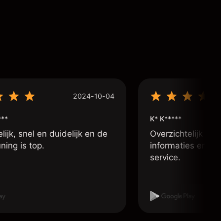
2024-10-04
***
K* K*****
lijk, snel en duidelijk en de
Overzichtelijk app
ning is top.
informaties en go
service.