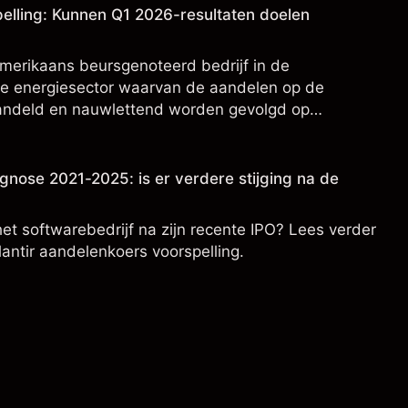
elling: Kunnen Q1 2026-resultaten doelen
merikaans beursgenoteerd bedrijf in de
e energiesector waarvan de aandelen op de
ndeld en nauwlettend worden gevolgd op
ringsgegevens en ontwikkelingen in technologie en
gnose 2021-2025: is er verdere stijging na de
het softwarebedrijf na zijn recente IPO? Lees verder
lantir aandelenkoers voorspelling.