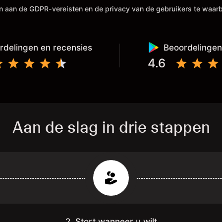
efboom is handig ,tevens is het laten
en aan de GDPR-vereisten en de privacy van de gebruikers te waa
tbetalen van je winsten erg rap,
ebeurt meestal binnen 4 uur, dan
aat het al op je eigen externe wallet
rdelingen en recensies
Beoordelingen
4.6
Aan de slag in drie stappen
2. Stort wanneer u wilt