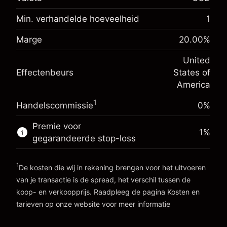
Marge. Uw investering
$1,000.00
Min. verhandelde hoeveelheid
1
Renteaanpassing voor het
-0.021568
nachtelijk aanhouden
%
Marge
20.00
%
Kosten voor de volledige waarde
Marge. Uw investering
$1,000.00
(-$1.08)
van de positie
United
Renteaanpassing voor het
Positiegrootte met hefboom ~
$5,000.00
-0.000654
Effectenbeurs
States of
nachtelijk aanhouden
Bedrag van hefboom ~
$4,000.00
%
America
Kosten voor de volledige waarde
(-$0.03)
van de positie
1
Handelscommissie
0%
Ga naar het platform
Positiegrootte met hefboom ~
$5,000.00
Bedrag van hefboom ~
$4,000.00
Premie voor
1
%
gegarandeerde stop-loss
Ga naar het platform
1
De kosten die wij in rekening brengen voor het uitvoeren
van je transactie is de spread, het verschil tussen de
koop- en verkoopprijs. Raadpleeg de pagina
Kosten en
tarieven
op onze website voor meer informatie
Kosten en tarieven