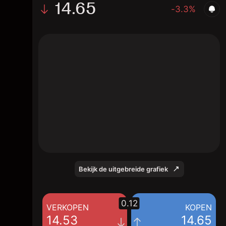
14.65
-3.3%
The chart shows the GPRE stock price data
over the last 1 day, with a current price of
14.65, a high of 15.47, and a low of 14.52.
Bekijk de uitgebreide grafiek
0.12
VERKOPEN
KOPEN
14.53
14.65