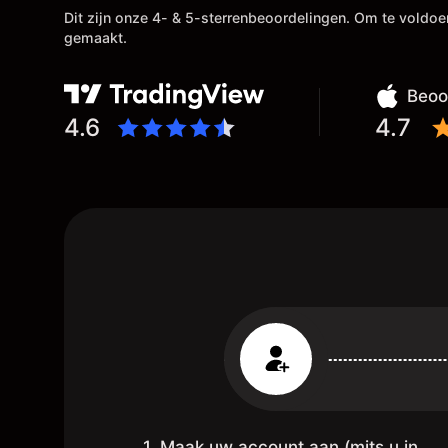
h
Dit zijn onze 4- & 5-sterrenbeoordelingen. Om te voldo
gemaakt.
ui
g
st
Beoo
,
4.6
4.7
1. Maak uw account aan (mits u in