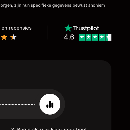
rborgen, zijn hun specifieke gegevens bewust anoniem
 en recensies
4.6
3. Begin als u er klaar voor bent