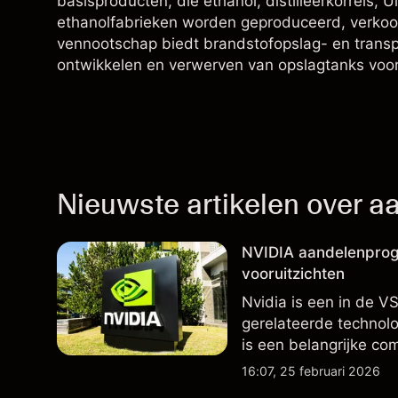
basisproducten, die ethanol, distilleerkorrels, U
ethanolfabrieken worden geproduceerd, verkoop
vennootschap biedt brandstofopslag- en transpo
ontwikkelen en verwerven van opslagtanks voor 
Nieuwste artikelen over a
NVIDIA aandelenprog
vooruitzichten
Nvidia is een in de V
gerelateerde technolo
is een belangrijke c
externe NVDA-koersdo
16:07, 25 februari 2026