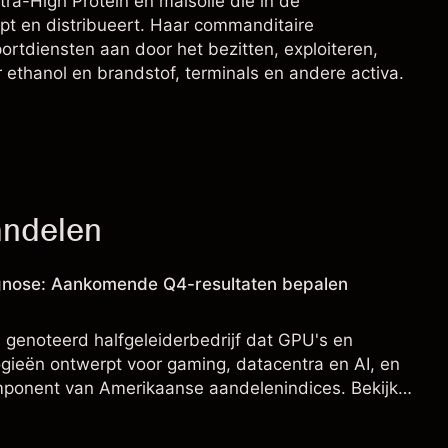
ltra-High Protein en maïsolie die in de
t en distribueert. Haar commanditaire
rtdiensten aan door het bezitten, exploiteren,
ethanol en brandstof, terminals en andere activa.
andelen
nose: Aankomende Q4-resultaten bepalen
S genoteerd halfgeleiderbedrijf dat GPU's en
gieën ontwerpt voor gaming, datacentra en AI, en
omponent van Amerikaanse aandelenindices. Bekijk
elen en technische analyse.