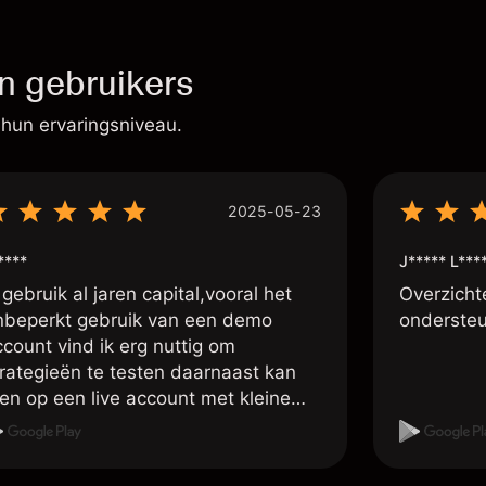
n gebruikers
 hun ervaringsniveau.
2025-05-23
****
J***** L***
 gebruik al jaren capital,vooral het
Overzichte
nbeperkt gebruik van een demo
ondersteu
ccount vind ik erg nuttig om
trategieën te testen daarnaast kan
en op een live account met kleine
osities handelen om zo ervaring op te
oen met live traden, ook de vele
stellingen o.a. voor wat betreft de