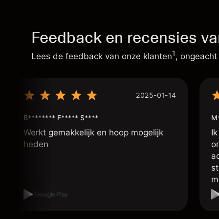
Feedback en recensies va
1
Lees de feedback van onze klanten
, ongeacht
2025-01-14
B******** F***** S****
M
Werkt gemakkelijk en hoop mogelijk
Ik
heden
o
a
s
m
p
d
in