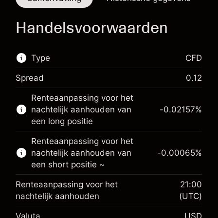
Handelsvoorwaarden
Type
CFD
Spread
0.12
De handel in CFD's is beschikbaar op deze
Renteaanpassing voor het
markt.
nachtelijk aanhouden van
-0.02157
%
Meer informatie over:
een long positie
CFD's
Renteaanpassing voor het
nachtelijk aanhouden van
-0.00065
%
een short positie ~
Renteaanpassing voor het
21:00
nachtelijk aanhouden
(UTC)
Valuta
USD