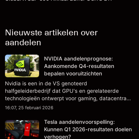
Nieuwste artikelen over
aandelen
NVIDIA aandelenprognose:
Aankomende Q4-resultaten
bepalen vooruitzichten
Nvidia is een in de VS genoteerd
halfgeleiderbedrijf dat GPU's en gerelateerde
technologieën ontwerpt voor gaming, datacentra
en AI, en is een belangrijke component van
16:07, 25 februari 2026
Amerikaanse aandelenindices. Bekijk externe
NVDA-koersdoelen en technische analyse.
Tesla aandelenvoorspelling:
Kunnen Q1 2026-resultaten doelen
verhogen?