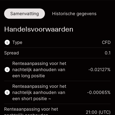
Samenvatting
Historische gegevens
Handelsvoorwaarden
Type
CFD
Spread
0.1
De handel in CFD's is beschikbaar op deze
Renteaanpassing voor het
markt.
nachtelijk aanhouden van
-0.02127
%
Meer informatie over:
een long positie
CFD's
Renteaanpassing voor het
nachtelijk aanhouden van
-0.00065
%
een short positie ~
Renteaanpassing voor het
21:00
(UTC)