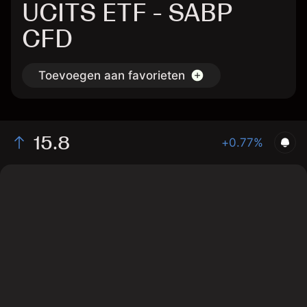
UCITS ETF - SABP
CFD
Toevoegen aan favorieten
15.8
+0.77%
The chart shows the SABP stock price data over the
last 1 day, with a current price of 15.8, a high of 15.7,
and a low of 15.68.