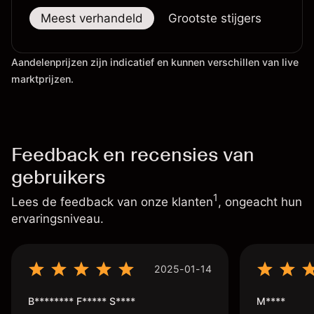
Meest verhandeld
Grootste stijgers
Groo
Aandelenprijzen zijn indicatief en kunnen verschillen van live
marktprijzen.
Feedback en recensies van
gebruikers
1
Lees de feedback van onze klanten
, ongeacht hun
ervaringsniveau.
2025-01-14
B******** F***** S****
M****