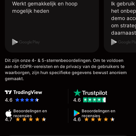
Werkt gemakkelijk en hoop
Ik gebruik
mogelijk heden
het onbep
demo accou
om strate
daarnaast
account me
handelen 
doen met 
Dit zijn onze 4- & 5-sterrenbeoordelingen. Om te voldoen
vele inste
aan de GDPR-vereisten en de privacy van de gebruikers te
betreft d
waarborgen, zijn hun specifieke gegevens bewust anoniem
,tevens is
gemaakt.
van je win
meestal b
het al op 
4.6
4.6
,
Beoordelingen en
Beoordelingen en
recensies
recensies
4.7
4.6