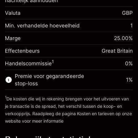
nachtelijk aanhouden
Marge. Uw investering
£1,000.00
Valuta
GBP
Renteaanpassing voor
-0.021272
het nachtelijk aanhouden
Min. verhandelde hoeveelheid
1
%
Kosten voor de volledige
Marge. Uw investering
£1,000.00
(-£0.85)
waarde van de positie
Marge
25.00
%
Renteaanpassing voor
Positiegrootte met hefboom ~
£4,000.00
-0.000646
Effectenbeurs
het nachtelijk
Great Britain
Bedrag van hefboom ~
£3,000.00
%
aanhouden
1
Handelscommissie
0%
(-£0.03)
Kosten voor de volledige
waarde van de positie
Ga naar het platform
Premie voor gegarandeerde
1
%
Positiegrootte met hefboom ~
£4,000.00
stop-loss
Bedrag van hefboom ~
£3,000.00
1
De kosten die wij in rekening brengen voor het uitvoeren van
je transactie is de spread, het verschil tussen de koop- en
Ga naar het platform
verkoopprijs. Raadpleeg de pagina
Kosten en tarieven
op onze
website voor meer informatie
Kosten en tarieven