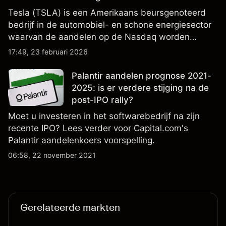
Tesla (TSLA) is een Amerikaans beursgenoteerd
bedrijf in de automobiel- en schone energiesector
waarvan de aandelen op de Nasdaq worden
verhandeld en nauwlettend worden gevolgd op
17:49, 23 februari 2026
winstprestaties, leveringsgegevens en
ontwikkelingen in technologie en productie.
Palantir aandelen prognose 2021-
2025: is er verdere stijging na de
post-IPO rally?
Moet u investeren in het softwarebedrijf na zijn
recente IPO? Lees verder voor Capital.com's
Palantir aandelenkoers voorspelling.
06:58, 22 november 2021
Gerelateerde markten