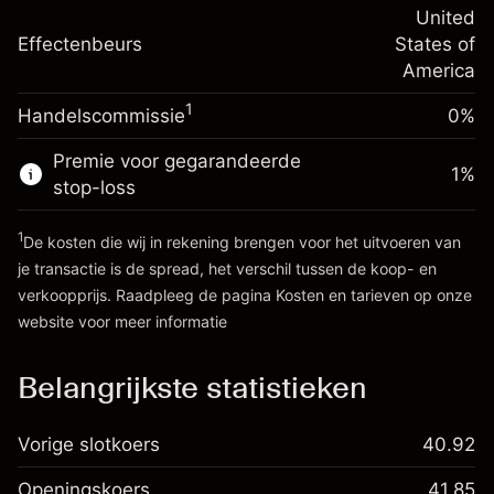
-0.000654
het nachtelijk aanhouden
United
Bedrag van hefboom ~
$4,000.00
%
Kosten voor de volledige
Effectenbeurs
States of
(-$0.03)
waarde van de positie
America
Ga naar het platform
Positiegrootte met hefboom ~
$5,000.00
1
Handelscommissie
0%
Bedrag van hefboom ~
$4,000.00
Premie voor gegarandeerde
1
%
stop-loss
Ga naar het platform
1
De kosten die wij in rekening brengen voor het uitvoeren van
je transactie is de spread, het verschil tussen de koop- en
verkoopprijs. Raadpleeg de pagina
Kosten en tarieven
op onze
website voor meer informatie
Kosten en tarieven
Belangrijkste statistieken
Vorige slotkoers
40.92
Openingskoers
41.85