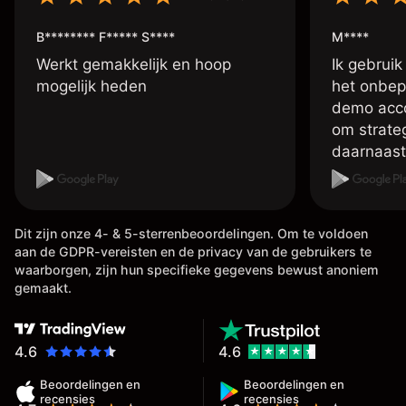
B******** F***** S****
M****
Werkt gemakkelijk en hoop
Ik gebruik
mogelijk heden
het onbep
demo accou
om strate
daarnaast
account me
handelen 
doen met 
Dit zijn onze 4- & 5-sterrenbeoordelingen. Om te voldoen
vele inste
aan de GDPR-vereisten en de privacy van de gebruikers te
betreft d
waarborgen, zijn hun specifieke gegevens bewust anoniem
,tevens is
gemaakt.
van je win
meestal b
het al op 
4.6
4.6
,
Beoordelingen en
Beoordelingen en
recensies
recensies