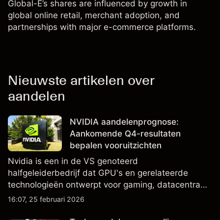
Global-E’s shares are influenced by growth in
global online retail, merchant adoption, and
partnerships with major e-commerce platforms.
Nieuwste artikelen over
aandelen
NVIDIA aandelenprognose:
Aankomende Q4-resultaten
bepalen vooruitzichten
Nvidia is een in de VS genoteerd
halfgeleiderbedrijf dat GPU's en gerelateerde
technologieën ontwerpt voor gaming, datacentra
en AI, en is een belangrijke component van
16:07, 25 februari 2026
Amerikaanse aandelenindices. Bekijk externe