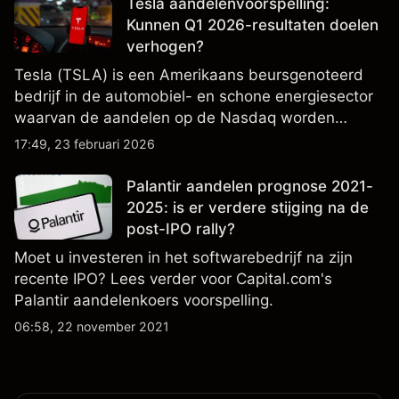
NVDA-koersdoelen en technische analyse.
Tesla aandelenvoorspelling:
Kunnen Q1 2026-resultaten doelen
verhogen?
Tesla (TSLA) is een Amerikaans beursgenoteerd
bedrijf in de automobiel- en schone energiesector
waarvan de aandelen op de Nasdaq worden
verhandeld en nauwlettend worden gevolgd op
17:49, 23 februari 2026
winstprestaties, leveringsgegevens en
ontwikkelingen in technologie en productie.
Palantir aandelen prognose 2021-
2025: is er verdere stijging na de
post-IPO rally?
Moet u investeren in het softwarebedrijf na zijn
recente IPO? Lees verder voor Capital.com's
Palantir aandelenkoers voorspelling.
06:58, 22 november 2021