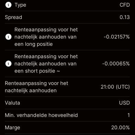
Type
CFD
Spread
0.13
De handel in CFD's is beschikbaar op deze
Renteaanpassing voor het
markt.
nachtelijk aanhouden van
-0.02157
%
Meer informatie over:
een long positie
CFD's
Renteaanpassing voor het
nachtelijk aanhouden van
-0.00065
%
een short positie ~
Renteaanpassing voor het
21:00
(UTC)
nachtelijk aanhouden
Marge. Uw investering
$1,000.00
Valuta
USD
Renteaanpassing voor
-0.021568
het nachtelijk aanhouden
Min. verhandelde hoeveelheid
1
%
Kosten voor de volledige
Marge. Uw investering
$1,000.00
(-$1.08)
waarde van de positie
Marge
20.00
%
Renteaanpassing voor
Positiegrootte met hefboom ~
$5,000.00