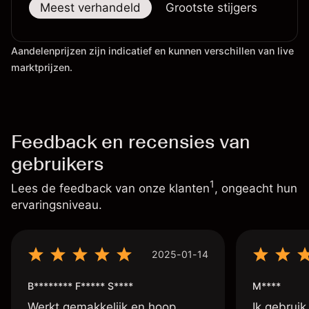
Meest verhandeld
Grootste stijgers
Groo
Aandelenprijzen zijn indicatief en kunnen verschillen van live
marktprijzen.
Feedback en recensies van
gebruikers
1
Lees de feedback van onze klanten
, ongeacht hun
ervaringsniveau.
2025-01-14
B******** F***** S****
M****
Werkt gemakkelijk en hoop
Ik gebruik