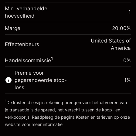
%
Kosten voor de volledige
Min. verhandelde
(-$1.08)
waarde van de positie
1
hoeveelheid
Marge. Uw investering
$1,000.00
Positiegrootte met hefboom ~
$5,000.00
Renteaanpassing voor
Marge
Bedrag van hefboom ~
$4,000.00
20.00
%
-0.000654
het nachtelijk aanhouden
%
Kosten voor de volledige
United States of
(-$0.03)
Effectenbeurs
waarde van de positie
Ga naar het platform
America
Positiegrootte met hefboom ~
$5,000.00
1
Handelscommissie
0%
Bedrag van hefboom ~
$4,000.00
Premie voor
gegarandeerde stop-
1
%
Ga naar het platform
loss
1
De kosten die wij in rekening brengen voor het uitvoeren van
je transactie is de spread, het verschil tussen de koop- en
verkoopprijs. Raadpleeg de pagina
Kosten en tarieven
op onze
website voor meer informatie