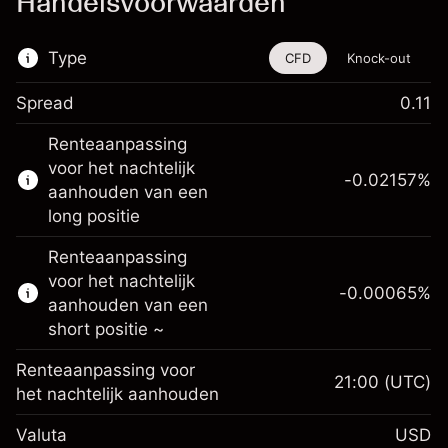
Handelsvoorwaarden
Type
CFD
Knock-out
Spread
0.11
De handel in CFD's en knock-outs is
Renteaanpassing
beschikbaar voor dit financiële instrument.
voor het nachtelijk
-0.02157
%
Meer informatie over:
aanhouden van een
long positie
CFD's
Knock-outs
Renteaanpassing
voor het nachtelijk
-0.00065
%
aanhouden van een
short positie ~
Renteaanpassing voor
21:00
(UTC)
Marge. Uw investering
$1,000.00
het nachtelijk aanhouden
Renteaanpassing voor
-0.021568
Valuta
USD
het nachtelijk aanhouden