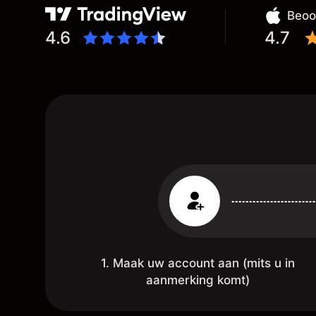
st
Beoo
,
4.6
4.7
1. Maak uw account aan (mits u in
aanmerking komt)