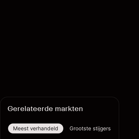
Gerelateerde markten
Meest verhandeld
Grootste stijgers
Groots