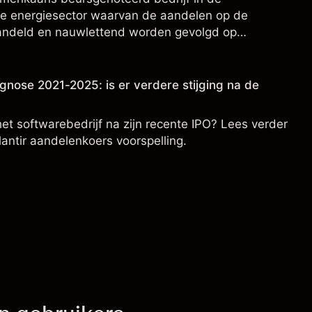
e energiesector waarvan de aandelen op de
ndeld en nauwlettend worden gevolgd op
ringsgegevens en ontwikkelingen in technologie en
gnose 2021-2025: is er verdere stijging na de
het softwarebedrijf na zijn recente IPO? Lees verder
lantir aandelenkoers voorspelling.