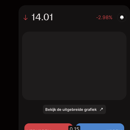
14.01
-2.98%
The chart shows the GENB stock price data
over the last 1 day, with a current price of
14.01, a high of 13.86, and a low of 12.97.
Bekijk de uitgebreide grafiek
0.15