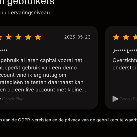
n gebruikers
 hun ervaringsniveau.
2025-05-23
****
J***** L***
 gebruik al jaren capital,vooral het
Overzichte
nbeperkt gebruik van een demo
ondersteu
ccount vind ik erg nuttig om
trategieën te testen daarnaast kan
en op een live account met kleine
osities handelen om zo ervaring op te
oen met live traden, ook de vele
stellingen o.a. voor wat betreft de
efboom is handig ,tevens is het laten
en aan de GDPR-vereisten en de privacy van de gebruikers te waa
tbetalen van je winsten erg rap,
ebeurt meestal binnen 4 uur, dan