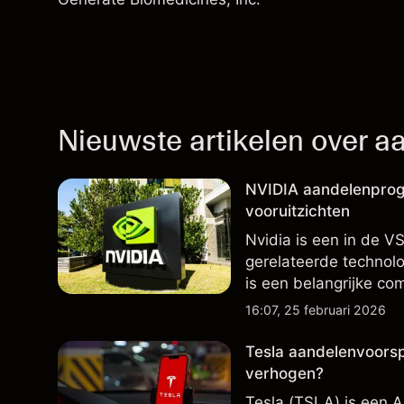
Nieuwste artikelen over a
NVIDIA aandelenprog
vooruitzichten
Nvidia is een in de V
gerelateerde technolo
is een belangrijke c
externe NVDA-koersdo
16:07, 25 februari 2026
Tesla aandelenvoorsp
verhogen?
Tesla (TSLA) is een A