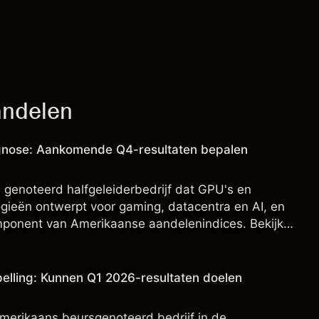
andelen
nose: Aankomende Q4-resultaten bepalen
S genoteerd halfgeleiderbedrijf dat GPU's en
gieën ontwerpt voor gaming, datacentra en AI, en
omponent van Amerikaanse aandelenindices. Bekijk
elen en technische analyse.
elling: Kunnen Q1 2026-resultaten doelen
merikaans beursgenoteerd bedrijf in de