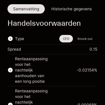
Samenvatting
Historische gegevens
Handelsvoorwaarden
Type
CFD
Knock-out
Spread
0.15
De handel in CFD's en knock-outs is
Renteaanpassing
beschikbaar voor dit financiële instrument.
voor het
Meer informatie over:
nachtelijk
-0.02154
%
aanhouden van
CFD's
een long positie
Knock-outs
Renteaanpassing
voor het
nachtelijk