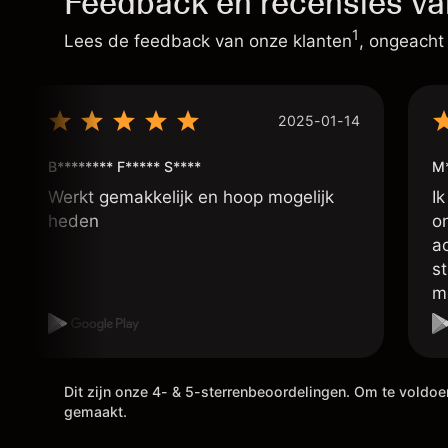
Feedback en recensies va
1
Lees de feedback van onze klanten
, ongeacht
2025-01-14
B******** F***** S****
M
Werkt gemakkelijk en hoop mogelijk
Ik
heden
o
a
s
m
p
d
in
h
Dit zijn onze 4- & 5-sterrenbeoordelingen. Om te voldo
gemaakt.
ui
g