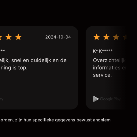
2024-10-04
***
K* K*****
lijk, snel en duidelijk en de
Overzichtelijk app
ning is top.
informaties en go
service.
rborgen, zijn hun specifieke gegevens bewust anoniem