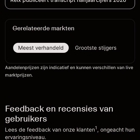
Relx publiceert transcript halfjaarcijfers 2026
Gerelateerde markten
Meest verhandeld
Grootste stijgers
Groo
Aandelenprijzen zijn indicatief en kunnen verschillen van live
marktprijzen.
Feedback en recensies van
gebruikers
1
Lees de feedback van onze klanten
, ongeacht hun
ervaringsniveau.