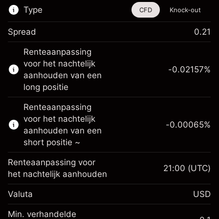
Type
CFD
Knock-out
Spread
0.21
De handel in CFD's en knock-outs is
Renteaanpassing
beschikbaar voor dit financiële instrument.
voor het nachtelijk
-0.02157
%
Meer informatie over:
aanhouden van een
long positie
CFD's
Knock-outs
Renteaanpassing
voor het nachtelijk
-0.00065
%
aanhouden van een
short positie ~
Renteaanpassing voor
21:00
(UTC)
Marge. Uw investering
$1,000.00
het nachtelijk aanhouden
Renteaanpassing voor
-0.021568
Valuta
USD
het nachtelijk aanhouden
%
Kosten voor de volledige
Min. verhandelde
(-$1.08)