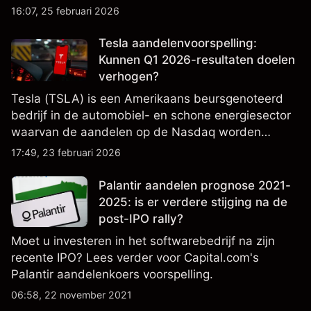
en AI, en is een belangrijke component van
16:07, 25 februari 2026
Amerikaanse aandelenindices. Bekijk externe
NVDA-koersdoelen en technische analyse.
Tesla aandelenvoorspelling:
Kunnen Q1 2026-resultaten doelen
verhogen?
Tesla (TSLA) is een Amerikaans beursgenoteerd
bedrijf in de automobiel- en schone energiesector
waarvan de aandelen op de Nasdaq worden
verhandeld en nauwlettend worden gevolgd op
17:49, 23 februari 2026
winstprestaties, leveringsgegevens en
ontwikkelingen in technologie en productie.
Palantir aandelen prognose 2021-
2025: is er verdere stijging na de
post-IPO rally?
Moet u investeren in het softwarebedrijf na zijn
recente IPO? Lees verder voor Capital.com's
Palantir aandelenkoers voorspelling.
06:58, 22 november 2021