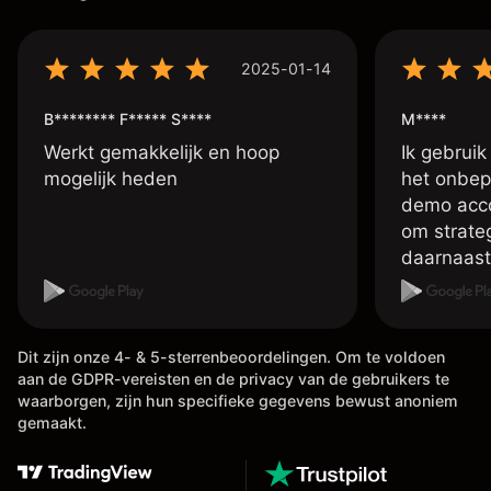
2025-01-14
B******** F***** S****
M****
Werkt gemakkelijk en hoop
Ik gebruik
mogelijk heden
het onbep
demo accou
om strate
daarnaast
account me
handelen 
doen met 
Dit zijn onze 4- & 5-sterrenbeoordelingen. Om te voldoen
vele inste
aan de GDPR-vereisten en de privacy van de gebruikers te
betreft d
waarborgen, zijn hun specifieke gegevens bewust anoniem
,tevens is
gemaakt.
van je win
meestal b