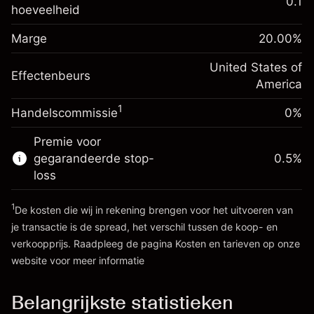
waarde van de positie
0.1
hoeveelheid
Marge. Uw investering
$1,000.00
Positiegrootte met hefboom ~
$5,000.00
Renteaanpassing voor
Marge
Bedrag van hefboom ~
$4,000.00
20.00
%
-0.000654
het nachtelijk aanhouden
%
Kosten voor de volledige
United States of
(-$0.03)
Effectenbeurs
waarde van de positie
Ga naar het platform
America
Positiegrootte met hefboom ~
$5,000.00
1
Handelscommissie
0%
Bedrag van hefboom ~
$4,000.00
Premie voor
gegarandeerde stop-
0.5
%
Ga naar het platform
loss
1
De kosten die wij in rekening brengen voor het uitvoeren van
je transactie is de spread, het verschil tussen de koop- en
verkoopprijs. Raadpleeg de pagina
Kosten en tarieven
op onze
website voor meer informatie
Kosten en tarieven
Belangrijkste statistieken