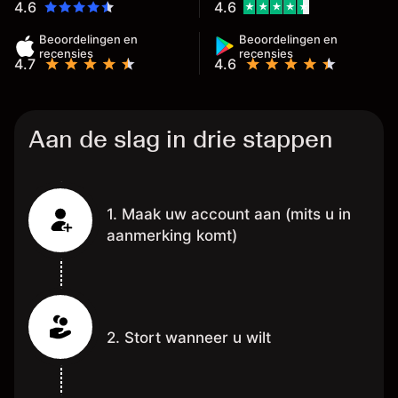
het al op 
4.6
4.6
,
Beoordelingen en
Beoordelingen en
recensies
recensies
4.7
4.6
Aan de slag in drie stappen
1. Maak uw account aan (mits u in
aanmerking komt)
2. Stort wanneer u wilt