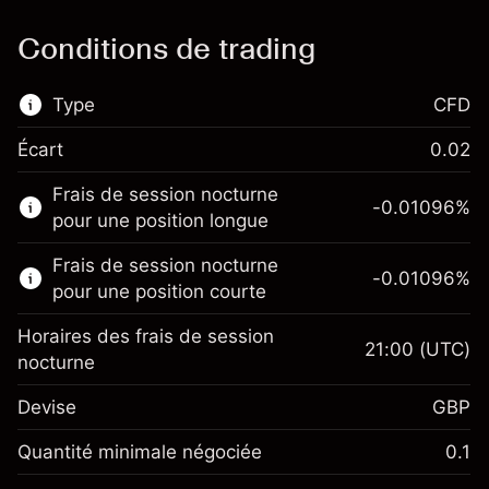
Conditions de trading
Type
CFD
Écart
0.02
Ce marché financier est disponible pour le
Frais de session nocturne
trading de CFD.
-0.01096
%
pour une position longue
En savoir plus sur :
Frais de session nocturne
-0.01096
%
CFD
pour une position courte
Horaires des frais de session
21:00
(UTC)
nocturne
Devise
GBP
Marge. Votre
£1,000.00
investissement
Quantité minimale négociée
0.1
Ajustement des fonds de
Marge. Votre
-0.01096