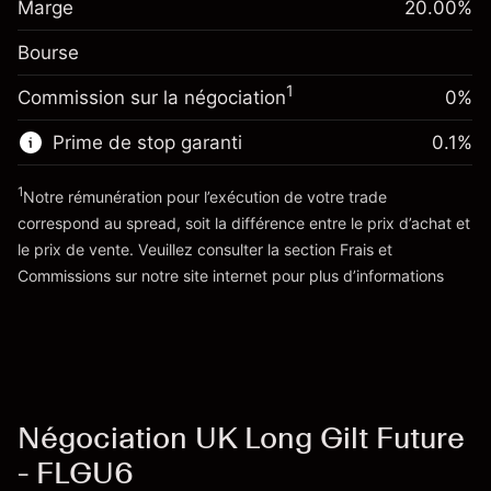
£1,000.00
Marge
overnight
20.00
%
investissement
%
Frais sur la valeur totale de la
(-£0.55)
Bourse
Ajustement des fonds de
position
-0.01096
overnight
Taille de la position avec effet de levier
%
1
Commission sur la négociation
0%
Frais sur la valeur totale de la
~
£5,000.00
(-£0.55)
position
Valeur nominale avec effet de levier
Prime de stop garanti
0.1
%
Taille de la position avec effet de levier
~
£4,000.00
~
£5,000.00
1
Notre rémunération pour l’exécution de votre trade
Valeur nominale avec effet de levier
correspond au spread, soit la différence entre le prix d’achat et
Vers la plateforme
~
£4,000.00
le prix de vente. Veuillez consulter la section
Frais et
'Tarifs et Frais
Commissions
sur notre site internet pour plus d’informations
Vers la plateforme
Négociation UK Long Gilt Future
- FLGU6