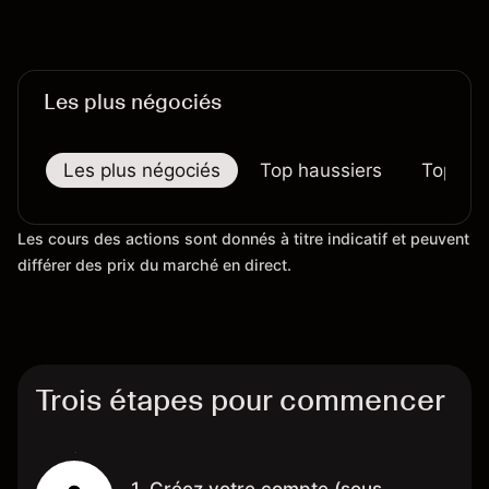
Les plus négociés
Les plus négociés
Top haussiers
Top bai
Les cours des actions sont donnés à titre indicatif et peuvent
différer des prix du marché en direct.
Trois étapes pour commencer
1. Créez votre compte (sous