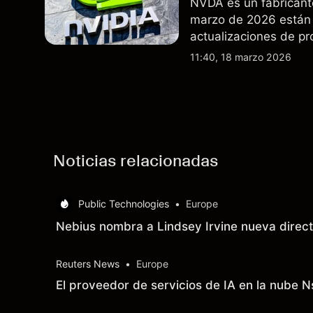
NVDA es un fabricant
marzo de 2026 están 
actualizaciones de pr
exportaciones del H2
11:40, 18 marzo 2026
indicador fiable de re
Noticias relacionadas
Public Technologies
•
Europe
Nebius nombra a Lindsey Irvine nueva direc
Reuters News
•
Europe
El proveedor de servicios de IA en la nube N