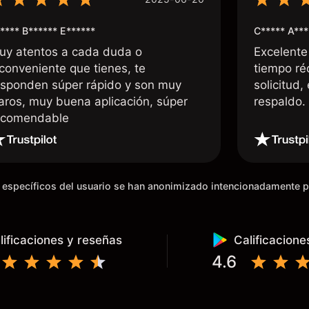
**** B****** E******
C***** A***
uy atentos a cada duda o
Excelente
nconveniente que tienes, te
tiempo ré
esponden súper rápido y son muy
solicitud,
laros, muy buena aplicación, súper
respaldo
ecomendable
os específicos del usuario se han anonimizado intencionadamente 
lificaciones y reseñas
Calificacione
4.6