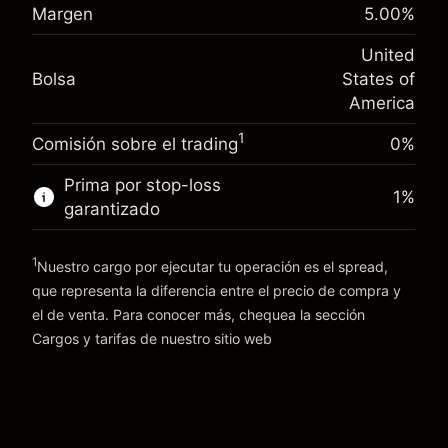
Margen. Tu inversión
$1,000.00
(-$4.31)
posición
Margen
5.00
%
Ajuste de financiamiento
Tamaño de la operación con apalancamiento
-0.000654
United
nocturno
~
$20,000.00
%
Bolsa
States of
Cargos por el valor total de la
Dinero del apalancamiento ~ $
$19,000.00
(-$0.13)
posición
America
Tamaño de la operación con apalancamiento
1
Comisión sobre el trading
0%
Ir a la plataforma
~
$20,000.00
Dinero del apalancamiento ~ $
$19,000.00
Prima por stop-loss
1
%
garantizado
Ir a la plataforma
1
Nuestro cargo por ejecutar tu operación es el spread,
que representa la diferencia entre el precio de compra y
el de venta. Para conocer más, chequea la sección
Cargos y tarifas
Cargos y tarifas
de nuestro sitio web