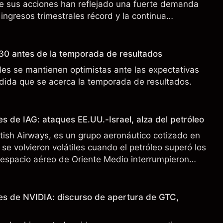
de sus acciones han reflejado una fuerte demanda
 ingresos trimestrales récord y la continua
o a los controles de exportación de EE.UU. que
 China.
30 antes de la temporada de resultados
es se mantienen optimistas ante las expectativas
ida que se acerca la temporada de resultados.
s de IAG: ataques EE.UU.-Israel, alza del petróleo
ritish Airways, es un grupo aeronáutico cotizado en
se volvieron volátiles cuando el petróleo superó los
l espacio aéreo de Oriente Medio interrumpieron
 pasado no es un indicador fiable de resultados
es de NVIDIA: discurso de apertura de GTC,