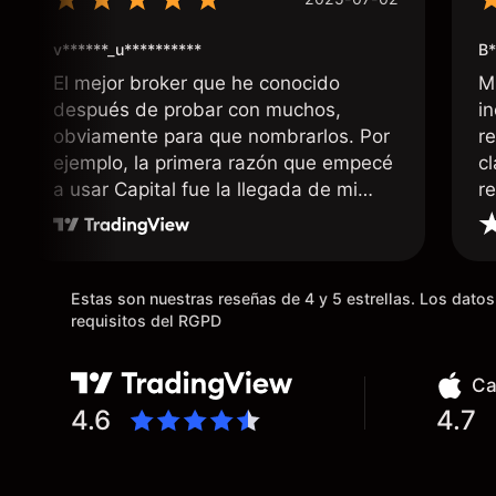
v******_u**********
B*
El mejor broker que he conocido
M
después de probar con muchos,
i
obviamente para que nombrarlos. Por
r
ejemplo, la primera razón que empecé
c
a usar Capital fue la llegada de mi
r
dinero de inmediato a mi cuenta
bancaria, a diferencia de las
existentes en el mercado que tardan
días o tienen mucha burocracia; y la
Estas son nuestras reseñas de 4 y 5 estrellas. Los dat
segunda razón, que te devuelve
requisitos del RGPD
dinero por el hecho de operar en un
mercado determinado, debido a los
Ca
spread y al volumen existente.
4.6
4.7
Mientras más activo seas, más dinero
te reembolsa. Muchas grac