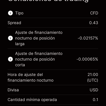
Tipo
CFD
Spread
0.43
Este mercado financiero está disponible para
Ajuste de financiamiento
hacer trading con CFD.
nocturno de posición
-0.02157
%
Obtén más información sobre:
larga
CFD
Ajuste de financiamiento
nocturno de posición
-0.00065
%
corta
Hora de ajuste del
21:00
financiamiento nocturno
(UTC)
Margen. Tu inversión
$1,000.00
Divisa
USD
Ajuste de financiamiento
-0.021568
nocturno
Cantidad mínima operada
0.1
%
Cargos por el valor total de la