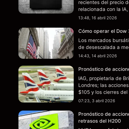
recientes del precio 
relacionada con la IA,
incertidumbre en torn
13:48, 16 abril 2026
afectan las ventas en
Cómo operar el Dow 
Los mercados bursátil
de desescalada a med
14:43, 14 abril 2026
Pronóstico de accione
IAG, propietaria de B
Londres; las acciones 
$105 y los cierres de
rutas. El rendimiento
07:23, 3 abril 2026
futuros..
Pronóstico de accion
retrasos del H200