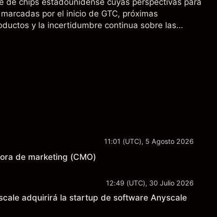
e de chips estadounidense cuyas perspectivas para
marcadas por el inicio de GTC, próximas
oductos y la incertidumbre continua sobre las
00 a China. El rendimiento pasado no es un
sultados futuros.
11:01 (UTC), 5 Agosto 2026
tora de marketing (CMO)
12:49 (UTC), 30 Julio 2026
scale adquirirá la startup de software Anyscale