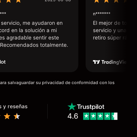
***
n*******
 servicio, me ayudaron en
El mejor de todos
cord en la solución a mi
servicio y una rá
 es agradable sentir este
retiro súper rápid
. Recomendados totalmente.
para salvaguardar su privacidad de conformidad con los
s y reseñas
4.6