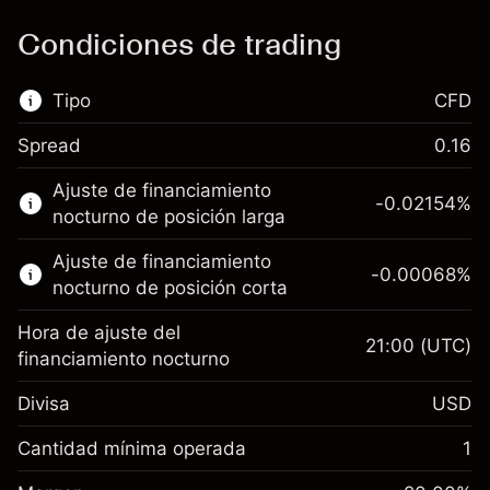
Condiciones de trading
Tipo
CFD
Spread
0.16
Este mercado financiero está disponible para
Ajuste de financiamiento
hacer trading con CFD.
-0.02154
%
nocturno de posición larga
Obtén más información sobre:
Ajuste de financiamiento
-0.00068
%
CFD
nocturno de posición corta
Hora de ajuste del
21:00
(UTC)
financiamiento nocturno
Divisa
USD
Margen. Tu inversión
$1,000.00
Ajuste de financiamiento
Cantidad mínima operada
1
-0.02154
nocturno
Margen. Tu inversión
$1,000.00
%