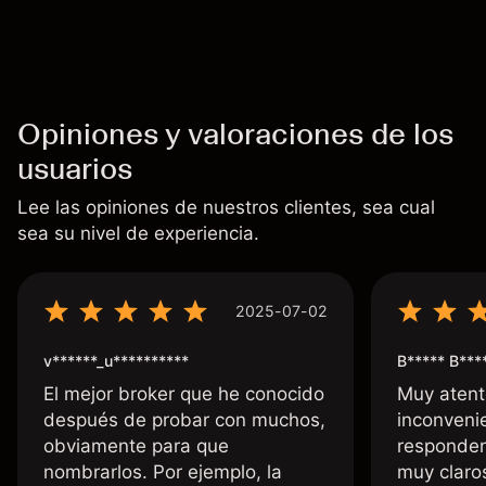
fiable de resultados futuros.
Opiniones y valoraciones de los
usuarios
Lee las opiniones de nuestros clientes, sea cual
sea su nivel de experiencia.
2025-07-02
v******_u**********
B***** B***
El mejor broker que he conocido
Muy atent
después de probar con muchos,
inconvenie
obviamente para que
responden
nombrarlos. Por ejemplo, la
muy claro