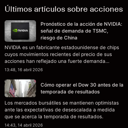
Últimos artículos sobre acciones
Pronóstico de la acción de NVIDIA:
señal de demanda de TSMC,
riesgo de China
NVIDIA es un fabricante estadounidense de chips
cuyos movimientos recientes del precio de sus
acciones han reflejado una fuerte demanda
relacionada con la IA, ingresos trimestrales récord
13:48, 16 abril 2026
y la continua incertidumbre en torno a los controles
de exportación de EE.UU. que afectan las ventas
Cómo operar el Dow 30 antes de la
en China.
temporada de resultados
Los mercados bursátiles se mantienen optimistas
ante las expectativas de desescalada a medida
que se acerca la temporada de resultados.
14:43, 14 abril 2026