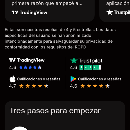
primera razón que empecé a
aplicació
usar Capital fue la llegada de mi
dinero de inmediato a mi cuenta
bancaria, a diferencia de las
Estas son nuestras reseñas de 4 y 5 estrellas. Los datos
existentes en el mercado que
específicos del usuario se han anonimizado
tardan días o tienen mucha
intencionadamente para salvaguardar su privacidad de
burocracia; y la segunda razón,
conformidad con los requisitos del RGPD
que te devuelve dinero por el
hecho de operar en un mercado
determinado, debido a los
4.6
4.6
spread y al volumen existente.
Calificaciones y reseñas
Calificaciones y reseñas
Mientras más activo seas, más
4.7
4.6
dinero te reembolsa. Muchas
grac
Tres pasos para empezar