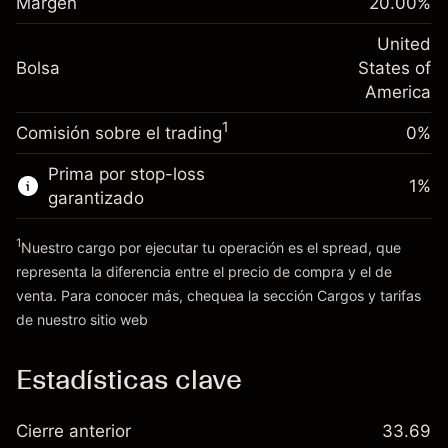
Cargos por el valor total de la
Margen
20.00
%
(-$1.08)
Ajuste de financiamiento
posición
-0.000682
nocturno
United
Tamaño de la operación con apalancamiento
%
Cargos por el valor total de la
Bolsa
States of
~
$5,000.00
(-$0.03)
posición
America
Dinero del apalancamiento ~ $
$4,000.00
Tamaño de la operación con apalancamiento
1
Comisión sobre el trading
0%
~
$5,000.00
Ir a la plataforma
Dinero del apalancamiento ~ $
$4,000.00
Prima por stop-loss
1
%
garantizado
Ir a la plataforma
1
Nuestro cargo por ejecutar tu operación es el spread, que
representa la diferencia entre el precio de compra y el de
venta. Para conocer más, chequea la sección
Cargos y tarifas
Cargos
de nuestro sitio web
y tarifas
Estadísticas clave
Cierre anterior
33.69