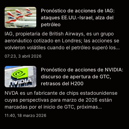
Pronóstico de acciones de IAG:
ataques EE.UU.-Israel, alza del
petróleo
IAG, propietaria de British Airways, es un grupo
aeronáutico cotizado en Londres; las acciones se
volvieron volátiles cuando el petróleo superó los
$105 y los cierres del espacio aéreo de Oriente
07:23, 3 abril 2026
Medio interrumpieron rutas. El rendimiento pasado
no es un indicador fiable de resultados futuros..
Pronóstico de acciones de NVIDIA:
discurso de apertura de GTC,
retrasos del H200
NVDA es un fabricante de chips estadounidense
cuyas perspectivas para marzo de 2026 están
marcadas por el inicio de GTC, próximas
actualizaciones de productos y la incertidumbre
11:40, 18 marzo 2026
continua sobre las exportaciones del H200 a
China. El rendimiento pasado no es un indicador