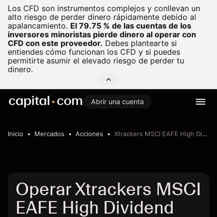
Los CFD son instrumentos complejos y conllevan un
alto riesgo de perder dinero rápidamente debido al
apalancamiento.
El 79.75 % de las cuentas de los
inversores minoristas pierde dinero al operar con
CFD con este proveedor.
Debes plantearte si
entiendes cómo funcionan los CFD y si puedes
permitirte asumir el elevado riesgo de perder tu
dinero.
Abrir una cuenta
Inicio
Mercados
Acciones
Xtrackers MSCI EAFE High Dividend Yield Equity ETF
Operar Xtrackers MSCI
EAFE High Dividend