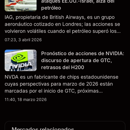
ataques EE.UU.-Israel, alza del
petróleo
IAG, propietaria de British Airways, es un grupo
aeronáutico cotizado en Londres; las acciones se
volvieron volátiles cuando el petróleo superó los
$105 y los cierres del espacio aéreo de Oriente
07:23, 3 abril 2026
Medio interrumpieron rutas. El rendimiento pasado
no es un indicador fiable de resultados futuros..
Pronóstico de acciones de NVIDIA:
discurso de apertura de GTC,
retrasos del H200
NVDA es un fabricante de chips estadounidense
cuyas perspectivas para marzo de 2026 están
marcadas por el inicio de GTC, próximas
actualizaciones de productos y la incertidumbre
11:40, 18 marzo 2026
continua sobre las exportaciones del H200 a
China. El rendimiento pasado no es un indicador
fiable de resultados futuros.
Mercados relacionados