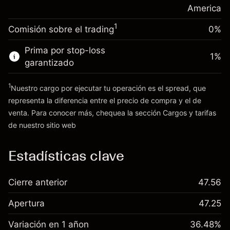
posición
America
Dinero del apalancamiento ~ $
$19,000.00
Tamaño de la operación con apalancamiento
1
Comisión sobre el trading
0%
~
$20,000.00
Ir a la plataforma
Dinero del apalancamiento ~ $
$19,000.00
Prima por stop-loss
1
%
garantizado
Ir a la plataforma
1
Nuestro cargo por ejecutar tu operación es el spread, que
representa la diferencia entre el precio de compra y el de
venta. Para conocer más, chequea la sección
Cargos y tarifas
Cargos
de nuestro sitio web
y tarifas
Estadísticas clave
Cierre anterior
47.56
Apertura
47.25
Variación en 1 añon
36.48%