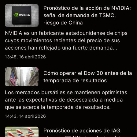
Pronóstico de la acción de NVIDIA:
señal de demanda de TSMC,
riesgo de China
NVIDIA es un fabricante estadounidense de chips
cuyos movimientos recientes del precio de sus
acciones han reflejado una fuerte demanda
relacionada con la IA, ingresos trimestrales récord
13:48, 16 abril 2026
y la continua incertidumbre en torno a los controles
de exportación de EE.UU. que afectan las ventas
Cómo operar el Dow 30 antes de la
en China.
temporada de resultados
Los mercados bursátiles se mantienen optimistas
ante las expectativas de desescalada a medida
que se acerca la temporada de resultados.
14:43, 14 abril 2026
Pronóstico de acciones de IAG: