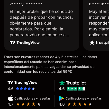
v******_u**********
B***** B***
El mejor broker que he conocido
Muy atent
después de probar con muchos,
inconvenie
obviamente para que
responden
nombrarlos. Por ejemplo, la
muy claro
primera razón que empecé a
aplicació
usar Capital fue la llegada de mi
dinero de inmediato a mi cuenta
bancaria, a diferencia de las
Estas son nuestras reseñas de 4 y 5 estrellas. Los datos
existentes en el mercado que
específicos del usuario se han anonimizado
tardan días o tienen mucha
intencionadamente para salvaguardar su privacidad de
burocracia; y la segunda razón,
conformidad con los requisitos del RGPD
que te devuelve dinero por el
hecho de operar en un mercado
determinado, debido a los
4.6
4.6
spread y al volumen existente.
Calificaciones y reseñas
Calificaciones y reseñas
Mientras más activo seas, más
4.7
4.6
dinero te reembolsa. Muchas