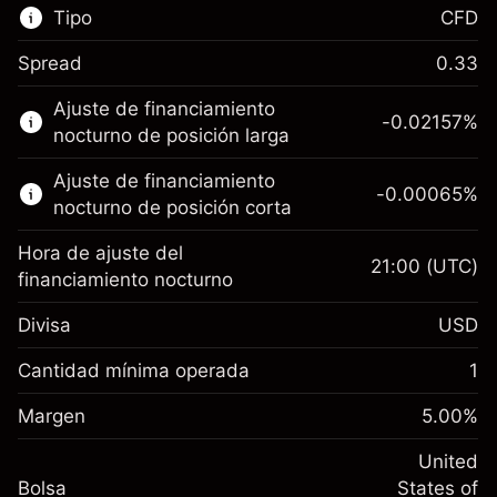
Tipo
CFD
Spread
0.33
Este mercado financiero está disponible para
Ajuste de financiamiento
hacer trading con CFD.
-0.02157
%
nocturno de posición larga
Obtén más información sobre:
Ajuste de financiamiento
-0.00065
%
CFD
nocturno de posición corta
Hora de ajuste del
21:00
(UTC)
financiamiento nocturno
Divisa
USD
Margen. Tu inversión
$1,000.00
Ajuste de financiamiento
Cantidad mínima operada
1
-0.021568
nocturno
Margen. Tu inversión
$1,000.00
%
Cargos por el valor total de la
Margen
5.00
%
(-$4.31)
Ajuste de financiamiento
posición
-0.000654
nocturno
United
Tamaño de la operación con apalancamiento
%
Cargos por el valor total de la
Bolsa
States of
~
$20,000.00
(-$0.13)