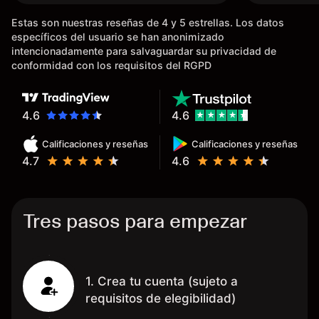
bancaria, a diferencia de las
Estas son nuestras reseñas de 4 y 5 estrellas. Los datos
existentes en el mercado que
específicos del usuario se han anonimizado
tardan días o tienen mucha
intencionadamente para salvaguardar su privacidad de
burocracia; y la segunda razón,
conformidad con los requisitos del RGPD
que te devuelve dinero por el
hecho de operar en un mercado
determinado, debido a los
4.6
4.6
spread y al volumen existente.
Calificaciones y reseñas
Calificaciones y reseñas
Mientras más activo seas, más
4.7
4.6
dinero te reembolsa. Muchas
grac
Tres pasos para empezar
1. Crea tu cuenta (sujeto a
requisitos de elegibilidad)