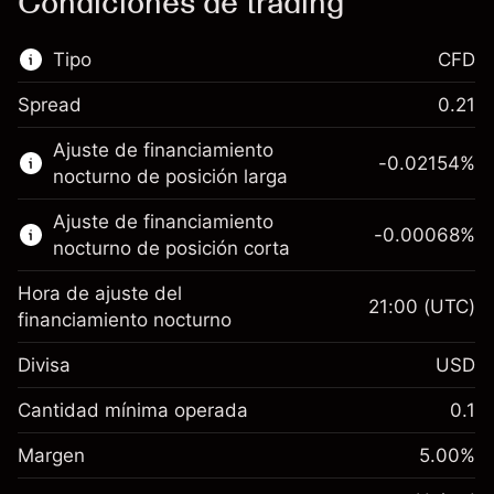
Condiciones de trading
Tipo
CFD
Spread
0.21
Este mercado financiero está disponible para
Ajuste de financiamiento
hacer trading con CFD.
-0.02154
%
nocturno de posición larga
Obtén más información sobre:
Ajuste de financiamiento
-0.00068
%
CFD
nocturno de posición corta
Hora de ajuste del
21:00
(UTC)
financiamiento nocturno
Divisa
USD
Margen. Tu inversión
$1,000.00
Ajuste de financiamiento
Cantidad mínima operada
0.1
-0.02154
nocturno
Margen. Tu inversión
$1,000.00
%
Cargos por el valor total de la
Margen
5.00
%
(-$4.31)
Ajuste de financiamiento
posición
-0.000682