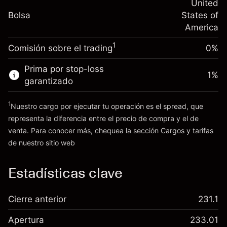
nocturno
United
Tamaño de la operación con apalancamiento
%
Cargos por el valor total de la
Bolsa
States of
~
$20,000.00
(-$0.14)
posición
America
Dinero del apalancamiento ~ $
$19,000.00
Tamaño de la operación con apalancamiento
1
Comisión sobre el trading
0%
~
$20,000.00
Ir a la plataforma
Dinero del apalancamiento ~ $
$19,000.00
Prima por stop-loss
1
%
garantizado
Ir a la plataforma
1
Nuestro cargo por ejecutar tu operación es el spread, que
representa la diferencia entre el precio de compra y el de
venta. Para conocer más, chequea la sección
Cargos y tarifas
Cargos
de nuestro sitio web
y tarifas
Estadísticas clave
Cierre anterior
231.1
Apertura
233.01