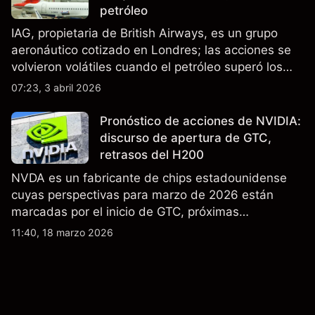
petróleo
IAG, propietaria de British Airways, es un grupo
aeronáutico cotizado en Londres; las acciones se
volvieron volátiles cuando el petróleo superó los
$105 y los cierres del espacio aéreo de Oriente
07:23, 3 abril 2026
Medio interrumpieron rutas. El rendimiento pasado
no es un indicador fiable de resultados futuros..
Pronóstico de acciones de NVIDIA:
discurso de apertura de GTC,
retrasos del H200
NVDA es un fabricante de chips estadounidense
cuyas perspectivas para marzo de 2026 están
marcadas por el inicio de GTC, próximas
actualizaciones de productos y la incertidumbre
11:40, 18 marzo 2026
continua sobre las exportaciones del H200 a
China. El rendimiento pasado no es un indicador
fiable de resultados futuros.