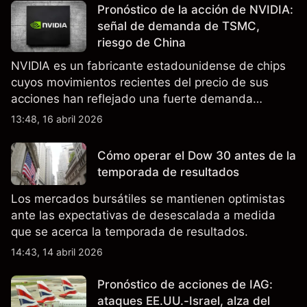
Pronóstico de la acción de NVIDIA:
señal de demanda de TSMC,
riesgo de China
NVIDIA es un fabricante estadounidense de chips
cuyos movimientos recientes del precio de sus
acciones han reflejado una fuerte demanda
relacionada con la IA, ingresos trimestrales récord
13:48, 16 abril 2026
y la continua incertidumbre en torno a los controles
de exportación de EE.UU. que afectan las ventas
Cómo operar el Dow 30 antes de la
en China.
temporada de resultados
Los mercados bursátiles se mantienen optimistas
ante las expectativas de desescalada a medida
que se acerca la temporada de resultados.
14:43, 14 abril 2026
Pronóstico de acciones de IAG:
ataques EE.UU.-Israel, alza del