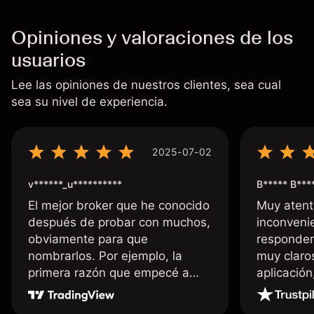
Opiniones y valoraciones de los
usuarios
Lee las opiniones de nuestros clientes, sea cual
sea su nivel de experiencia.
2025-07-02
v******_u**********
B***** B***
El mejor broker que he conocido
Muy atent
después de probar con muchos,
inconvenie
obviamente para que
responden
nombrarlos. Por ejemplo, la
muy claro
primera razón que empecé a
aplicació
usar Capital fue la llegada de mi
dinero de inmediato a mi cuenta