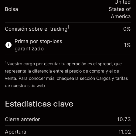
nocturno
United
Tamaño de la operación con apalancamiento
%
Cargos por el valor total de la
Bolsa
States of
~
$20,000.00
(-$0.13)
posición
America
Dinero del apalancamiento ~ $
$19,000.00
Tamaño de la operación con apalancamiento
1
Comisión sobre el trading
0%
~
$20,000.00
Ir a la plataforma
Dinero del apalancamiento ~ $
$19,000.00
Prima por stop-loss
1
%
garantizado
Ir a la plataforma
1
Nuestro cargo por ejecutar tu operación es el spread, que
representa la diferencia entre el precio de compra y el de
venta. Para conocer más, chequea la sección
Cargos y tarifas
Cargos
de nuestro sitio web
y tarifas
Estadísticas clave
Cierre anterior
10.73
Apertura
11.02