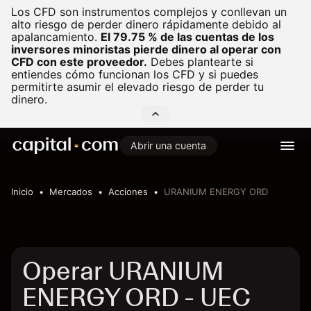
Los CFD son instrumentos complejos y conllevan un
alto riesgo de perder dinero rápidamente debido al
apalancamiento.
El 79.75 % de las cuentas de los
inversores minoristas pierde dinero al operar con
CFD con este proveedor.
Debes plantearte si
entiendes cómo funcionan los CFD y si puedes
permitirte asumir el elevado riesgo de perder tu
dinero.
Abrir una cuenta
Inicio
Mercados
Acciones
URANIUM ENERGY ORD
Operar URANIUM
ENERGY ORD - UEC