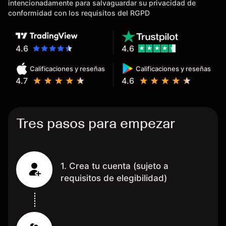
intencionadamente para salvaguardar su privacidad de
burocracia; y la segunda razón,
conformidad con los requisitos del RGPD
que te devuelve dinero por el
hecho de operar en un mercado
determinado, debido a los
4.6
4.6
spread y al volumen existente.
Calificaciones y reseñas
Calificaciones y reseñas
Mientras más activo seas, más
4.7
4.6
dinero te reembolsa. Muchas
grac
Tres pasos para empezar
1. Crea tu cuenta (sujeto a
requisitos de elegibilidad)