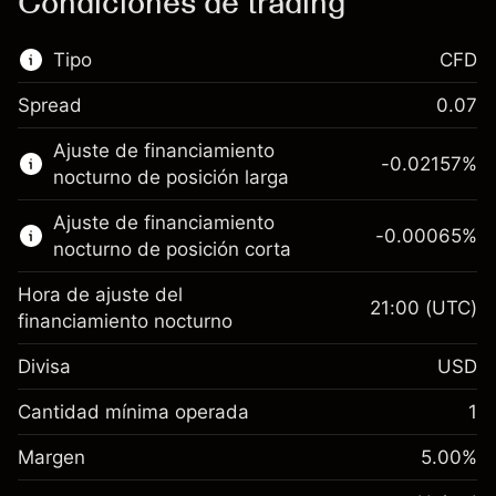
Condiciones de trading
Tipo
CFD
Spread
0.07
Este mercado financiero está disponible para
Ajuste de financiamiento
hacer trading con CFD.
-0.02157
%
nocturno de posición larga
Obtén más información sobre:
Ajuste de financiamiento
-0.00065
%
CFD
nocturno de posición corta
Hora de ajuste del
21:00
(UTC)
financiamiento nocturno
Divisa
USD
Margen. Tu inversión
$1,000.00
Ajuste de financiamiento
Cantidad mínima operada
1
-0.021568
nocturno
Margen. Tu inversión
$1,000.00
%
Cargos por el valor total de la
Margen
5.00
%
(-$4.31)
Ajuste de financiamiento
posición
-0.000654