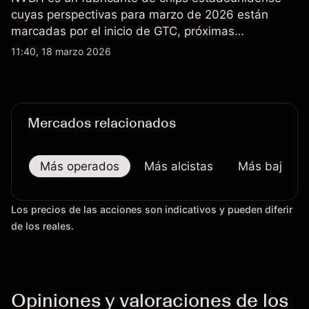
cuyas perspectivas para marzo de 2026 están
marcadas por el inicio de GTC, próximas
actualizaciones de productos y la incertidumbre
11:40, 18 marzo 2026
continua sobre las exportaciones del H200 a
China. El rendimiento pasado no es un indicador
fiable de resultados futuros.
Mercados relacionados
Más operados
Más alcistas
Más bajistas
Los precios de las acciones son indicativos y pueden diferir
de los reales.
Opiniones y valoraciones de los