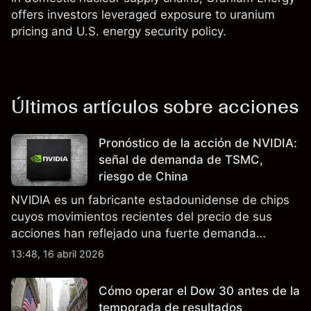
offers investors leveraged exposure to uranium
pricing and U.S. energy security policy.
Últimos artículos sobre acciones
Pronóstico de la acción de NVIDIA:
señal de demanda de TSMC,
riesgo de China
NVIDIA es un fabricante estadounidense de chips
cuyos movimientos recientes del precio de sus
acciones han reflejado una fuerte demanda
relacionada con la IA, ingresos trimestrales récord
13:48, 16 abril 2026
y la continua incertidumbre en torno a los controles
de exportación de EE.UU. que afectan las ventas
Cómo operar el Dow 30 antes de la
en China.
temporada de resultados