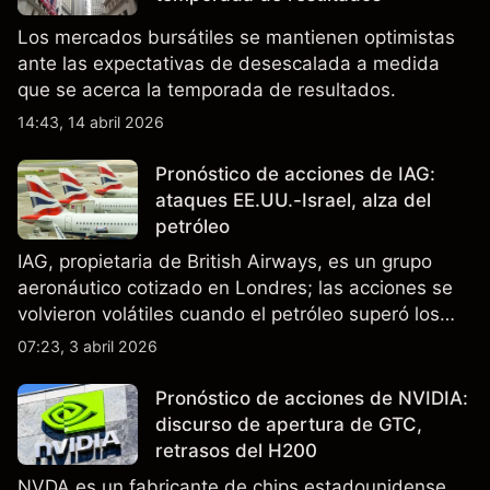
Los mercados bursátiles se mantienen optimistas
ante las expectativas de desescalada a medida
que se acerca la temporada de resultados.
14:43, 14 abril 2026
Pronóstico de acciones de IAG:
ataques EE.UU.-Israel, alza del
petróleo
IAG, propietaria de British Airways, es un grupo
aeronáutico cotizado en Londres; las acciones se
volvieron volátiles cuando el petróleo superó los
$105 y los cierres del espacio aéreo de Oriente
07:23, 3 abril 2026
Medio interrumpieron rutas. El rendimiento pasado
no es un indicador fiable de resultados futuros..
Pronóstico de acciones de NVIDIA:
discurso de apertura de GTC,
retrasos del H200
NVDA es un fabricante de chips estadounidense