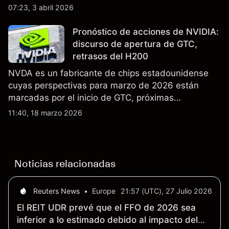
$105 y los cierres del espacio aéreo de Oriente
07:23, 3 abril 2026
Medio interrumpieron rutas. El rendimiento pasado
no es un indicador fiable de resultados futuros..
Pronóstico de acciones de NVIDIA:
discurso de apertura de GTC,
retrasos del H200
NVDA es un fabricante de chips estadounidense
cuyas perspectivas para marzo de 2026 están
marcadas por el inicio de GTC, próximas
actualizaciones de productos y la incertidumbre
11:40, 18 marzo 2026
continua sobre las exportaciones del H200 a
China. El rendimiento pasado no es un indicador
fiable de resultados futuros.
Noticias relacionadas
Reuters News
•
Europe
21:57 (UTC), 27 Julio 2026
El REIT UDR prevé que el FFO de 2026 sea
inferior a lo estimado debido al impacto del