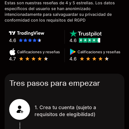
Estas son nuestras reseñas de 4 y 5 estrellas. Los datos
existentes en el mercado que
específicos del usuario se han anonimizado
tardan días o tienen mucha
intencionadamente para salvaguardar su privacidad de
burocracia; y la segunda razón,
conformidad con los requisitos del RGPD
que te devuelve dinero por el
hecho de operar en un mercado
determinado, debido a los
4.6
4.6
spread y al volumen existente.
Calificaciones y reseñas
Calificaciones y reseñas
Mientras más activo seas, más
4.7
4.6
dinero te reembolsa. Muchas
grac
Tres pasos para empezar
1. Crea tu cuenta (sujeto a
requisitos de elegibilidad)