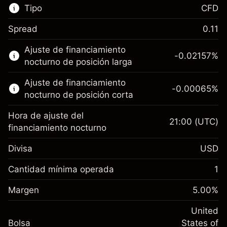
Tipo
CFD
Spread
0.11
Este mercado financiero está disponible para
Ajuste de financiamiento
hacer trading con CFD.
-0.02157
%
nocturno de posición larga
Obtén más información sobre:
Ajuste de financiamiento
-0.00065
%
CFD
nocturno de posición corta
Hora de ajuste del
21:00
(UTC)
financiamiento nocturno
Divisa
USD
Margen. Tu inversión
$1,000.00
Ajuste de financiamiento
Cantidad mínima operada
1
-0.021568
nocturno
Margen. Tu inversión
$1,000.00
%
Cargos por el valor total de la
Margen
5.00
%
(-$4.31)
Ajuste de financiamiento
posición
-0.000654
nocturno
United
Tamaño de la operación con apalancamiento
%
Cargos por el valor total de la
Bolsa
States of
~
$20,000.00
(-$0.13)