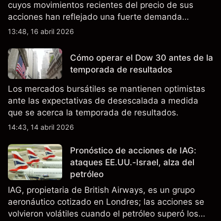
cuyos movimientos recientes del precio de sus
acciones han reflejado una fuerte demanda
relacionada con la IA, ingresos trimestrales récord
13:48, 16 abril 2026
y la continua incertidumbre en torno a los controles
de exportación de EE.UU. que afectan las ventas
Cómo operar el Dow 30 antes de la
en China.
temporada de resultados
Los mercados bursátiles se mantienen optimistas
ante las expectativas de desescalada a medida
que se acerca la temporada de resultados.
14:43, 14 abril 2026
Pronóstico de acciones de IAG:
ataques EE.UU.-Israel, alza del
petróleo
IAG, propietaria de British Airways, es un grupo
aeronáutico cotizado en Londres; las acciones se
volvieron volátiles cuando el petróleo superó los