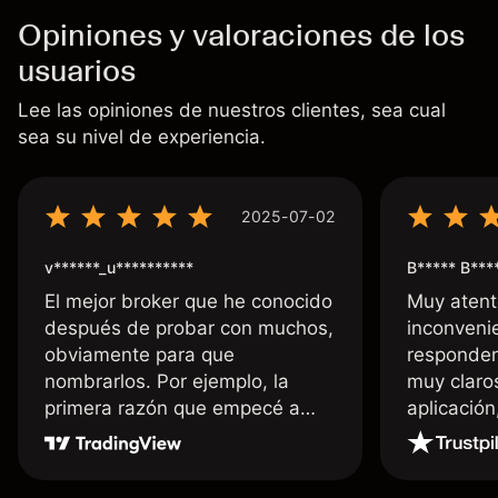
Opiniones y valoraciones de los
usuarios
Lee las opiniones de nuestros clientes, sea cual
sea su nivel de experiencia.
2025-07-02
v******_u**********
B***** B***
El mejor broker que he conocido
Muy atent
después de probar con muchos,
inconvenie
obviamente para que
responden
nombrarlos. Por ejemplo, la
muy claro
primera razón que empecé a
aplicació
usar Capital fue la llegada de mi
dinero de inmediato a mi cuenta
bancaria, a diferencia de las