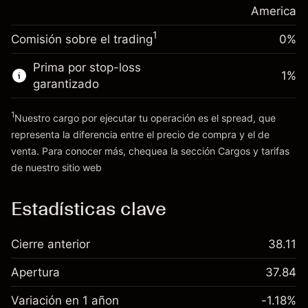
posición
America
Dinero del apalancamiento ~ $
$19,000.00
Tamaño de la operación con apalancamiento
1
Comisión sobre el trading
0%
~
$20,000.00
Ir a la plataforma
Dinero del apalancamiento ~ $
$19,000.00
Prima por stop-loss
1
%
garantizado
Ir a la plataforma
1
Nuestro cargo por ejecutar tu operación es el spread, que
representa la diferencia entre el precio de compra y el de
venta. Para conocer más, chequea la sección
Cargos y tarifas
Cargos
de nuestro sitio web
y tarifas
Estadísticas clave
Cierre anterior
38.11
Apertura
37.84
Variación en 1 añon
-1.18%