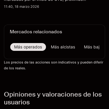
actualizaciones de productos y la incertidumbre
11:40, 18 marzo 2026
continua sobre las exportaciones del H200 a
China. El rendimiento pasado no es un indicador
fiable de resultados futuros.
Mercados relacionados
Más operados
Más alcistas
Más bajistas
Los precios de las acciones son indicativos y pueden diferir
de los reales.
Opiniones y valoraciones de los
usuarios