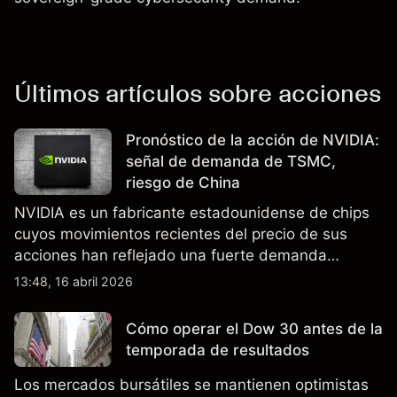
Últimos artículos sobre acciones
Pronóstico de la acción de NVIDIA:
señal de demanda de TSMC,
riesgo de China
NVIDIA es un fabricante estadounidense de chips
cuyos movimientos recientes del precio de sus
acciones han reflejado una fuerte demanda
relacionada con la IA, ingresos trimestrales récord
13:48, 16 abril 2026
y la continua incertidumbre en torno a los controles
de exportación de EE.UU. que afectan las ventas
Cómo operar el Dow 30 antes de la
en China.
temporada de resultados
Los mercados bursátiles se mantienen optimistas