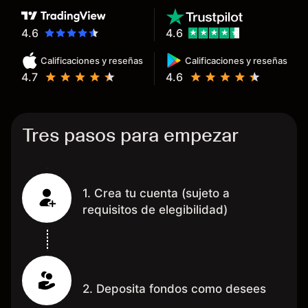
hecho de operar en un mercado
determinado, debido a los
4.6
4.6
spread y al volumen existente.
Calificaciones y reseñas
Calificaciones y reseñas
Mientras más activo seas, más
4.7
4.6
dinero te reembolsa. Muchas
grac
Tres pasos para empezar
1. Crea tu cuenta (sujeto a
requisitos de elegibilidad)
2. Deposita fondos como desees