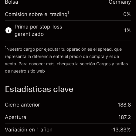
Bolsa
nocturno
Germany
Tamaño de la operación con apalancamiento
%
Cargos por el valor total de la
~
€20,000.00
(-€0.98)
1
Comisión sobre el trading
0%
posición
Dinero del apalancamiento ~ $
€19,000.00
Tamaño de la operación con apalancamiento
Prima por stop-loss
1
%
~
€20,000.00
garantizado
Ir a la plataforma
Dinero del apalancamiento ~ $
€19,000.00
1
Nuestro cargo por ejecutar tu operación es el spread, que
representa la diferencia entre el precio de compra y el de
Ir a la plataforma
venta. Para conocer más, chequea la sección
Cargos y tarifas
Cargos
de nuestro sitio web
y tarifas
Estadísticas clave
Cierre anterior
188.8
Apertura
187.2
Variación en 1 añon
-13.83%