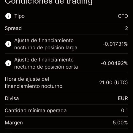
Condiciones de trading
Tipo
CFD
Spread
2
Este mercado financiero está disponible para
Ajuste de financiamiento
hacer trading con CFD.
-0.01731
%
nocturno de posición larga
Obtén más información sobre:
Ajuste de financiamiento
-0.00492
%
CFD
nocturno de posición corta
Hora de ajuste del
21:00
(UTC)
financiamiento nocturno
Divisa
EUR
Margen. Tu inversión
€1,000.00
Ajuste de financiamiento
Cantidad mínima operada
0.1
-0.017307
nocturno
Margen. Tu inversión
€1,000.00
%
Cargos por el valor total de la
Margen
5.00
%
(-€3.46)
Ajuste de financiamiento
posición
-0.004915