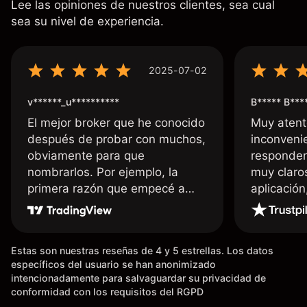
Lee las opiniones de nuestros clientes, sea cual
sea su nivel de experiencia.
2025-07-02
v******_u**********
B***** B***
El mejor broker que he conocido
Muy atent
después de probar con muchos,
inconvenie
obviamente para que
responden
nombrarlos. Por ejemplo, la
muy claro
primera razón que empecé a
aplicació
usar Capital fue la llegada de mi
dinero de inmediato a mi cuenta
bancaria, a diferencia de las
Estas son nuestras reseñas de 4 y 5 estrellas. Los datos
existentes en el mercado que
específicos del usuario se han anonimizado
tardan días o tienen mucha
intencionadamente para salvaguardar su privacidad de
burocracia; y la segunda razón,
conformidad con los requisitos del RGPD
que te devuelve dinero por el