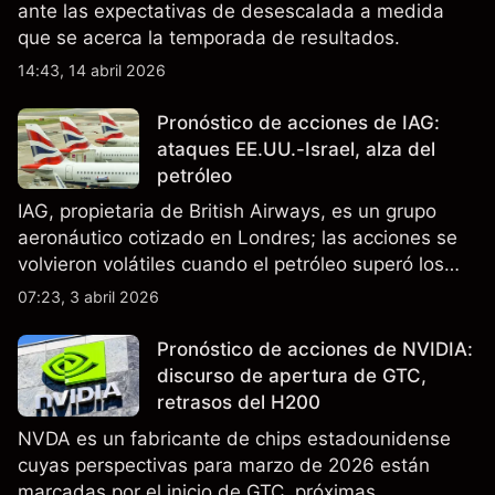
ante las expectativas de desescalada a medida
que se acerca la temporada de resultados.
14:43, 14 abril 2026
Pronóstico de acciones de IAG:
ataques EE.UU.-Israel, alza del
petróleo
IAG, propietaria de British Airways, es un grupo
aeronáutico cotizado en Londres; las acciones se
volvieron volátiles cuando el petróleo superó los
$105 y los cierres del espacio aéreo de Oriente
07:23, 3 abril 2026
Medio interrumpieron rutas. El rendimiento pasado
no es un indicador fiable de resultados futuros..
Pronóstico de acciones de NVIDIA:
discurso de apertura de GTC,
retrasos del H200
NVDA es un fabricante de chips estadounidense
cuyas perspectivas para marzo de 2026 están
marcadas por el inicio de GTC, próximas