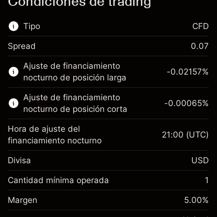
Condiciones de trading
Tipo
CFD
Spread
0.07
Este mercado financiero está disponible para
Ajuste de financiamiento
hacer trading con CFD.
-0.02157
%
nocturno de posición larga
Obtén más información sobre:
Ajuste de financiamiento
-0.00065
%
CFD
nocturno de posición corta
Hora de ajuste del
21:00
(UTC)
financiamiento nocturno
Divisa
USD
Margen. Tu inversión
$1,000.00
Ajuste de financiamiento
Cantidad mínima operada
1
-0.021568
nocturno
Margen. Tu inversión
$1,000.00
%
Cargos por el valor total de la
Margen
5.00
%
(-$4.31)
Ajuste de financiamiento
posición
-0.000654