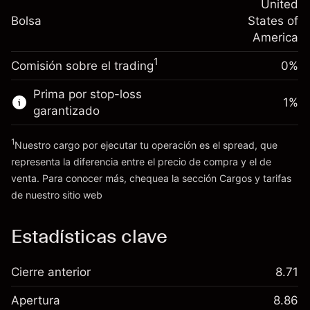
nocturno
United
Tamaño de la operación con apalancamiento
%
Cargos por el valor total de la
Bolsa
States of
~
$20,000.00
(-$0.13)
posición
America
Dinero del apalancamiento ~ $
$19,000.00
Tamaño de la operación con apalancamiento
1
Comisión sobre el trading
0%
~
$20,000.00
Ir a la plataforma
Dinero del apalancamiento ~ $
$19,000.00
Prima por stop-loss
1
%
garantizado
Ir a la plataforma
1
Nuestro cargo por ejecutar tu operación es el spread, que
representa la diferencia entre el precio de compra y el de
venta. Para conocer más, chequea la sección
Cargos y tarifas
Cargos
de nuestro sitio web
y tarifas
Estadísticas clave
Cierre anterior
8.71
Apertura
8.86