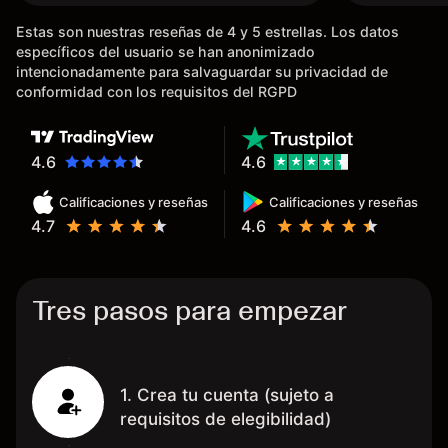
bancaria, a diferencia de las
Estas son nuestras reseñas de 4 y 5 estrellas. Los datos
existentes en el mercado que
específicos del usuario se han anonimizado
tardan días o tienen mucha
intencionadamente para salvaguardar su privacidad de
burocracia; y la segunda razón,
conformidad con los requisitos del RGPD
que te devuelve dinero por el
hecho de operar en un mercado
determinado, debido a los
4.6
4.6
spread y al volumen existente.
Calificaciones y reseñas
Calificaciones y reseñas
Mientras más activo seas, más
4.7
4.6
dinero te reembolsa. Muchas
grac
Tres pasos para empezar
1. Crea tu cuenta (sujeto a
requisitos de elegibilidad)