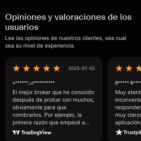
Opiniones y valoraciones de los
usuarios
Lee las opiniones de nuestros clientes, sea cual
sea su nivel de experiencia.
2025-07-02
v******_u**********
B***** B***
El mejor broker que he conocido
Muy atent
después de probar con muchos,
inconvenie
obviamente para que
responden
nombrarlos. Por ejemplo, la
muy claro
primera razón que empecé a
aplicació
usar Capital fue la llegada de mi
dinero de inmediato a mi cuenta