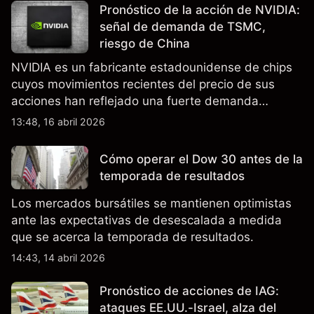
Pronóstico de la acción de NVIDIA:
señal de demanda de TSMC,
riesgo de China
NVIDIA es un fabricante estadounidense de chips
cuyos movimientos recientes del precio de sus
acciones han reflejado una fuerte demanda
relacionada con la IA, ingresos trimestrales récord
13:48, 16 abril 2026
y la continua incertidumbre en torno a los controles
de exportación de EE.UU. que afectan las ventas
Cómo operar el Dow 30 antes de la
en China.
temporada de resultados
Los mercados bursátiles se mantienen optimistas
ante las expectativas de desescalada a medida
que se acerca la temporada de resultados.
14:43, 14 abril 2026
Pronóstico de acciones de IAG:
ataques EE.UU.-Israel, alza del