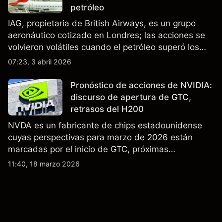
petróleo
IAG, propietaria de British Airways, es un grupo
aeronáutico cotizado en Londres; las acciones se
volvieron volátiles cuando el petróleo superó los
$105 y los cierres del espacio aéreo de Oriente
07:23, 3 abril 2026
Medio interrumpieron rutas. El rendimiento pasado
no es un indicador fiable de resultados futuros..
Pronóstico de acciones de NVIDIA:
discurso de apertura de GTC,
retrasos del H200
NVDA es un fabricante de chips estadounidense
cuyas perspectivas para marzo de 2026 están
marcadas por el inicio de GTC, próximas
actualizaciones de productos y la incertidumbre
11:40, 18 marzo 2026
continua sobre las exportaciones del H200 a
China. El rendimiento pasado no es un indicador
fiable de resultados futuros.