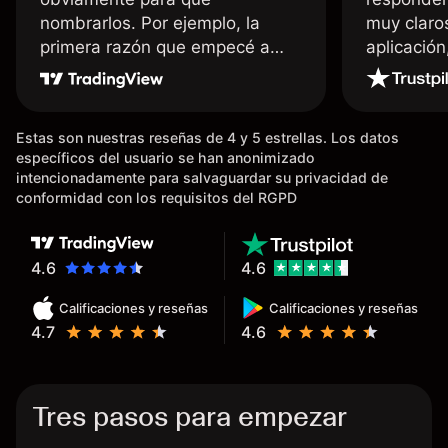
nombrarlos. Por ejemplo, la
muy claro
primera razón que empecé a
aplicació
usar Capital fue la llegada de mi
dinero de inmediato a mi cuenta
bancaria, a diferencia de las
Estas son nuestras reseñas de 4 y 5 estrellas. Los datos
existentes en el mercado que
específicos del usuario se han anonimizado
tardan días o tienen mucha
intencionadamente para salvaguardar su privacidad de
burocracia; y la segunda razón,
conformidad con los requisitos del RGPD
que te devuelve dinero por el
hecho de operar en un mercado
determinado, debido a los
4.6
4.6
spread y al volumen existente.
Calificaciones y reseñas
Calificaciones y reseñas
Mientras más activo seas, más
4.7
4.6
dinero te reembolsa. Muchas
grac
Tres pasos para empezar