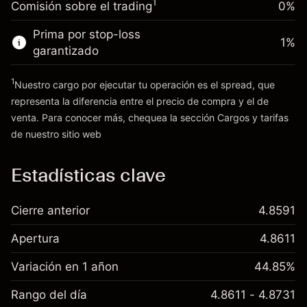
1
Comisión sobre el trading
0%
posición
Dinero del apalancamiento ~ $
£19,000.00
Tamaño de la operación con apalancamiento
Prima por stop-loss
1
%
~
£20,000.00
garantizado
Ir a la plataforma
Dinero del apalancamiento ~ $
£19,000.00
1
Nuestro cargo por ejecutar tu operación es el spread, que
representa la diferencia entre el precio de compra y el de
Ir a la plataforma
venta. Para conocer más, chequea la sección
Cargos y tarifas
Cargos
de nuestro sitio web
y tarifas
Estadísticas clave
Cierre anterior
4.8591
Apertura
4.8611
Variación en 1 añon
44.85%
Rango del día
4.8611 - 4.8731