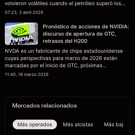
volvieron volátiles cuando el petróleo superó los
$105 y los cierres del espacio aéreo de Oriente
07:23, 3 abril 2026
Medio interrumpieron rutas. El rendimiento pasado
no es un indicador fiable de resultados futuros..
Pronóstico de acciones de NVIDIA:
discurso de apertura de GTC,
retrasos del H200
NVDA es un fabricante de chips estadounidense
cuyas perspectivas para marzo de 2026 están
marcadas por el inicio de GTC, próximas
actualizaciones de productos y la incertidumbre
11:40, 18 marzo 2026
continua sobre las exportaciones del H200 a
China. El rendimiento pasado no es un indicador
fiable de resultados futuros.
Mercados relacionados
Más operados
Más alcistas
Más bajistas