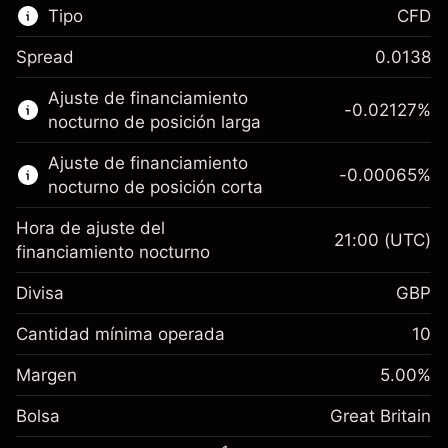
Tipo
CFD
Spread
0.0138
Este mercado financiero está disponible para
Ajuste de financiamiento
hacer trading con CFD.
-0.02127
%
nocturno de posición larga
Obtén más información sobre:
Ajuste de financiamiento
-0.00065
%
CFD
nocturno de posición corta
Hora de ajuste del
21:00
(UTC)
financiamiento nocturno
Divisa
GBP
Margen. Tu inversión
£1,000.00
Ajuste de financiamiento
Cantidad mínima operada
10
-0.021272
nocturno
Margen. Tu inversión
£1,000.00
%
Cargos por el valor total de la
Margen
5.00
%
(-£4.25)
Ajuste de financiamiento
posición
-0.000646
Bolsa
nocturno
Great Britain
Tamaño de la operación con apalancamiento
%
Cargos por el valor total de la
~
£20,000.00
(-£0.13)