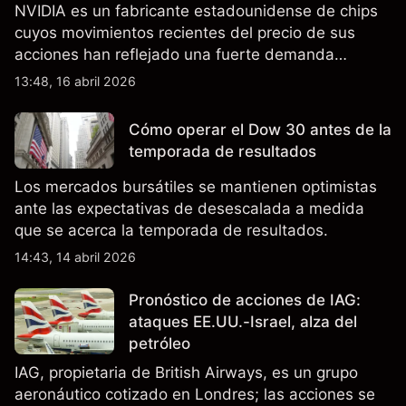
NVIDIA es un fabricante estadounidense de chips
cuyos movimientos recientes del precio de sus
acciones han reflejado una fuerte demanda
relacionada con la IA, ingresos trimestrales récord
13:48, 16 abril 2026
y la continua incertidumbre en torno a los controles
de exportación de EE.UU. que afectan las ventas
Cómo operar el Dow 30 antes de la
en China.
temporada de resultados
Los mercados bursátiles se mantienen optimistas
ante las expectativas de desescalada a medida
que se acerca la temporada de resultados.
14:43, 14 abril 2026
Pronóstico de acciones de IAG:
ataques EE.UU.-Israel, alza del
petróleo
IAG, propietaria de British Airways, es un grupo
aeronáutico cotizado en Londres; las acciones se