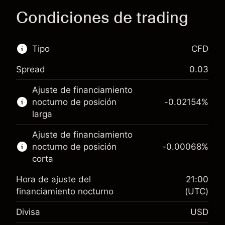
Condiciones de trading
Tipo
CFD
Spread
0.03
Este mercado financiero está disponible para
Ajuste de financiamiento
hacer trading con CFD.
nocturno de posición
-0.02154
%
Obtén más información sobre:
larga
CFD
Ajuste de financiamiento
nocturno de posición
-0.00068
%
corta
Hora de ajuste del
21:00
financiamiento nocturno
(UTC)
Margen. Tu inversión
$1,000.00
Divisa
USD
Ajuste de financiamiento
-0.02154