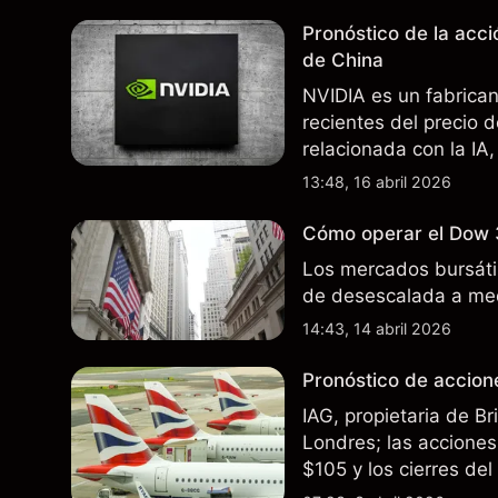
Pronóstico de la acc
de China
NVIDIA es un fabrica
recientes del precio 
relacionada con la IA,
incertidumbre en torn
13:48, 16 abril 2026
afectan las ventas en
Cómo operar el Dow 
Los mercados bursátil
de desescalada a med
14:43, 14 abril 2026
Pronóstico de accione
IAG, propietaria de B
Londres; las acciones 
$105 y los cierres de
rutas. El rendimiento