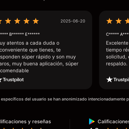
2025-06-20
**** B****** E******
C***** A***
uy atentos a cada duda o
Excelente
nconveniente que tienes, te
tiempo ré
esponden súper rápido y son muy
solicitud,
laros, muy buena aplicación, súper
respaldo
ecomendable
os específicos del usuario se han anonimizado intencionadamente 
lificaciones y reseñas
Calificacione