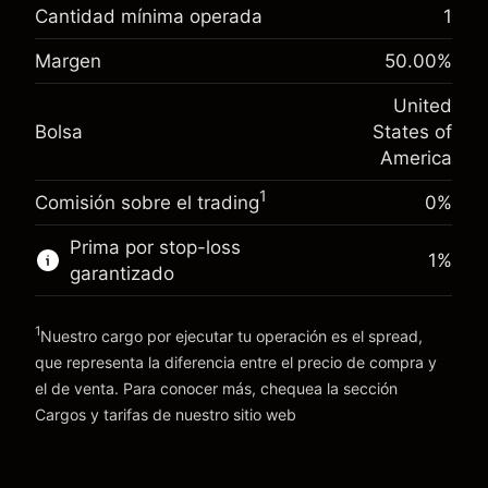
nocturno
Cantidad mínima operada
1
%
Cargos por el valor total de la
Margen. Tu inversión
$1,000.00
(-$0.43)
posición
Margen
50.00
%
Ajuste de financiamiento
Tamaño de la operación con apalancamiento
-0.000682
United
nocturno
~
$2,000.00
%
Bolsa
States of
Cargos por el valor total de la
Dinero del apalancamiento ~ $
$1,000.00
(-$0.01)
posición
America
Tamaño de la operación con apalancamiento
1
Comisión sobre el trading
0%
Ir a la plataforma
~
$2,000.00
Dinero del apalancamiento ~ $
$1,000.00
Prima por stop-loss
1
%
garantizado
Ir a la plataforma
1
Nuestro cargo por ejecutar tu operación es el spread,
que representa la diferencia entre el precio de compra y
el de venta. Para conocer más, chequea la sección
Cargos y tarifas
Cargos y tarifas
de nuestro sitio web