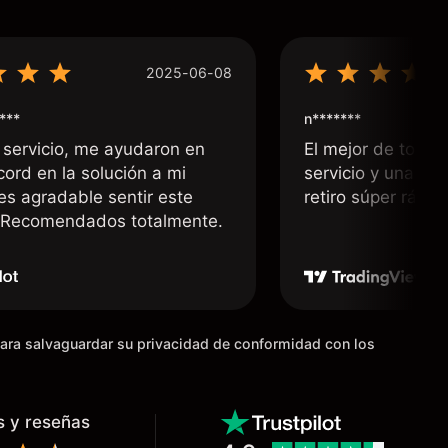
2025-06-08
***
n*******
 servicio, me ayudaron en
El mejor de todos
cord en la solución a mi
servicio y una rá
 es agradable sentir este
retiro súper rápid
. Recomendados totalmente.
para salvaguardar su privacidad de conformidad con los
s y reseñas