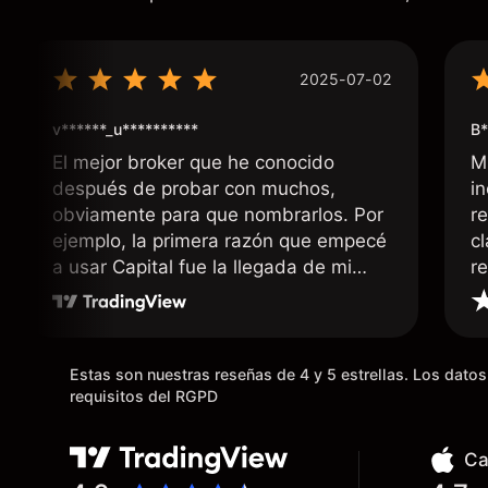
2025-07-02
v******_u**********
B*
El mejor broker que he conocido
M
después de probar con muchos,
i
obviamente para que nombrarlos. Por
r
ejemplo, la primera razón que empecé
c
a usar Capital fue la llegada de mi
r
dinero de inmediato a mi cuenta
bancaria, a diferencia de las
existentes en el mercado que tardan
días o tienen mucha burocracia; y la
Estas son nuestras reseñas de 4 y 5 estrellas. Los dat
segunda razón, que te devuelve
requisitos del RGPD
dinero por el hecho de operar en un
mercado determinado, debido a los
Ca
spread y al volumen existente.