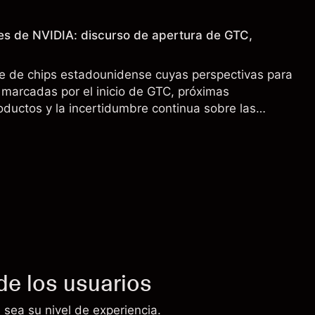
es de NVIDIA: discurso de apertura de GTC,
e de chips estadounidense cuyas perspectivas para
marcadas por el inicio de GTC, próximas
oductos y la incertidumbre continua sobre las
00 a China. El rendimiento pasado no es un
sultados futuros.
de los usuarios
 sea su nivel de experiencia.