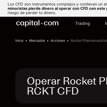
Los CFD son instrumentos complejos y conllevan un al
minoristas pierde dinero al operar con CFD con este
riesgo de perder tu dinero.
Trading
Inicio
Mercados
Acciones
Rocket Pharmaceutical
Operar Rocket Ph
RCKT CFD