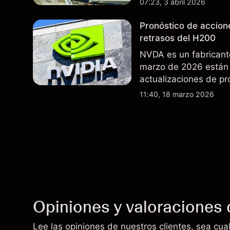
07:23, 3 abril 2026
futuros..
Pronóstico de accion
retrasos del H200
NVDA es un fabricant
marzo de 2026 están 
actualizaciones de pr
exportaciones del H2
11:40, 18 marzo 2026
indicador fiable de re
Opiniones y valoraciones 
Lee las opiniones de nuestros clientes, sea cual