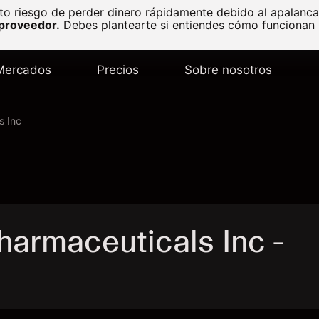
to riesgo de perder dinero rápidamente debido al apalanc
 proveedor.
Debes plantearte si entiendes cómo funcionan l
Mercados
Precios
Sobre nosotros
s Inc
armaceuticals Inc -