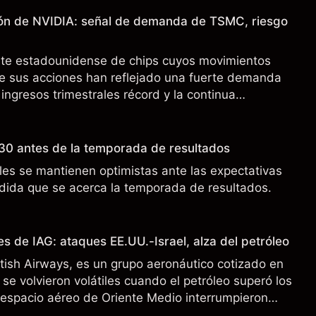
ión de NVIDIA: señal de demanda de TSMC, riesgo
nte estadounidense de chips cuyos movimientos
de sus acciones han reflejado una fuerte demanda
 ingresos trimestrales récord y la continua
o a los controles de exportación de EE.UU. que
 China.
30 antes de la temporada de resultados
es se mantienen optimistas ante las expectativas
ida que se acerca la temporada de resultados.
s de IAG: ataques EE.UU.-Israel, alza del petróleo
ritish Airways, es un grupo aeronáutico cotizado en
se volvieron volátiles cuando el petróleo superó los
l espacio aéreo de Oriente Medio interrumpieron
 pasado no es un indicador fiable de resultados