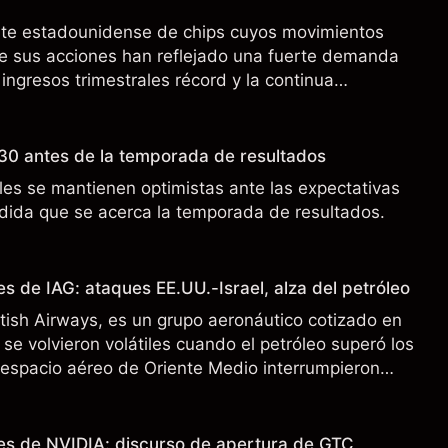
nte estadounidense de chips cuyos movimientos
de sus acciones han reflejado una fuerte demanda
 ingresos trimestrales récord y la continua
o a los controles de exportación de EE.UU. que
 China.
30 antes de la temporada de resultados
es se mantienen optimistas ante las expectativas
ida que se acerca la temporada de resultados.
s de IAG: ataques EE.UU.-Israel, alza del petróleo
ritish Airways, es un grupo aeronáutico cotizado en
se volvieron volátiles cuando el petróleo superó los
l espacio aéreo de Oriente Medio interrumpieron
 pasado no es un indicador fiable de resultados
es de NVIDIA: discurso de apertura de GTC,