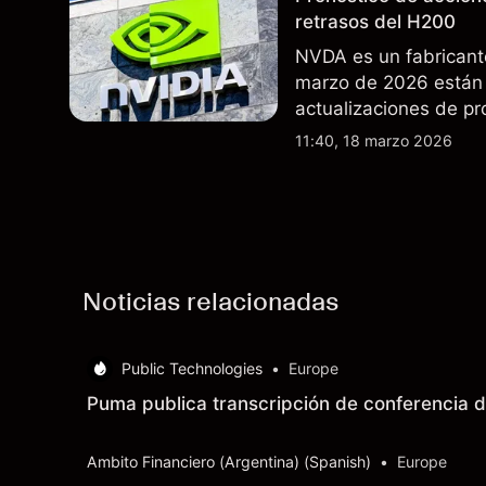
retrasos del H200
NVDA es un fabricant
marzo de 2026 están 
actualizaciones de pr
exportaciones del H2
11:40, 18 marzo 2026
indicador fiable de re
Noticias relacionadas
Public Technologies
•
Europe
Puma publica transcripción de conferencia d
Ambito Financiero (Argentina) (Spanish)
•
Europe