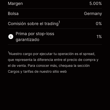
Margen. Tu inversión
€1,000.00
(-€3.46)
posición
Margen
5.00
%
Ajuste de financiamiento
Tamaño de la operación con apalancamiento
-0.004915
Bolsa
Germany
nocturno
~
€20,000.00
%
Cargos por el valor total de la
Dinero del apalancamiento ~ $
€19,000.00
1
(-€0.98)
Comisión sobre el trading
0%
posición
Tamaño de la operación con apalancamiento
Prima por stop-loss
1
%
Ir a la plataforma
~
€20,000.00
garantizado
Dinero del apalancamiento ~ $
€19,000.00
1
Nuestro cargo por ejecutar tu operación es el spread,
Ir a la plataforma
que representa la diferencia entre el precio de compra y
el de venta. Para conocer más, chequea la sección
Cargos y tarifas
Cargos y tarifas
de nuestro sitio web