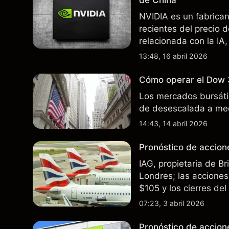
de China
NVIDIA es un fabrica
recientes del precio 
relacionada con la IA,
incertidumbre en torn
13:48, 16 abril 2026
afectan las ventas en
Cómo operar el Dow 
Los mercados bursátil
de desescalada a med
14:43, 14 abril 2026
Pronóstico de accione
IAG, propietaria de B
Londres; las acciones 
$105 y los cierres de
rutas. El rendimiento
07:23, 3 abril 2026
futuros..
Pronóstico de accion