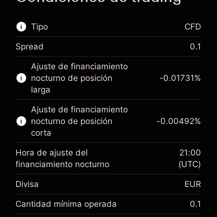
Tipo
CFD
Spread
0.1
Este mercado financiero está disponible para
Ajuste de financiamiento
hacer trading con CFD.
nocturno de posición
-0.01731
%
Obtén más información sobre:
larga
CFD
Ajuste de financiamiento
nocturno de posición
-0.00492
%
corta
Hora de ajuste del
21:00
financiamiento nocturno
(UTC)
Margen. Tu inversión
€1,000.00
Divisa
EUR
Ajuste de financiamiento
-0.017307
nocturno
Cantidad mínima operada
0.1
%
Cargos por el valor total de la