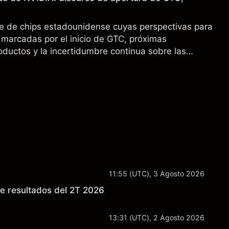
e de chips estadounidense cuyas perspectivas para
marcadas por el inicio de GTC, próximas
oductos y la incertidumbre continua sobre las
00 a China. El rendimiento pasado no es un
sultados futuros.
11:55 (UTC), 3 Agosto 2026
e resultados del 2T 2026
13:31 (UTC), 2 Agosto 2026