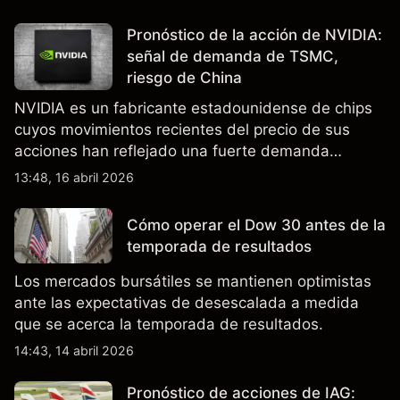
Pronóstico de la acción de NVIDIA:
señal de demanda de TSMC,
riesgo de China
NVIDIA es un fabricante estadounidense de chips
cuyos movimientos recientes del precio de sus
acciones han reflejado una fuerte demanda
relacionada con la IA, ingresos trimestrales récord
13:48, 16 abril 2026
y la continua incertidumbre en torno a los controles
de exportación de EE.UU. que afectan las ventas
Cómo operar el Dow 30 antes de la
en China.
temporada de resultados
Los mercados bursátiles se mantienen optimistas
ante las expectativas de desescalada a medida
que se acerca la temporada de resultados.
14:43, 14 abril 2026
Pronóstico de acciones de IAG: