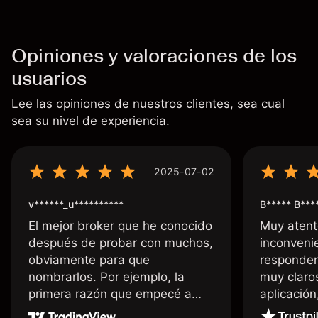
Opiniones y valoraciones de los
usuarios
Lee las opiniones de nuestros clientes, sea cual
sea su nivel de experiencia.
2025-07-02
v******_u**********
B***** B***
El mejor broker que he conocido
Muy atent
después de probar con muchos,
inconvenie
obviamente para que
responden
nombrarlos. Por ejemplo, la
muy claro
primera razón que empecé a
aplicació
usar Capital fue la llegada de mi