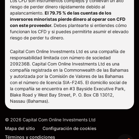
Los CFD son instrumentos complejos y conllevan un alto
riesgo de perder dinero rápidamente debido al
apalancamiento.
El 79.75 % de las cuentas de los
inversores minoristas pierde dinero al operar con CFD
con este proveedor.
Debes plantearte si entiendes cómo
funcionan los CFD y si puedes permitirte asumir el elevado
riesgo de perder tu dinero.
Capital Com Online Investments Ltd es una compañía de
responsabilidad limitada con número de sociedad
209236B. Capital Com Online Investments Ltd es una
compañía registrada en la Commonwealth de las Bahamas
y autorizada por la Comisión de Valores de las Bahamas
con el número de licencia SIA-F245. El domicilio social de
la compañía se encuentra en #3 Bayside Executive Park,
Blake Road y West Bay Street, P. O. Box CB 13012,
Nassau (Bahamas).
©
2026
Capital Com Online Investments Ltd
Mapa del sitio
Configuración de cookies
Términos y condiciones