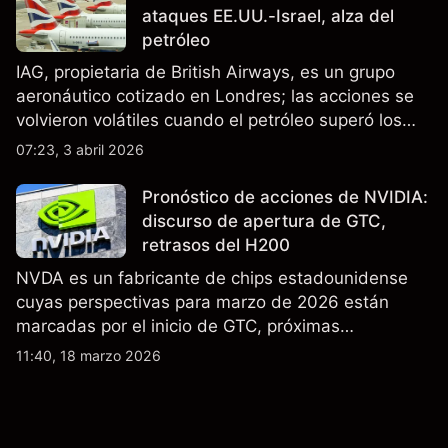
ataques EE.UU.-Israel, alza del
petróleo
IAG, propietaria de British Airways, es un grupo
aeronáutico cotizado en Londres; las acciones se
volvieron volátiles cuando el petróleo superó los
$105 y los cierres del espacio aéreo de Oriente
07:23, 3 abril 2026
Medio interrumpieron rutas. El rendimiento pasado
no es un indicador fiable de resultados futuros..
Pronóstico de acciones de NVIDIA:
discurso de apertura de GTC,
retrasos del H200
NVDA es un fabricante de chips estadounidense
cuyas perspectivas para marzo de 2026 están
marcadas por el inicio de GTC, próximas
actualizaciones de productos y la incertidumbre
11:40, 18 marzo 2026
continua sobre las exportaciones del H200 a
China. El rendimiento pasado no es un indicador
fiable de resultados futuros.