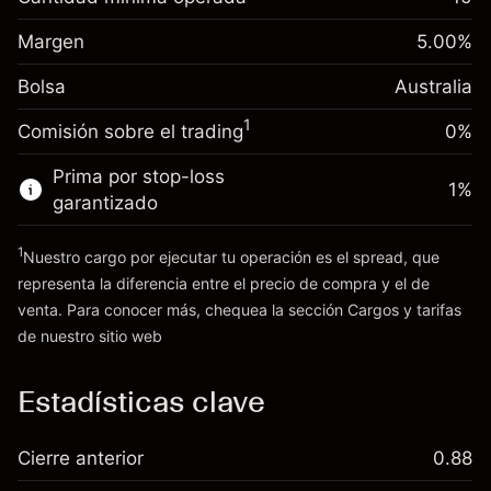
-0.022801
financiamiento nocturno
Margen. Tu inversión
A$1,000.00
%
Cargos por el valor total de la
Margen
5.00
%
(-A$4.56)
Ajuste de
posición
0.000884
Bolsa
financiamiento nocturno
Australia
Tamaño de la operación con apalancamiento
%
Cargos por el valor total de la
~
A$20,000.00
(A$0.18)
1
Comisión sobre el trading
0%
posición
Dinero del apalancamiento ~ $
A$19,000.00
Tamaño de la operación con apalancamiento
Prima por stop-loss
1
%
~
A$20,000.00
garantizado
Ir a la plataforma
Dinero del apalancamiento ~ $
A$19,000.00
1
Nuestro cargo por ejecutar tu operación es el spread, que
representa la diferencia entre el precio de compra y el de
Ir a la plataforma
venta. Para conocer más, chequea la sección
Cargos y tarifas
Cargos
de nuestro sitio web
y tarifas
Estadísticas clave
Cierre anterior
0.88