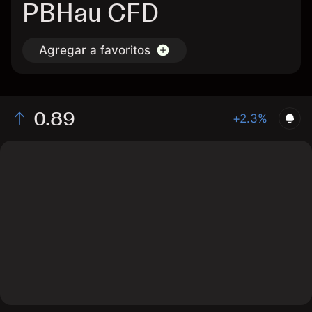
PBHau CFD
Agregar a favoritos
0.89
+2.3%
The chart shows the PBHau stock price data over the
last 1 day, with a current price of 0.89, a high of 0.88,
and a low of 0.86.