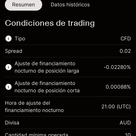
Resumen
Datos históricos
Condiciones de trading
Tipo
CFD
Spread
0.02
Este mercado financiero está disponible para
Ajuste de financiamiento
hacer trading con CFD.
-0.02280
%
nocturno de posición larga
Obtén más información sobre:
Ajuste de financiamiento
0.00088
%
CFD
nocturno de posición corta
Hora de ajuste del
21:00
(UTC)
financiamiento nocturno
Divisa
AUD
Margen. Tu inversión
A$1,000.00
Ajuste de
Cantidad mínima operada
10