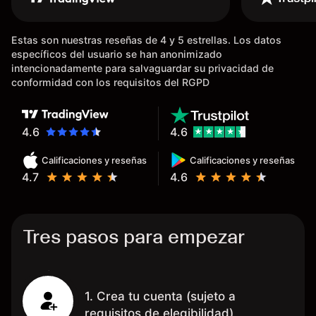
dinero de inmediato a mi cuenta
bancaria, a diferencia de las
Estas son nuestras reseñas de 4 y 5 estrellas. Los datos
existentes en el mercado que
específicos del usuario se han anonimizado
tardan días o tienen mucha
intencionadamente para salvaguardar su privacidad de
burocracia; y la segunda razón,
conformidad con los requisitos del RGPD
que te devuelve dinero por el
hecho de operar en un mercado
determinado, debido a los
4.6
4.6
spread y al volumen existente.
Calificaciones y reseñas
Calificaciones y reseñas
Mientras más activo seas, más
4.7
4.6
dinero te reembolsa. Muchas
grac
Tres pasos para empezar
1. Crea tu cuenta (sujeto a
requisitos de elegibilidad)