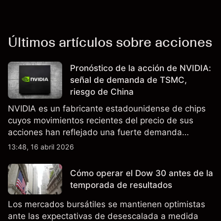
Últimos artículos sobre acciones
Pronóstico de la acción de NVIDIA:
señal de demanda de TSMC,
riesgo de China
NVIDIA es un fabricante estadounidense de chips
cuyos movimientos recientes del precio de sus
acciones han reflejado una fuerte demanda
relacionada con la IA, ingresos trimestrales récord
13:48, 16 abril 2026
y la continua incertidumbre en torno a los controles
de exportación de EE.UU. que afectan las ventas
Cómo operar el Dow 30 antes de la
en China.
temporada de resultados
Los mercados bursátiles se mantienen optimistas
ante las expectativas de desescalada a medida