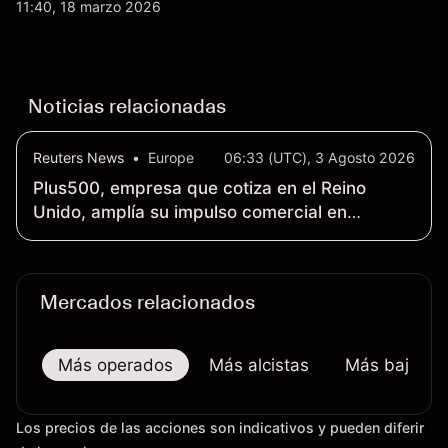
actualizaciones de productos y la incertidumbre
11:40, 18 marzo 2026
continua sobre las exportaciones del H200 a
China. El rendimiento pasado no es un indicador
fiable de resultados futuros.
Noticias relacionadas
Reuters News
•
Europe
06:33 (UTC), 3 Agosto 2026
Plus500, empresa que cotiza en el Reino
Unido, amplía su impulso comercial en
Estados Unidos con futuros sobre acciones
individuales
Mercados relacionados
Más operados
Más alcistas
Más bajistas
Los precios de las acciones son indicativos y pueden diferir