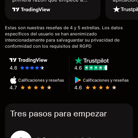
usar Capital fue la llegada de mi
dinero de inmediato a mi cuenta
bancaria, a diferencia de las
Estas son nuestras reseñas de 4 y 5 estrellas. Los datos
existentes en el mercado que
específicos del usuario se han anonimizado
tardan días o tienen mucha
intencionadamente para salvaguardar su privacidad de
burocracia; y la segunda razón,
conformidad con los requisitos del RGPD
que te devuelve dinero por el
hecho de operar en un mercado
determinado, debido a los
4.6
4.6
spread y al volumen existente.
Calificaciones y reseñas
Calificaciones y reseñas
Mientras más activo seas, más
4.7
4.6
dinero te reembolsa. Muchas
grac
Tres pasos para empezar