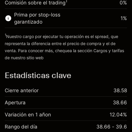
1
Comisión sobre el trading
0%
posición
Dinero del apalancamiento ~ $
£19,000.00
Tamaño de la operación con apalancamiento
Prima por stop-loss
1
%
~
£20,000.00
garantizado
Ir a la plataforma
Dinero del apalancamiento ~ $
£19,000.00
1
Nuestro cargo por ejecutar tu operación es el spread, que
representa la diferencia entre el precio de compra y el de
Ir a la plataforma
venta. Para conocer más, chequea la sección
Cargos y tarifas
Cargos
de nuestro sitio web
y tarifas
Estadísticas clave
Cierre anterior
38.58
Apertura
38.66
Variación en 1 añon
12.04%
Rango del día
38.66 - 39.6