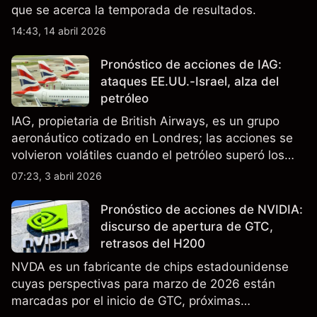
que se acerca la temporada de resultados.
14:43, 14 abril 2026
Pronóstico de acciones de IAG:
ataques EE.UU.-Israel, alza del
petróleo
IAG, propietaria de British Airways, es un grupo
aeronáutico cotizado en Londres; las acciones se
volvieron volátiles cuando el petróleo superó los
$105 y los cierres del espacio aéreo de Oriente
07:23, 3 abril 2026
Medio interrumpieron rutas. El rendimiento pasado
no es un indicador fiable de resultados futuros..
Pronóstico de acciones de NVIDIA:
discurso de apertura de GTC,
retrasos del H200
NVDA es un fabricante de chips estadounidense
cuyas perspectivas para marzo de 2026 están
marcadas por el inicio de GTC, próximas