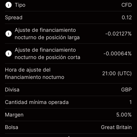
Tipo
CFD
Spread
0.12
Este mercado financiero está disponible para
Ajuste de financiamiento
hacer trading con CFD.
-0.02127
%
nocturno de posición larga
Obtén más información sobre:
Ajuste de financiamiento
-0.00064
%
CFD
nocturno de posición corta
Hora de ajuste del
21:00
(UTC)
financiamiento nocturno
Divisa
GBP
Margen. Tu inversión
£1,000.00
Ajuste de financiamiento
Cantidad mínima operada
1
-0.021273
nocturno
Margen. Tu inversión
£1,000.00
%
Cargos por el valor total de la
Margen
5.00
%
(-£4.26)
Ajuste de financiamiento
posición
-0.000645
Bolsa
nocturno
Great Britain
Tamaño de la operación con apalancamiento
%
Cargos por el valor total de la
~
£20,000.00
(-£0.13)