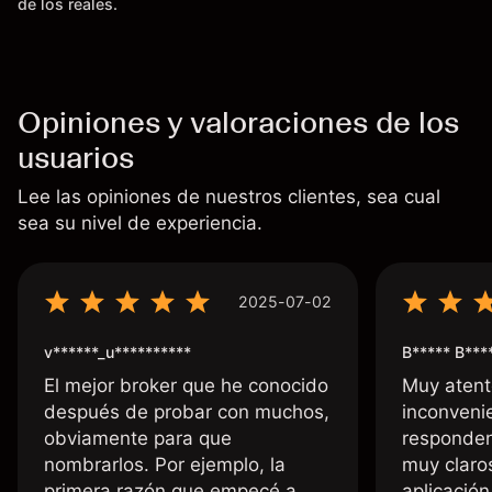
de los reales.
Opiniones y valoraciones de los
usuarios
Lee las opiniones de nuestros clientes, sea cual
sea su nivel de experiencia.
2025-07-02
v******_u**********
B***** B***
El mejor broker que he conocido
Muy atent
después de probar con muchos,
inconvenie
obviamente para que
responden
nombrarlos. Por ejemplo, la
muy claro
primera razón que empecé a
aplicació