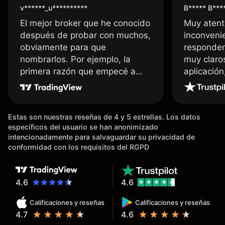
v******_u**********
B***** B***
El mejor broker que he conocido
Muy atent
después de probar con muchos,
inconvenie
obviamente para que
responden
nombrarlos. Por ejemplo, la
muy claro
primera razón que empecé a
aplicació
usar Capital fue la llegada de mi
dinero de inmediato a mi cuenta
bancaria, a diferencia de las
Estas son nuestras reseñas de 4 y 5 estrellas. Los datos
existentes en el mercado que
específicos del usuario se han anonimizado
tardan días o tienen mucha
intencionadamente para salvaguardar su privacidad de
burocracia; y la segunda razón,
conformidad con los requisitos del RGPD
que te devuelve dinero por el
hecho de operar en un mercado
determinado, debido a los
4.6
4.6
spread y al volumen existente.
Calificaciones y reseñas
Calificaciones y reseñas
Mientras más activo seas, más
4.7
4.6
dinero te reembolsa. Muchas