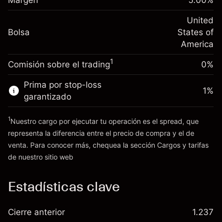
Margen
5.00
%
(-$4.31)
Ajuste de financiamiento
posición
-0.000682
nocturno
United
Tamaño de la operación con apalancamiento
%
Cargos por el valor total de la
Bolsa
States of
~
$20,000.00
(-$0.14)
posición
America
Dinero del apalancamiento ~ $
$19,000.00
Tamaño de la operación con apalancamiento
1
Comisión sobre el trading
0%
~
$20,000.00
Ir a la plataforma
Dinero del apalancamiento ~ $
$19,000.00
Prima por stop-loss
1
%
garantizado
Ir a la plataforma
1
Nuestro cargo por ejecutar tu operación es el spread, que
representa la diferencia entre el precio de compra y el de
venta. Para conocer más, chequea la sección
Cargos y tarifas
Cargos
de nuestro sitio web
y tarifas
Estadísticas clave
Cierre anterior
1.237