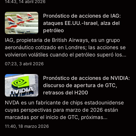
14:43, 14 abril 2026
Pronóstico de acciones de IAG:
ataques EE.UU.-Israel, alza del
petróleo
IAG, propietaria de British Airways, es un grupo
aeronáutico cotizado en Londres; las acciones se
volvieron volátiles cuando el petróleo superó los
$105 y los cierres del espacio aéreo de Oriente
07:23, 3 abril 2026
Medio interrumpieron rutas. El rendimiento pasado
no es un indicador fiable de resultados futuros..
Pronóstico de acciones de NVIDIA:
discurso de apertura de GTC,
retrasos del H200
NVDA es un fabricante de chips estadounidense
cuyas perspectivas para marzo de 2026 están
marcadas por el inicio de GTC, próximas
actualizaciones de productos y la incertidumbre
11:40, 18 marzo 2026
continua sobre las exportaciones del H200 a