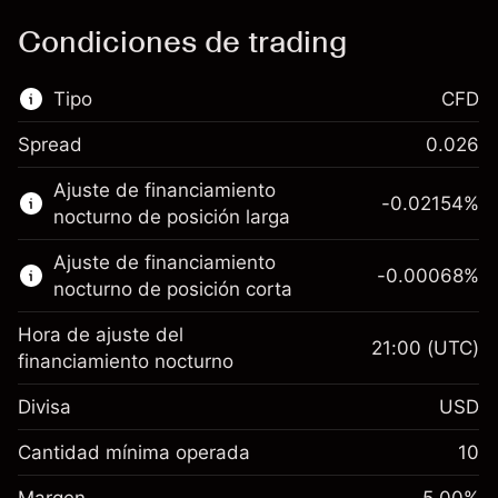
Condiciones de trading
Tipo
CFD
Spread
0.026
Este mercado financiero está disponible para
Ajuste de financiamiento
hacer trading con CFD.
-0.02154
%
nocturno de posición larga
Obtén más información sobre:
Ajuste de financiamiento
-0.00068
%
CFD
nocturno de posición corta
Hora de ajuste del
21:00
(UTC)
financiamiento nocturno
Divisa
USD
Margen. Tu inversión
$1,000.00
Ajuste de financiamiento
Cantidad mínima operada
10
-0.02154
nocturno
Margen. Tu inversión
$1,000.00
%
Cargos por el valor total de la