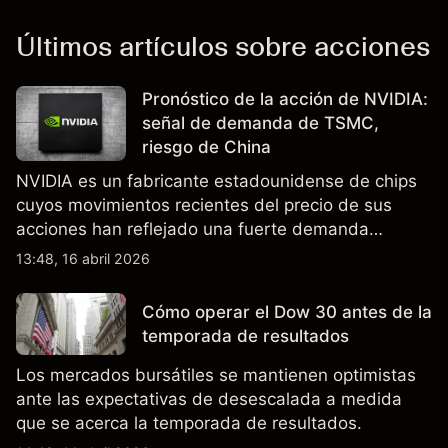
Últimos artículos sobre acciones
Pronóstico de la acción de NVIDIA:
señal de demanda de TSMC,
riesgo de China
NVIDIA es un fabricante estadounidense de chips
cuyos movimientos recientes del precio de sus
acciones han reflejado una fuerte demanda
relacionada con la IA, ingresos trimestrales récord
13:48, 16 abril 2026
y la continua incertidumbre en torno a los controles
de exportación de EE.UU. que afectan las ventas
Cómo operar el Dow 30 antes de la
en China.
temporada de resultados
Los mercados bursátiles se mantienen optimistas
ante las expectativas de desescalada a medida
que se acerca la temporada de resultados.