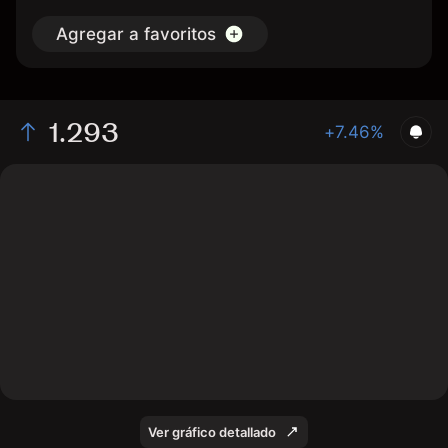
Agregar a favoritos
1.293
+7.46%
The chart shows the OCGN stock price data over the
last 1 day, with a current price of 1.293, a high of 1.277,
and a low of 1.257.
Ver gráfico detallado