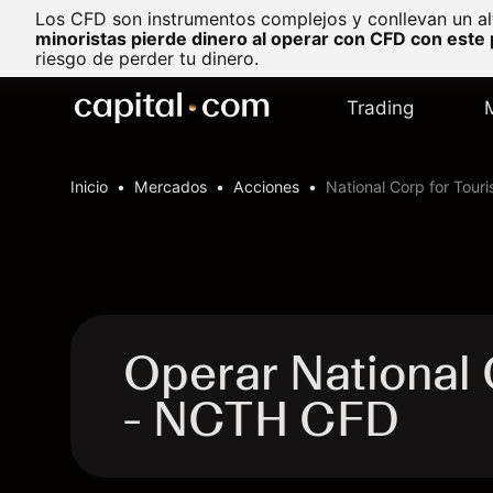
Los CFD son instrumentos complejos y conllevan un al
minoristas pierde dinero al operar con CFD con este
riesgo de perder tu dinero.
Trading
Inicio
Mercados
Acciones
National Corp for Tour
Operar National 
- NCTH CFD