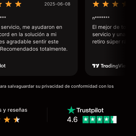
2025-06-08
***
n*******
 servicio, me ayudaron en
El mejor de todos
cord en la solución a mi
servicio y una rá
 es agradable sentir este
retiro súper rápid
. Recomendados totalmente.
para salvaguardar su privacidad de conformidad con los
s y reseñas
4.6