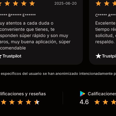
2025-06-20
**** B****** E******
C***** A***
uy atentos a cada duda o
Excelente
nconveniente que tienes, te
tiempo ré
esponden súper rápido y son muy
solicitud,
laros, muy buena aplicación, súper
respaldo
ecomendable
os específicos del usuario se han anonimizado intencionadamente 
lificaciones y reseñas
Calificacione
4.6