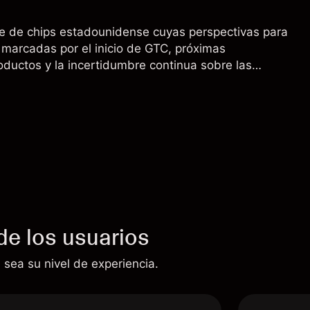
e de chips estadounidense cuyas perspectivas para
marcadas por el inicio de GTC, próximas
oductos y la incertidumbre continua sobre las
00 a China. El rendimiento pasado no es un
sultados futuros.
de los usuarios
 sea su nivel de experiencia.