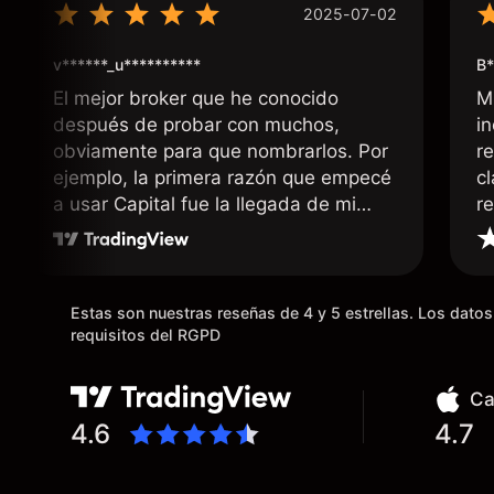
2025-07-02
v******_u**********
B*
El mejor broker que he conocido
M
después de probar con muchos,
i
obviamente para que nombrarlos. Por
r
ejemplo, la primera razón que empecé
c
a usar Capital fue la llegada de mi
r
dinero de inmediato a mi cuenta
bancaria, a diferencia de las
existentes en el mercado que tardan
días o tienen mucha burocracia; y la
Estas son nuestras reseñas de 4 y 5 estrellas. Los dat
segunda razón, que te devuelve
requisitos del RGPD
dinero por el hecho de operar en un
mercado determinado, debido a los
Ca
spread y al volumen existente.
4.6
4.7
Mientras más activo seas, más dinero
te reembolsa. Muchas grac