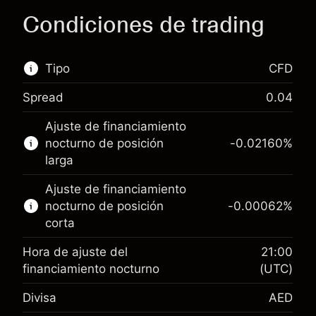
Condiciones de trading
Tipo
CFD
Spread
0.04
Este mercado financiero está disponible para
Ajuste de financiamiento
hacer trading con CFD.
nocturno de posición
-0.02160
%
Obtén más información sobre:
larga
CFD
Ajuste de financiamiento
nocturno de posición
-0.00062
%
corta
Hora de ajuste del
21:00
financiamiento nocturno
(UTC)
Margen. Tu inversión
AED 1,000.00
Divisa
AED
Ajuste de