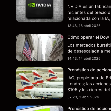
NVIDIA es un fabrica
recientes del precio 
relacionada con la IA,
incertidumbre en torn
13:48, 16 abril 2026
afectan las ventas en
Cómo operar el Dow 
Los mercados bursátil
de desescalada a med
14:43, 14 abril 2026
Pronóstico de accione
IAG, propietaria de B
Londres; las acciones 
$105 y los cierres de
rutas. El rendimiento
07:23, 3 abril 2026
futuros..
Pronóstico de accion