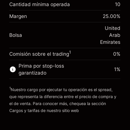
-0.021603
%
financiamiento nocturno
Cantidad mínima operada
10
(-AED 0.86)
Cargos por el valor total de la
Margen. Tu inversión
AED 1,000.00
posición
Margen
25.00
%
Ajuste de
Tamaño de la operación con apalancamiento
United
-0.000619
%
financiamiento nocturno
~
AED 4,000.00
Bolsa
Arab
(-AED 0.02)
Cargos por el valor total de la
Dinero del apalancamiento ~ $
AED 3,000.00
posición
Emirates
Tamaño de la operación con apalancamiento
1
Comisión sobre el trading
0%
Ir a la plataforma
~
AED 4,000.00
Dinero del apalancamiento ~ $
AED 3,000.00
Prima por stop-loss
1
%
garantizado
Ir a la plataforma
1
Nuestro cargo por ejecutar tu operación es el spread,
que representa la diferencia entre el precio de compra y
el de venta. Para conocer más, chequea la sección
Cargos y tarifas
Cargos y tarifas
de nuestro sitio web