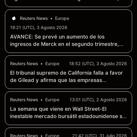
aunque el acuerdo lastrará los resultados
netos
Reuters News
•
Europe
19:21 (UTC), 3 Agosto 2026
AVANCE: Se prevé un aumento de los
ingresos de Merck en el segundo trimestre,
aunque el acuerdo lastrará los resultados
netos
Reuters News
•
Europe
18:52 (UTC), 3 Agosto 2026
El tribunal supremo de California falla a favor
de Gilead y afirma que las empresas
farmacéuticas no tienen la «obligación de
innovar»
Reuters News
•
Europe
13:01 (UTC), 2 Agosto 2026
La semana que viene en Wall Street-El
inestable mercado bursátil estadounidense se
enfrenta al informe sobre el empleo y a una
semana de importantes resultados
Reuters News
•
Europe
21:42 (UTC), 31 Julio 2026