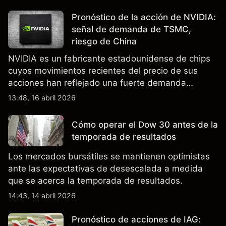
Pronóstico de la acción de NVIDIA:
señal de demanda de TSMC,
riesgo de China
NVIDIA es un fabricante estadounidense de chips
cuyos movimientos recientes del precio de sus
acciones han reflejado una fuerte demanda
relacionada con la IA, ingresos trimestrales récord
13:48, 16 abril 2026
y la continua incertidumbre en torno a los controles
de exportación de EE.UU. que afectan las ventas
Cómo operar el Dow 30 antes de la
en China.
temporada de resultados
Los mercados bursátiles se mantienen optimistas
ante las expectativas de desescalada a medida
que se acerca la temporada de resultados.
14:43, 14 abril 2026
Pronóstico de acciones de IAG: