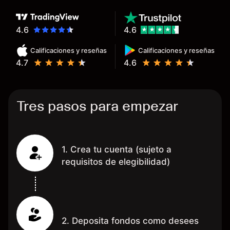
que te devuelve dinero por el
hecho de operar en un mercado
determinado, debido a los
4.6
4.6
spread y al volumen existente.
Calificaciones y reseñas
Calificaciones y reseñas
Mientras más activo seas, más
4.7
4.6
dinero te reembolsa. Muchas
grac
Tres pasos para empezar
1. Crea tu cuenta (sujeto a
requisitos de elegibilidad)
2. Deposita fondos como desees