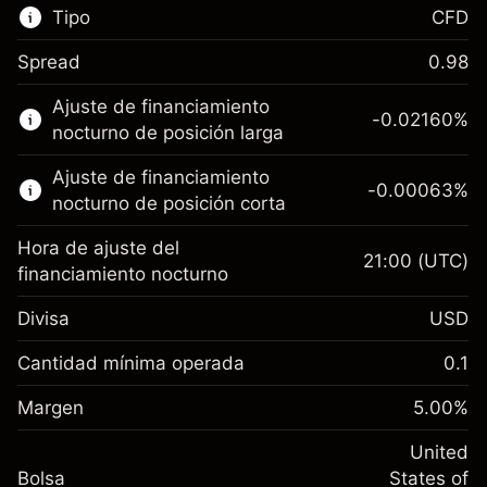
Tipo
CFD
Spread
0.98
Este mercado financiero está disponible para
Ajuste de financiamiento
hacer trading con CFD.
-0.02160
%
nocturno de posición larga
Obtén más información sobre:
Ajuste de financiamiento
-0.00063
%
CFD
nocturno de posición corta
Hora de ajuste del
21:00
(UTC)
financiamiento nocturno
Divisa
USD
Margen. Tu inversión
$1,000.00
Ajuste de financiamiento
Cantidad mínima operada
0.1
-0.021596
nocturno
Margen. Tu inversión
$1,000.00
%
Cargos por el valor total de la
Margen
5.00
%
(-$4.32)
Ajuste de financiamiento
posición
-0.000626
nocturno
United
Tamaño de la operación con apalancamiento
%
Cargos por el valor total de la
Bolsa
States of
~
$20,000.00
(-$0.13)