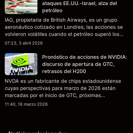
ataques EE.UU.-Israel, alza del
petróleo
IAG, propietaria de British Airways, es un grupo
aeronáutico cotizado en Londres; las acciones se
volvieron volátiles cuando el petróleo superó los
$105 y los cierres del espacio aéreo de Oriente
07:23, 3 abril 2026
Medio interrumpieron rutas. El rendimiento pasado
no es un indicador fiable de resultados futuros..
Pronóstico de acciones de NVIDIA:
discurso de apertura de GTC,
retrasos del H200
NVDA es un fabricante de chips estadounidense
cuyas perspectivas para marzo de 2026 están
marcadas por el inicio de GTC, próximas
actualizaciones de productos y la incertidumbre
11:40, 18 marzo 2026
continua sobre las exportaciones del H200 a
China. El rendimiento pasado no es un indicador
fiable de resultados futuros.