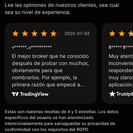
Lee las opiniones de nuestros clientes, sea cual
sea su nivel de experiencia.
2025-07-02
v******_u**********
B***** B***
El mejor broker que he conocido
Muy atent
después de probar con muchos,
inconvenie
obviamente para que
responden
nombrarlos. Por ejemplo, la
muy claro
primera razón que empecé a
aplicació
usar Capital fue la llegada de mi
dinero de inmediato a mi cuenta
bancaria, a diferencia de las
Estas son nuestras reseñas de 4 y 5 estrellas. Los datos
existentes en el mercado que
específicos del usuario se han anonimizado
tardan días o tienen mucha
intencionadamente para salvaguardar su privacidad de
burocracia; y la segunda razón,
conformidad con los requisitos del RGPD