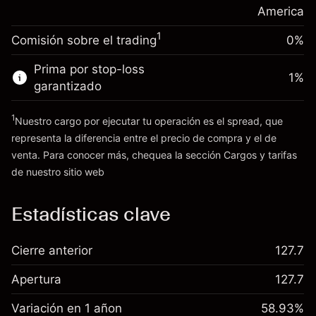
posición
America
Dinero del apalancamiento ~ $
$19,000.00
Tamaño de la operación con apalancamiento
1
Comisión sobre el trading
0%
~
$20,000.00
Ir a la plataforma
Dinero del apalancamiento ~ $
$19,000.00
Prima por stop-loss
1
%
garantizado
Ir a la plataforma
1
Nuestro cargo por ejecutar tu operación es el spread, que
representa la diferencia entre el precio de compra y el de
venta. Para conocer más, chequea la sección
Cargos y tarifas
Cargos
de nuestro sitio web
y tarifas
Estadísticas clave
Cierre anterior
127.7
Apertura
127.7
Variación en 1 añon
58.93%