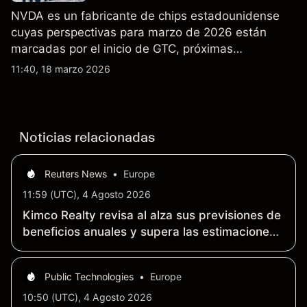
NVDA es un fabricante de chips estadounidense
cuyas perspectivas para marzo de 2026 están
marcadas por el inicio de GTC, próximas
actualizaciones de productos y la incertidumbre
11:40, 18 marzo 2026
continua sobre las exportaciones del H200 a
China. El rendimiento pasado no es un indicador
fiable de resultados futuros.
Noticias relacionadas
Reuters News
•
Europe
11:59 (UTC), 4 Agosto 2026
Kimco Realty revisa al alza sus previsiones de
beneficios anuales y supera las estimaciones
de ingresos trimestrales gracias a la fuerte
demanda de alquileres
Public Technologies
•
Europe
10:50 (UTC), 4 Agosto 2026