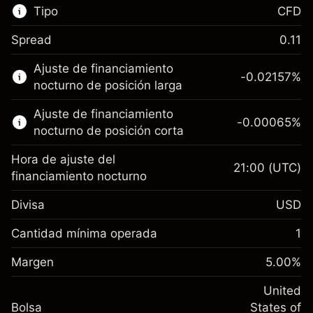
Tipo
CFD
Spread
0.11
Este mercado financiero está disponible para
Ajuste de financiamiento
hacer trading con CFD.
-0.02157
%
nocturno de posición larga
Obtén más información sobre:
Ajuste de financiamiento
-0.00065
%
CFD
nocturno de posición corta
Hora de ajuste del
21:00
(UTC)
financiamiento nocturno
Divisa
USD
Margen. Tu inversión
$1,000.00
Ajuste de financiamiento
Cantidad mínima operada
1
-0.021568
nocturno
Margen. Tu inversión
$1,000.00
%
Cargos por el valor total de la
Margen
5.00
%
(-$4.31)
Ajuste de financiamiento
posición
-0.000654
nocturno
United
Tamaño de la operación con apalancamiento
%
Cargos por el valor total de la
Bolsa
States of
~
$20,000.00
(-$0.13)