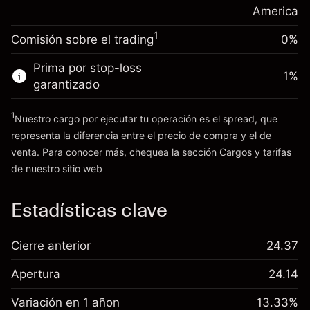
posición
America
Dinero del apalancamiento ~ $
$19,000.00
Tamaño de la operación con apalancamiento
1
Comisión sobre el trading
0%
~
$20,000.00
Ir a la plataforma
Dinero del apalancamiento ~ $
$19,000.00
Prima por stop-loss
1
%
garantizado
Ir a la plataforma
1
Nuestro cargo por ejecutar tu operación es el spread, que
representa la diferencia entre el precio de compra y el de
venta. Para conocer más, chequea la sección
Cargos y tarifas
Cargos
de nuestro sitio web
y tarifas
Estadísticas clave
Cierre anterior
24.37
Apertura
24.14
Variación en 1 añon
13.33%