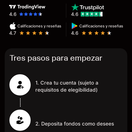
hecho de operar en un mercado
determinado, debido a los
4.6
4.6
spread y al volumen existente.
Calificaciones y reseñas
Calificaciones y reseñas
Mientras más activo seas, más
4.7
4.6
dinero te reembolsa. Muchas
grac
Tres pasos para empezar
1. Crea tu cuenta (sujeto a
requisitos de elegibilidad)
2. Deposita fondos como desees