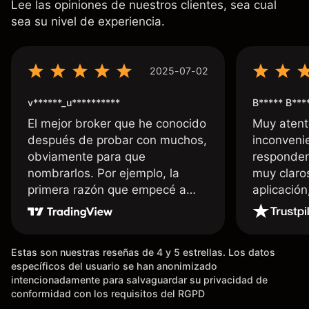
Lee las opiniones de nuestros clientes, sea cual
sea su nivel de experiencia.
2025-07-02
v******_u**********
B***** B***
El mejor broker que he conocido
Muy atent
después de probar con muchos,
inconvenie
obviamente para que
responden
nombrarlos. Por ejemplo, la
muy claro
primera razón que empecé a
aplicació
usar Capital fue la llegada de mi
dinero de inmediato a mi cuenta
bancaria, a diferencia de las
Estas son nuestras reseñas de 4 y 5 estrellas. Los datos
existentes en el mercado que
específicos del usuario se han anonimizado
tardan días o tienen mucha
intencionadamente para salvaguardar su privacidad de
burocracia; y la segunda razón,
conformidad con los requisitos del RGPD
que te devuelve dinero por el