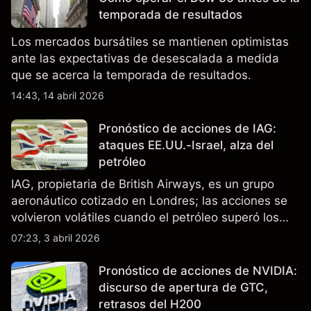
en China.
temporada de resultados
Los mercados bursátiles se mantienen optimistas
ante las expectativas de desescalada a medida
que se acerca la temporada de resultados.
14:43, 14 abril 2026
Pronóstico de acciones de IAG:
ataques EE.UU.-Israel, alza del
petróleo
IAG, propietaria de British Airways, es un grupo
aeronáutico cotizado en Londres; las acciones se
volvieron volátiles cuando el petróleo superó los
$105 y los cierres del espacio aéreo de Oriente
07:23, 3 abril 2026
Medio interrumpieron rutas. El rendimiento pasado
no es un indicador fiable de resultados futuros..
Pronóstico de acciones de NVIDIA:
discurso de apertura de GTC,
retrasos del H200