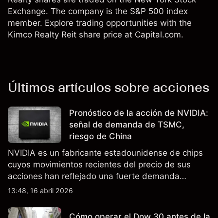
Exchange. The company is the S&P 500 index
member. Explore trading opportunities with the
Kimco Realty Reit share price at Capital.com.
Últimos artículos sobre acciones
Pronóstico de la acción de NVIDIA:
señal de demanda de TSMC,
riesgo de China
NVIDIA es un fabricante estadounidense de chips
cuyos movimientos recientes del precio de sus
acciones han reflejado una fuerte demanda
relacionada con la IA, ingresos trimestrales récord
13:48, 16 abril 2026
y la continua incertidumbre en torno a los controles
de exportación de EE.UU. que afectan las ventas
Cómo operar el Dow 30 antes de la