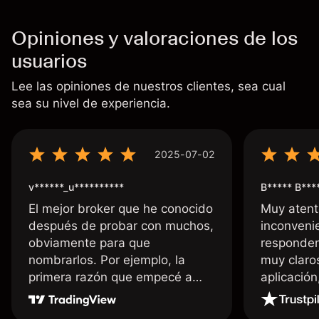
Opiniones y valoraciones de los
usuarios
Lee las opiniones de nuestros clientes, sea cual
sea su nivel de experiencia.
2025-07-02
v******_u**********
B***** B***
El mejor broker que he conocido
Muy atent
después de probar con muchos,
inconvenie
obviamente para que
responden
nombrarlos. Por ejemplo, la
muy claro
primera razón que empecé a
aplicació
usar Capital fue la llegada de mi
dinero de inmediato a mi cuenta