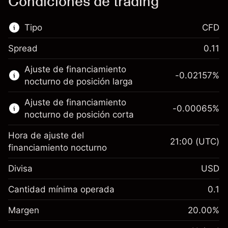
Condiciones de trading
Tipo
CFD
Spread
0.11
Este mercado financiero está disponible para
Ajuste de financiamiento
hacer trading con CFD.
-0.02157
%
nocturno de posición larga
Obtén más información sobre:
Ajuste de financiamiento
-0.00065
%
CFD
nocturno de posición corta
Hora de ajuste del
21:00
(UTC)
financiamiento nocturno
Divisa
USD
Margen. Tu inversión
$1,000.00
Ajuste de financiamiento
Cantidad mínima operada
0.1
-0.021568
nocturno
Margen. Tu inversión
$1,000.00
%
Cargos por el valor total de la
Margen
20.00
%
(-$1.08)
Ajuste de financiamiento
posición
-0.000654