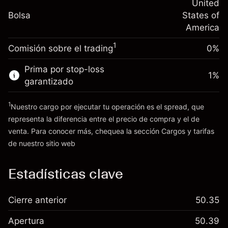
nocturno
United
Tamaño de la operación con apalancamiento
%
Cargos por el valor total de la
Bolsa
States of
~
$5,000.00
(-$0.03)
posición
America
Dinero del apalancamiento ~ $
$4,000.00
Tamaño de la operación con apalancamiento
1
Comisión sobre el trading
0%
~
$5,000.00
Ir a la plataforma
Dinero del apalancamiento ~ $
$4,000.00
Prima por stop-loss
1
%
garantizado
Ir a la plataforma
1
Nuestro cargo por ejecutar tu operación es el spread, que
representa la diferencia entre el precio de compra y el de
venta. Para conocer más, chequea la sección
Cargos y tarifas
Cargos
de nuestro sitio web
y tarifas
Estadísticas clave
Cierre anterior
50.35
Apertura
50.39