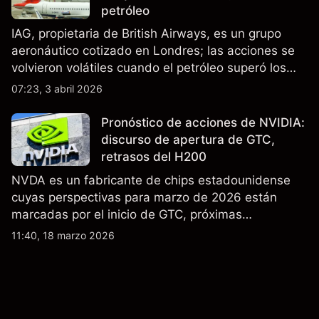
petróleo
IAG, propietaria de British Airways, es un grupo
aeronáutico cotizado en Londres; las acciones se
volvieron volátiles cuando el petróleo superó los
$105 y los cierres del espacio aéreo de Oriente
07:23, 3 abril 2026
Medio interrumpieron rutas. El rendimiento pasado
no es un indicador fiable de resultados futuros..
Pronóstico de acciones de NVIDIA:
discurso de apertura de GTC,
retrasos del H200
NVDA es un fabricante de chips estadounidense
cuyas perspectivas para marzo de 2026 están
marcadas por el inicio de GTC, próximas
actualizaciones de productos y la incertidumbre
11:40, 18 marzo 2026
continua sobre las exportaciones del H200 a
China. El rendimiento pasado no es un indicador
fiable de resultados futuros.