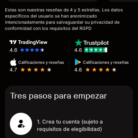
bancaria, a diferencia de las
Estas son nuestras reseñas de 4 y 5 estrellas. Los datos
existentes en el mercado que
específicos del usuario se han anonimizado
tardan días o tienen mucha
intencionadamente para salvaguardar su privacidad de
burocracia; y la segunda razón,
conformidad con los requisitos del RGPD
que te devuelve dinero por el
hecho de operar en un mercado
determinado, debido a los
4.6
4.6
spread y al volumen existente.
Calificaciones y reseñas
Calificaciones y reseñas
Mientras más activo seas, más
4.7
4.6
dinero te reembolsa. Muchas
grac
Tres pasos para empezar
1. Crea tu cuenta (sujeto a
requisitos de elegibilidad)