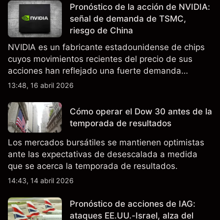
Pronóstico de la acción de NVIDIA:
señal de demanda de TSMC,
riesgo de China
NVIDIA es un fabricante estadounidense de chips
cuyos movimientos recientes del precio de sus
acciones han reflejado una fuerte demanda
relacionada con la IA, ingresos trimestrales récord
13:48, 16 abril 2026
y la continua incertidumbre en torno a los controles
de exportación de EE.UU. que afectan las ventas
Cómo operar el Dow 30 antes de la
en China.
temporada de resultados
Los mercados bursátiles se mantienen optimistas
ante las expectativas de desescalada a medida
que se acerca la temporada de resultados.
14:43, 14 abril 2026
Pronóstico de acciones de IAG:
ataques EE.UU.-Israel, alza del