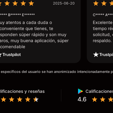
2025-06-20
**** B****** E******
C***** A***
uy atentos a cada duda o
Excelente
nconveniente que tienes, te
tiempo ré
esponden súper rápido y son muy
solicitud,
laros, muy buena aplicación, súper
respaldo
ecomendable
os específicos del usuario se han anonimizado intencionadamente 
lificaciones y reseñas
Calificacione
4.6