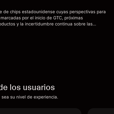
e de chips estadounidense cuyas perspectivas para
marcadas por el inicio de GTC, próximas
oductos y la incertidumbre continua sobre las
00 a China. El rendimiento pasado no es un
sultados futuros.
de los usuarios
 sea su nivel de experiencia.