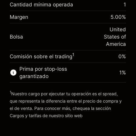
nocturno
Cantidad mínima operada
1
%
Cargos por el valor total de la
Margen. Tu inversión
$1,000.00
(-$4.31)
posición
Margen
5.00
%
Ajuste de financiamiento
Tamaño de la operación con apalancamiento
-0.000654
United
nocturno
~
$20,000.00
%
Bolsa
States of
Cargos por el valor total de la
Dinero del apalancamiento ~ $
$19,000.00
(-$0.13)
posición
America
Tamaño de la operación con apalancamiento
1
Comisión sobre el trading
0%
Ir a la plataforma
~
$20,000.00
Dinero del apalancamiento ~ $
$19,000.00
Prima por stop-loss
1
%
garantizado
Ir a la plataforma
1
Nuestro cargo por ejecutar tu operación es el spread,
que representa la diferencia entre el precio de compra y
el de venta. Para conocer más, chequea la sección
Cargos y tarifas
Cargos y tarifas
de nuestro sitio web