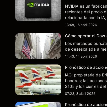
NVIDIA es un fabrica
recientes del precio 
relacionada con la IA,
incertidumbre en torn
13:48, 16 abril 2026
afectan las ventas en
Cómo operar el Dow 
Los mercados bursátil
de desescalada a med
14:43, 14 abril 2026
Pronóstico de accione
IAG, propietaria de B
Londres; las acciones 
$105 y los cierres de
rutas. El rendimiento
07:23, 3 abril 2026
futuros..
Pronóstico de accion