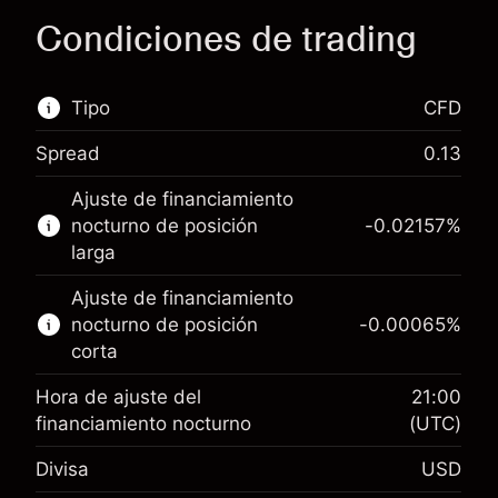
Condiciones de trading
Tipo
CFD
Spread
0.13
Este mercado financiero está disponible para
Ajuste de financiamiento
hacer trading con CFD.
nocturno de posición
-0.02157
%
Obtén más información sobre:
larga
CFD
Ajuste de financiamiento
nocturno de posición
-0.00065
%
corta
Hora de ajuste del
21:00
financiamiento nocturno
(UTC)
Margen. Tu inversión
$1,000.00
Divisa
USD
Ajuste de financiamiento
-0.021568