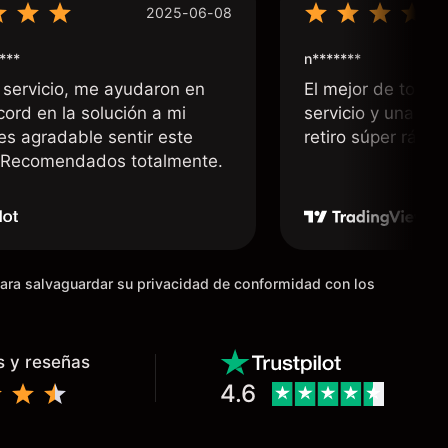
2025-06-08
***
n*******
 servicio, me ayudaron en
El mejor de todos
cord en la solución a mi
servicio y una rá
 es agradable sentir este
retiro súper rápid
. Recomendados totalmente.
para salvaguardar su privacidad de conformidad con los
s y reseñas
4.6