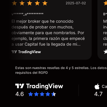
2025-07-02
v******_u**********
B*
El mejor broker que he conocido
M
después de probar con muchos,
i
obviamente para que nombrarlos. Por
r
ejemplo, la primera razón que empecé
c
a usar Capital fue la llegada de mi
r
dinero de inmediato a mi cuenta
bancaria, a diferencia de las
existentes en el mercado que tardan
días o tienen mucha burocracia; y la
Estas son nuestras reseñas de 4 y 5 estrellas. Los dat
segunda razón, que te devuelve
requisitos del RGPD
dinero por el hecho de operar en un
mercado determinado, debido a los
Ca
spread y al volumen existente.
4.6
4.7
Mientras más activo seas, más dinero
te reembolsa. Muchas grac