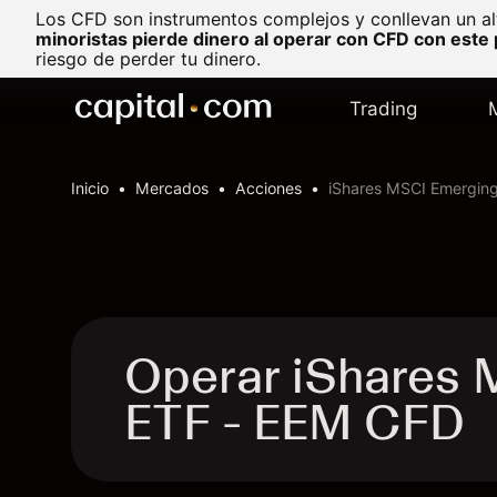
Los CFD son instrumentos complejos y conllevan un al
minoristas pierde dinero al operar con CFD con este
riesgo de perder tu dinero.
Trading
Inicio
Mercados
Acciones
iShares MSCI Emergin
Operar iShares 
ETF - EEM CFD