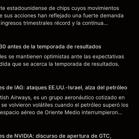
nte estadounidense de chips cuyos movimientos
de sus acciones han reflejado una fuerte demanda
 ingresos trimestrales récord y la continua
o a los controles de exportación de EE.UU. que
 China.
30 antes de la temporada de resultados
es se mantienen optimistas ante las expectativas
ida que se acerca la temporada de resultados.
s de IAG: ataques EE.UU.-Israel, alza del petróleo
ritish Airways, es un grupo aeronáutico cotizado en
se volvieron volátiles cuando el petróleo superó los
l espacio aéreo de Oriente Medio interrumpieron
 pasado no es un indicador fiable de resultados
es de NVIDIA: discurso de apertura de GTC,