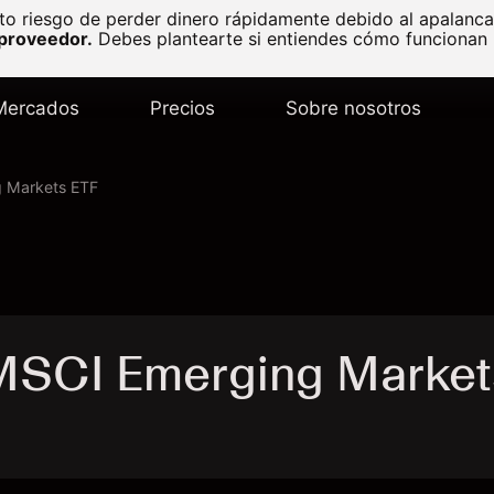
to riesgo de perder dinero rápidamente debido al apalanc
 proveedor.
Debes plantearte si entiendes cómo funcionan l
Mercados
Precios
Sobre nosotros
g Markets ETF
MSCI Emerging Market