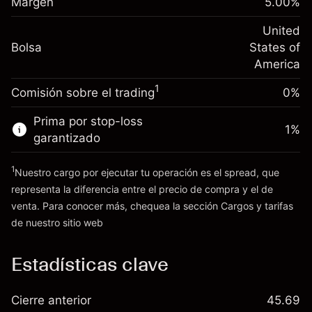
Cargos por el valor total de la
Margen
5.00
%
(-$4.31)
Ajuste de financiamiento
posición
-0.000654
nocturno
United
Tamaño de la operación con apalancamiento
%
Cargos por el valor total de la
Bolsa
States of
~
$20,000.00
(-$0.13)
posición
America
Dinero del apalancamiento ~ $
$19,000.00
Tamaño de la operación con apalancamiento
1
Comisión sobre el trading
0%
~
$20,000.00
Ir a la plataforma
Dinero del apalancamiento ~ $
$19,000.00
Prima por stop-loss
1
%
garantizado
Ir a la plataforma
1
Nuestro cargo por ejecutar tu operación es el spread, que
representa la diferencia entre el precio de compra y el de
venta. Para conocer más, chequea la sección
Cargos y tarifas
Cargos
de nuestro sitio web
y tarifas
Estadísticas clave
Cierre anterior
45.69