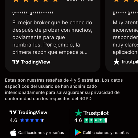
v******_u**********
B***** B***
El mejor broker que he conocido
Muy atent
después de probar con muchos,
inconvenie
obviamente para que
responden
nombrarlos. Por ejemplo, la
muy claro
primera razón que empecé a
aplicació
usar Capital fue la llegada de mi
dinero de inmediato a mi cuenta
bancaria, a diferencia de las
Estas son nuestras reseñas de 4 y 5 estrellas. Los datos
existentes en el mercado que
específicos del usuario se han anonimizado
tardan días o tienen mucha
intencionadamente para salvaguardar su privacidad de
burocracia; y la segunda razón,
conformidad con los requisitos del RGPD
que te devuelve dinero por el
hecho de operar en un mercado
determinado, debido a los
4.6
4.6
spread y al volumen existente.
Calificaciones y reseñas
Calificaciones y reseñas
Mientras más activo seas, más