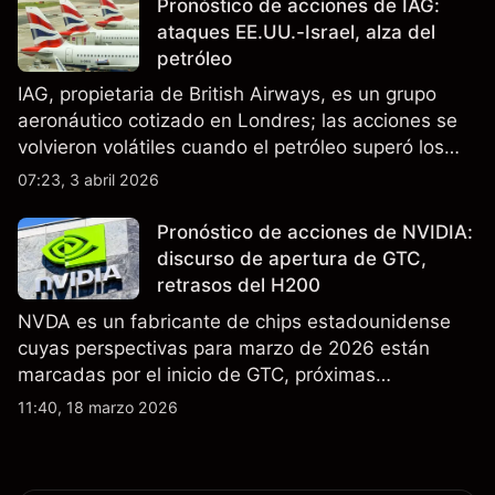
Pronóstico de acciones de IAG:
ataques EE.UU.-Israel, alza del
petróleo
IAG, propietaria de British Airways, es un grupo
aeronáutico cotizado en Londres; las acciones se
volvieron volátiles cuando el petróleo superó los
$105 y los cierres del espacio aéreo de Oriente
07:23, 3 abril 2026
Medio interrumpieron rutas. El rendimiento pasado
no es un indicador fiable de resultados futuros..
Pronóstico de acciones de NVIDIA:
discurso de apertura de GTC,
retrasos del H200
NVDA es un fabricante de chips estadounidense
cuyas perspectivas para marzo de 2026 están
marcadas por el inicio de GTC, próximas
actualizaciones de productos y la incertidumbre
11:40, 18 marzo 2026
continua sobre las exportaciones del H200 a
China. El rendimiento pasado no es un indicador
fiable de resultados futuros.