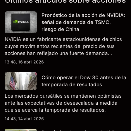
Pronóstico de la acción de NVIDIA:
señal de demanda de TSMC,
riesgo de China
NVIDIA es un fabricante estadounidense de chips
cuyos movimientos recientes del precio de sus
acciones han reflejado una fuerte demanda
relacionada con la IA, ingresos trimestrales récord
13:48, 16 abril 2026
y la continua incertidumbre en torno a los controles
de exportación de EE.UU. que afectan las ventas
Cómo operar el Dow 30 antes de la
en China.
temporada de resultados
Los mercados bursátiles se mantienen optimistas
ante las expectativas de desescalada a medida
que se acerca la temporada de resultados.
14:43, 14 abril 2026