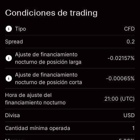
Condiciones de trading
Tipo
CFD
Spread
0.2
Este mercado financiero está disponible para
Ajuste de financiamiento
hacer trading con CFD.
-0.02157
%
nocturno de posición larga
Obtén más información sobre:
Ajuste de financiamiento
-0.00065
%
CFD
nocturno de posición corta
Hora de ajuste del
21:00
(UTC)
financiamiento nocturno
Divisa
USD
Margen. Tu inversión
$1,000.00
Ajuste de financiamiento
Cantidad mínima operada
1
-0.021568
nocturno
Margen. Tu inversión
$1,000.00
%