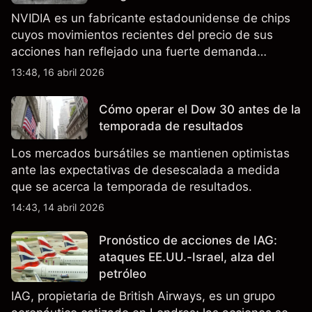
NVIDIA es un fabricante estadounidense de chips
cuyos movimientos recientes del precio de sus
acciones han reflejado una fuerte demanda
relacionada con la IA, ingresos trimestrales récord
13:48, 16 abril 2026
y la continua incertidumbre en torno a los controles
de exportación de EE.UU. que afectan las ventas
Cómo operar el Dow 30 antes de la
en China.
temporada de resultados
Los mercados bursátiles se mantienen optimistas
ante las expectativas de desescalada a medida
que se acerca la temporada de resultados.
14:43, 14 abril 2026
Pronóstico de acciones de IAG:
ataques EE.UU.-Israel, alza del
petróleo
IAG, propietaria de British Airways, es un grupo