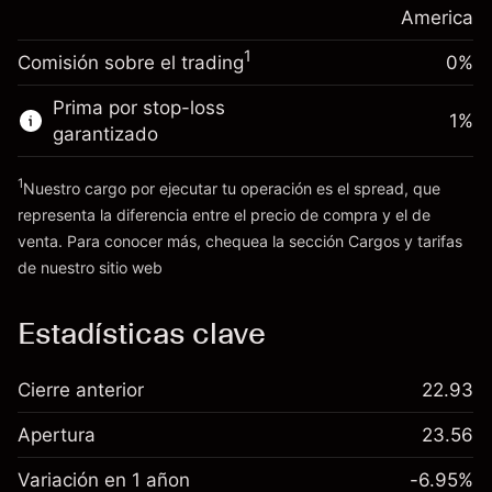
posición
America
Dinero del apalancamiento ~ $
$19,000.00
Tamaño de la operación con apalancamiento
1
Comisión sobre el trading
0%
~
$20,000.00
Ir a la plataforma
Dinero del apalancamiento ~ $
$19,000.00
Prima por stop-loss
1
%
garantizado
Ir a la plataforma
1
Nuestro cargo por ejecutar tu operación es el spread, que
representa la diferencia entre el precio de compra y el de
venta. Para conocer más, chequea la sección
Cargos y tarifas
Cargos
de nuestro sitio web
y tarifas
Estadísticas clave
Cierre anterior
22.93
Apertura
23.56
Variación en 1 añon
-6.95%