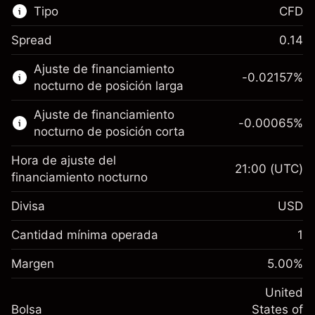
Tipo
CFD
Spread
0.14
Este mercado financiero está disponible para
Ajuste de financiamiento
hacer trading con CFD.
-0.02157
%
nocturno de posición larga
Obtén más información sobre:
Ajuste de financiamiento
-0.00065
%
CFD
nocturno de posición corta
Hora de ajuste del
21:00
(UTC)
financiamiento nocturno
Divisa
USD
Margen. Tu inversión
$1,000.00
Ajuste de financiamiento
Cantidad mínima operada
1
-0.021568
nocturno
Margen. Tu inversión
$1,000.00
%
Cargos por el valor total de la
Margen
5.00
%
(-$4.31)
Ajuste de financiamiento
posición
-0.000654
nocturno
United
Tamaño de la operación con apalancamiento
%
Cargos por el valor total de la
Bolsa
States of
~
$20,000.00
(-$0.13)