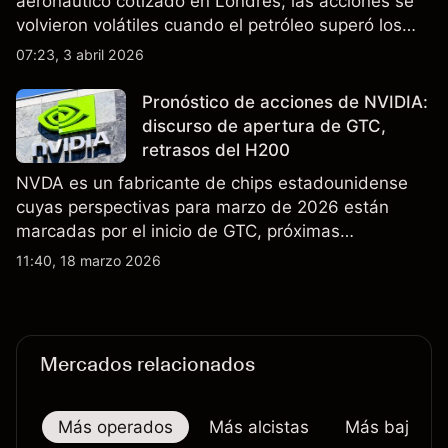
aeronáutico cotizado en Londres; las acciones se
volvieron volátiles cuando el petróleo superó los
$105 y los cierres del espacio aéreo de Oriente
07:23, 3 abril 2026
Medio interrumpieron rutas. El rendimiento pasado
no es un indicador fiable de resultados futuros..
Pronóstico de acciones de NVIDIA:
discurso de apertura de GTC,
retrasos del H200
NVDA es un fabricante de chips estadounidense
cuyas perspectivas para marzo de 2026 están
marcadas por el inicio de GTC, próximas
actualizaciones de productos y la incertidumbre
11:40, 18 marzo 2026
continua sobre las exportaciones del H200 a
China. El rendimiento pasado no es un indicador
fiable de resultados futuros.
Mercados relacionados
Más operados
Más alcistas
Más bajistas