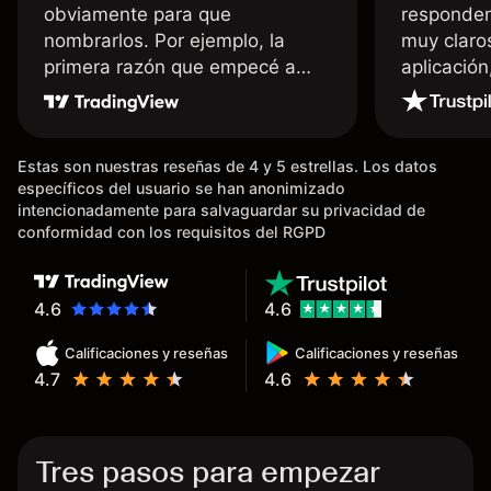
obviamente para que
responden
nombrarlos. Por ejemplo, la
muy claro
primera razón que empecé a
aplicació
usar Capital fue la llegada de mi
dinero de inmediato a mi cuenta
bancaria, a diferencia de las
Estas son nuestras reseñas de 4 y 5 estrellas. Los datos
existentes en el mercado que
específicos del usuario se han anonimizado
tardan días o tienen mucha
intencionadamente para salvaguardar su privacidad de
burocracia; y la segunda razón,
conformidad con los requisitos del RGPD
que te devuelve dinero por el
hecho de operar en un mercado
determinado, debido a los
4.6
4.6
spread y al volumen existente.
Calificaciones y reseñas
Calificaciones y reseñas
Mientras más activo seas, más
4.7
4.6
dinero te reembolsa. Muchas
grac
Tres pasos para empezar