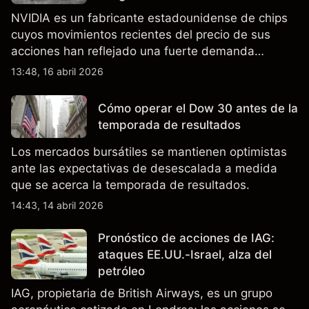
NVIDIA es un fabricante estadounidense de chips
cuyos movimientos recientes del precio de sus
acciones han reflejado una fuerte demanda
relacionada con la IA, ingresos trimestrales récord
13:48, 16 abril 2026
y la continua incertidumbre en torno a los controles
de exportación de EE.UU. que afectan las ventas
Cómo operar el Dow 30 antes de la
en China.
temporada de resultados
Los mercados bursátiles se mantienen optimistas
ante las expectativas de desescalada a medida
que se acerca la temporada de resultados.
14:43, 14 abril 2026
Pronóstico de acciones de IAG:
ataques EE.UU.-Israel, alza del
petróleo
IAG, propietaria de British Airways, es un grupo