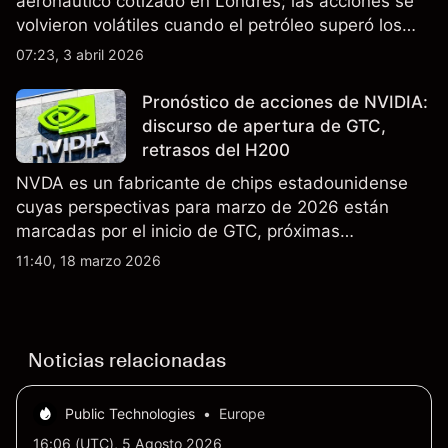
aeronáutico cotizado en Londres; las acciones se
volvieron volátiles cuando el petróleo superó los
$105 y los cierres del espacio aéreo de Oriente
07:23, 3 abril 2026
Medio interrumpieron rutas. El rendimiento pasado
no es un indicador fiable de resultados futuros..
Pronóstico de acciones de NVIDIA:
discurso de apertura de GTC,
retrasos del H200
NVDA es un fabricante de chips estadounidense
cuyas perspectivas para marzo de 2026 están
marcadas por el inicio de GTC, próximas
actualizaciones de productos y la incertidumbre
11:40, 18 marzo 2026
continua sobre las exportaciones del H200 a
China. El rendimiento pasado no es un indicador
fiable de resultados futuros.
Noticias relacionadas
Public Technologies
•
Europe
16:06 (UTC), 5 Agosto 2026