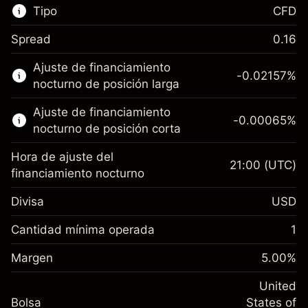
Tipo
CFD
Spread
0.16
Este mercado financiero está disponible para
Ajuste de financiamiento
hacer trading con CFD.
-0.02157
%
nocturno de posición larga
Obtén más información sobre:
Ajuste de financiamiento
-0.00065
%
CFD
nocturno de posición corta
Hora de ajuste del
21:00
(UTC)
financiamiento nocturno
Divisa
USD
Margen. Tu inversión
$1,000.00
Ajuste de financiamiento
Cantidad mínima operada
1
-0.021568
nocturno
Margen. Tu inversión
$1,000.00
%
Cargos por el valor total de la
Margen
5.00
%
(-$4.31)
Ajuste de financiamiento
posición
-0.000654
nocturno
United
Tamaño de la operación con apalancamiento
%
Cargos por el valor total de la
Bolsa
States of
~
$20,000.00
(-$0.13)