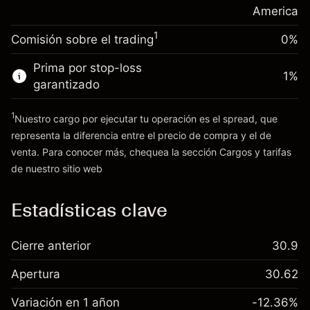
posición
America
Dinero del apalancamiento ~ $
$19,000.00
Tamaño de la operación con apalancamiento
1
Comisión sobre el trading
0%
~
$20,000.00
Ir a la plataforma
Dinero del apalancamiento ~ $
$19,000.00
Prima por stop-loss
1
%
garantizado
Ir a la plataforma
1
Nuestro cargo por ejecutar tu operación es el spread, que
representa la diferencia entre el precio de compra y el de
venta. Para conocer más, chequea la sección
Cargos y tarifas
Cargos
de nuestro sitio web
y tarifas
Estadísticas clave
Cierre anterior
30.9
Apertura
30.62
Variación en 1 añon
-12.36%