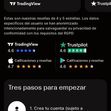
usar Capital fue la llegada de mi
dinero de inmediato a mi cuenta
bancaria, a diferencia de las
Estas son nuestras reseñas de 4 y 5 estrellas. Los datos
existentes en el mercado que
específicos del usuario se han anonimizado
tardan días o tienen mucha
intencionadamente para salvaguardar su privacidad de
burocracia; y la segunda razón,
conformidad con los requisitos del RGPD
que te devuelve dinero por el
hecho de operar en un mercado
determinado, debido a los
4.6
4.6
spread y al volumen existente.
Calificaciones y reseñas
Calificaciones y reseñas
Mientras más activo seas, más
4.7
4.6
dinero te reembolsa. Muchas
grac
Tres pasos para empezar
1. Crea tu cuenta (sujeto a