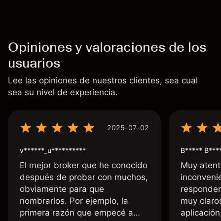
Opiniones y valoraciones de los
usuarios
Lee las opiniones de nuestros clientes, sea cual
sea su nivel de experiencia.
2025-07-02
v******_u**********
B***** B***
El mejor broker que he conocido
Muy atent
después de probar con muchos,
inconvenie
obviamente para que
responden
nombrarlos. Por ejemplo, la
muy claro
primera razón que empecé a
aplicació