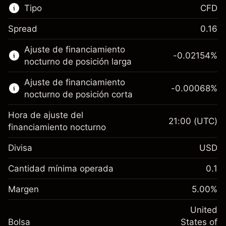
Tipo
CFD
Spread
0.16
Este mercado financiero está disponible para
Ajuste de financiamiento
hacer trading con CFD.
-0.02154
%
nocturno de posición larga
Obtén más información sobre:
Ajuste de financiamiento
-0.00068
%
CFD
nocturno de posición corta
Hora de ajuste del
21:00
(UTC)
financiamiento nocturno
Divisa
USD
Margen. Tu inversión
$1,000.00
Ajuste de financiamiento
Cantidad mínima operada
0.1
-0.02154
nocturno
Margen. Tu inversión
$1,000.00
%
Cargos por el valor total de la
Margen
5.00
%
(-$4.31)
Ajuste de financiamiento
posición
-0.000682
nocturno
United
Tamaño de la operación con apalancamiento
%
Cargos por el valor total de la
Bolsa
States of
~
$20,000.00
(-$0.14)