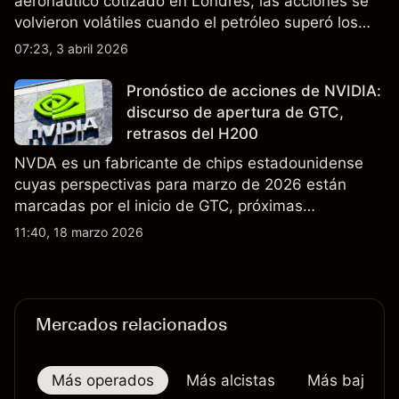
aeronáutico cotizado en Londres; las acciones se
volvieron volátiles cuando el petróleo superó los
$105 y los cierres del espacio aéreo de Oriente
07:23, 3 abril 2026
Medio interrumpieron rutas. El rendimiento pasado
no es un indicador fiable de resultados futuros..
Pronóstico de acciones de NVIDIA:
discurso de apertura de GTC,
retrasos del H200
NVDA es un fabricante de chips estadounidense
cuyas perspectivas para marzo de 2026 están
marcadas por el inicio de GTC, próximas
actualizaciones de productos y la incertidumbre
11:40, 18 marzo 2026
continua sobre las exportaciones del H200 a
China. El rendimiento pasado no es un indicador
fiable de resultados futuros.
Mercados relacionados
Más operados
Más alcistas
Más bajistas