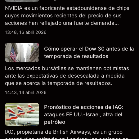
NVIDIA es un fabricante estadounidense de chips
cuyos movimientos recientes del precio de sus
acciones han reflejado una fuerte demanda
relacionada con la IA, ingresos trimestrales récord
13:48, 16 abril 2026
y la continua incertidumbre en torno a los controles
de exportación de EE.UU. que afectan las ventas
Cómo operar el Dow 30 antes de la
en China.
temporada de resultados
Los mercados bursátiles se mantienen optimistas
ante las expectativas de desescalada a medida
que se acerca la temporada de resultados.
14:43, 14 abril 2026
Pronóstico de acciones de IAG:
ataques EE.UU.-Israel, alza del
petróleo
IAG, propietaria de British Airways, es un grupo