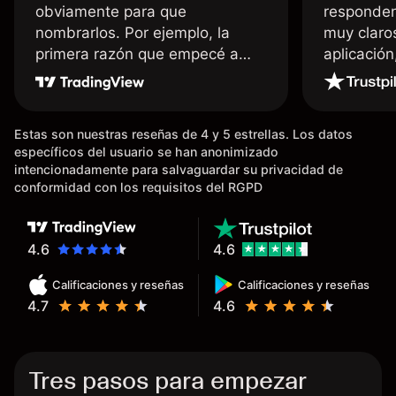
obviamente para que
responden
nombrarlos. Por ejemplo, la
muy claro
primera razón que empecé a
aplicació
usar Capital fue la llegada de mi
dinero de inmediato a mi cuenta
bancaria, a diferencia de las
Estas son nuestras reseñas de 4 y 5 estrellas. Los datos
existentes en el mercado que
específicos del usuario se han anonimizado
tardan días o tienen mucha
intencionadamente para salvaguardar su privacidad de
burocracia; y la segunda razón,
conformidad con los requisitos del RGPD
que te devuelve dinero por el
hecho de operar en un mercado
determinado, debido a los
4.6
4.6
spread y al volumen existente.
Calificaciones y reseñas
Calificaciones y reseñas
Mientras más activo seas, más
4.7
4.6
dinero te reembolsa. Muchas
grac
Tres pasos para empezar