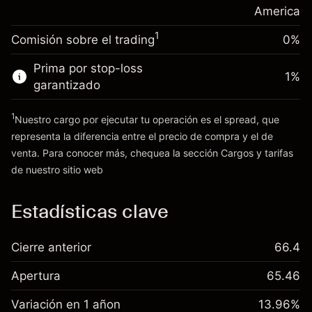
posición
America
Dinero del apalancamiento ~ $
$19,000.00
Tamaño de la operación con apalancamiento
1
Comisión sobre el trading
0%
~
$20,000.00
Ir a la plataforma
Dinero del apalancamiento ~ $
$19,000.00
Prima por stop-loss
1
%
garantizado
Ir a la plataforma
1
Nuestro cargo por ejecutar tu operación es el spread, que
representa la diferencia entre el precio de compra y el de
venta. Para conocer más, chequea la sección
Cargos y tarifas
Cargos
de nuestro sitio web
y tarifas
Estadísticas clave
Cierre anterior
66.4
Apertura
65.46
Variación en 1 añon
13.96%