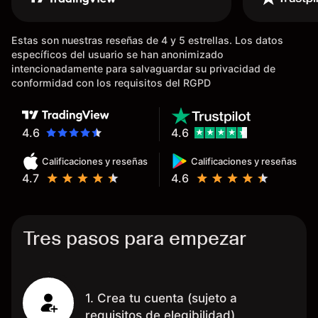
dinero de inmediato a mi cuenta
bancaria, a diferencia de las
Estas son nuestras reseñas de 4 y 5 estrellas. Los datos
existentes en el mercado que
específicos del usuario se han anonimizado
tardan días o tienen mucha
intencionadamente para salvaguardar su privacidad de
burocracia; y la segunda razón,
conformidad con los requisitos del RGPD
que te devuelve dinero por el
hecho de operar en un mercado
determinado, debido a los
4.6
4.6
spread y al volumen existente.
Calificaciones y reseñas
Calificaciones y reseñas
Mientras más activo seas, más
4.7
4.6
dinero te reembolsa. Muchas
grac
Tres pasos para empezar
1. Crea tu cuenta (sujeto a
requisitos de elegibilidad)