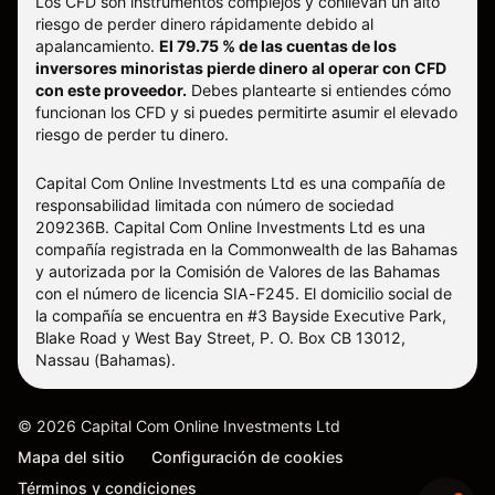
Los CFD son instrumentos complejos y conllevan un alto
riesgo de perder dinero rápidamente debido al
apalancamiento.
El 79.75 % de las cuentas de los
inversores minoristas pierde dinero al operar con CFD
con este proveedor.
Debes plantearte si entiendes cómo
funcionan los CFD y si puedes permitirte asumir el elevado
riesgo de perder tu dinero.
Capital Com Online Investments Ltd es una compañía de
responsabilidad limitada con número de sociedad
209236B. Capital Com Online Investments Ltd es una
compañía registrada en la Commonwealth de las Bahamas
y autorizada por la Comisión de Valores de las Bahamas
con el número de licencia SIA-F245. El domicilio social de
la compañía se encuentra en #3 Bayside Executive Park,
Blake Road y West Bay Street, P. O. Box CB 13012,
Nassau (Bahamas).
©
2026
Capital Com Online Investments Ltd
Mapa del sitio
Configuración de cookies
Términos y condiciones