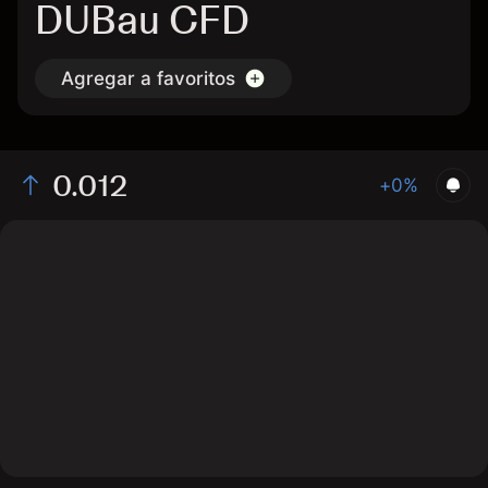
DUBau CFD
Agregar a favoritos
0.012
+0%
The chart shows the DUBau stock price data over the
last 1 day, with a current price of 0.012, a high of 0,
and a low of 0.