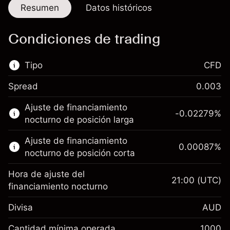
Resumen
Datos históricos
Condiciones de trading
Tipo
CFD
Spread
0.003
Este mercado financiero está disponible para
Ajuste de financiamiento
hacer trading con CFD.
-0.02279
%
nocturno de posición larga
Obtén más información sobre:
Ajuste de financiamiento
0.00087
%
CFD
nocturno de posición corta
Hora de ajuste del
21:00
(UTC)
financiamiento nocturno
Divisa
AUD
Margen. Tu inversión
A$1,000.00
Ajuste de
Cantidad mínima operada
1000