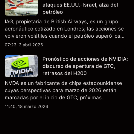
ataques EE.UU.-Israel, alza del
petróleo
IAG, propietaria de British Airways, es un grupo
aeronáutico cotizado en Londres; las acciones se
volvieron volátiles cuando el petróleo superó los
$105 y los cierres del espacio aéreo de Oriente
07:23, 3 abril 2026
Medio interrumpieron rutas. El rendimiento pasado
no es un indicador fiable de resultados futuros..
Pronóstico de acciones de NVIDIA:
discurso de apertura de GTC,
retrasos del H200
NVDA es un fabricante de chips estadounidense
cuyas perspectivas para marzo de 2026 están
marcadas por el inicio de GTC, próximas
actualizaciones de productos y la incertidumbre
11:40, 18 marzo 2026
continua sobre las exportaciones del H200 a
China. El rendimiento pasado no es un indicador
fiable de resultados futuros.