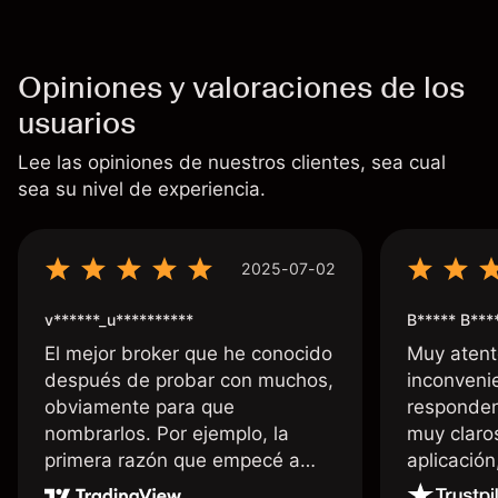
Opiniones y valoraciones de los
usuarios
Lee las opiniones de nuestros clientes, sea cual
sea su nivel de experiencia.
2025-07-02
v******_u**********
B***** B***
El mejor broker que he conocido
Muy atent
después de probar con muchos,
inconvenie
obviamente para que
responden
nombrarlos. Por ejemplo, la
muy claro
primera razón que empecé a
aplicació
usar Capital fue la llegada de mi