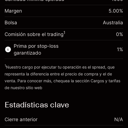
-0.022788
financiamiento nocturno
Margen. Tu inversión
A$1,000.00
%
Cargos por el valor total de la
Margen
5.00
%
(-A$4.56)
Ajuste de
posición
0.00087
%
Bolsa
financiamiento nocturno
Australia
Tamaño de la operación con apalancamiento
(A$0.17)
Cargos por el valor total de la
~
A$20,000.00
1
Comisión sobre el trading
0%
posición
Dinero del apalancamiento ~ $
A$19,000.00
Tamaño de la operación con apalancamiento
Prima por stop-loss
1
%
~
A$20,000.00
garantizado
Ir a la plataforma
Dinero del apalancamiento ~ $
A$19,000.00
1
Nuestro cargo por ejecutar tu operación es el spread, que
representa la diferencia entre el precio de compra y el de
Ir a la plataforma
venta. Para conocer más, chequea la sección
Cargos y tarifas
Cargos
de nuestro sitio web
y tarifas
Estadísticas clave
Cierre anterior
N/A