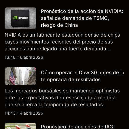
Pronóstico de la acción de NVIDIA:
señal de demanda de TSMC,
riesgo de China
NVIDIA es un fabricante estadounidense de chips
cuyos movimientos recientes del precio de sus
acciones han reflejado una fuerte demanda
relacionada con la IA, ingresos trimestrales récord
13:48, 16 abril 2026
y la continua incertidumbre en torno a los controles
de exportación de EE.UU. que afectan las ventas
Cómo operar el Dow 30 antes de la
en China.
temporada de resultados
Los mercados bursátiles se mantienen optimistas
ante las expectativas de desescalada a medida
que se acerca la temporada de resultados.
14:43, 14 abril 2026
Pronóstico de acciones de IAG: