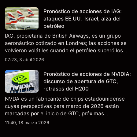
Pronóstico de acciones de IAG:
ataques EE.UU.-Israel, alza del
petróleo
IAG, propietaria de British Airways, es un grupo
aeronáutico cotizado en Londres; las acciones se
volvieron volátiles cuando el petróleo superó los
$105 y los cierres del espacio aéreo de Oriente
07:23, 3 abril 2026
Medio interrumpieron rutas. El rendimiento pasado
no es un indicador fiable de resultados futuros..
Pronóstico de acciones de NVIDIA:
discurso de apertura de GTC,
retrasos del H200
NVDA es un fabricante de chips estadounidense
cuyas perspectivas para marzo de 2026 están
marcadas por el inicio de GTC, próximas
actualizaciones de productos y la incertidumbre
11:40, 18 marzo 2026
continua sobre las exportaciones del H200 a
China. El rendimiento pasado no es un indicador