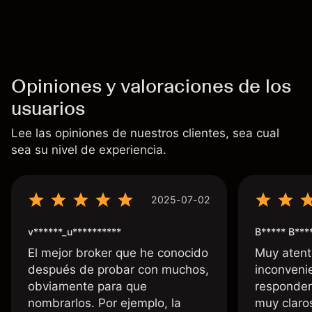
fiable de resultados futuros.
Opiniones y valoraciones de los
usuarios
Lee las opiniones de nuestros clientes, sea cual
sea su nivel de experiencia.
2025-07-02
v******_u**********
B***** B***
El mejor broker que he conocido
Muy atent
después de probar con muchos,
inconvenie
obviamente para que
responden
nombrarlos. Por ejemplo, la
muy claro