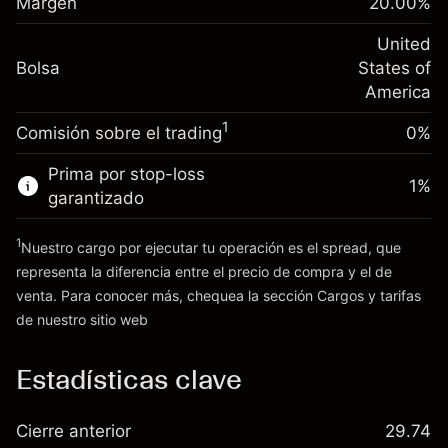
Cargos por el valor total de la
Margen
20.00
%
(-$1.08)
Ajuste de financiamiento
posición
-0.000654
nocturno
United
Tamaño de la operación con apalancamiento
%
Cargos por el valor total de la
Bolsa
States of
~
$5,000.00
(-$0.03)
posición
America
Dinero del apalancamiento ~ $
$4,000.00
Tamaño de la operación con apalancamiento
1
Comisión sobre el trading
0%
~
$5,000.00
Ir a la plataforma
Dinero del apalancamiento ~ $
$4,000.00
Prima por stop-loss
1
%
garantizado
Ir a la plataforma
1
Nuestro cargo por ejecutar tu operación es el spread, que
representa la diferencia entre el precio de compra y el de
venta. Para conocer más, chequea la sección
Cargos y tarifas
Cargos
de nuestro sitio web
y tarifas
Estadísticas clave
Cierre anterior
29.74