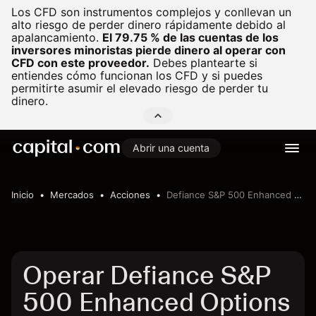
Los CFD son instrumentos complejos y conllevan un
alto riesgo de perder dinero rápidamente debido al
apalancamiento.
El 79.75 % de las cuentas de los
inversores minoristas pierde dinero al operar con
CFD con este proveedor.
Debes plantearte si
entiendes cómo funcionan los CFD y si puedes
permitirte asumir el elevado riesgo de perder tu
dinero.
Abrir una cuenta
Inicio
Mercados
Acciones
Defiance S&P 500 Enhanced Options & 0DTE Income ETF
Operar Defiance S&P
500 Enhanced Options