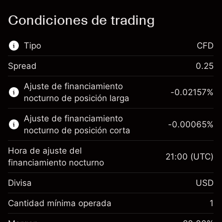
Condiciones de trading
Tipo
CFD
Spread
0.25
Este mercado financiero está disponible para
Ajuste de financiamiento
hacer trading con CFD.
-0.02157
%
nocturno de posición larga
Obtén más información sobre:
Ajuste de financiamiento
-0.00065
%
CFD
nocturno de posición corta
Hora de ajuste del
21:00
(UTC)
financiamiento nocturno
Divisa
USD
Margen. Tu inversión
$1,000.00
Ajuste de financiamiento
Cantidad mínima operada
1
-0.021568
nocturno
Margen. Tu inversión
$1,000.00
%