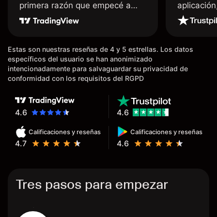
primera razón que empecé a
aplicació
usar Capital fue la llegada de mi
dinero de inmediato a mi cuenta
bancaria, a diferencia de las
Estas son nuestras reseñas de 4 y 5 estrellas. Los datos
existentes en el mercado que
específicos del usuario se han anonimizado
tardan días o tienen mucha
intencionadamente para salvaguardar su privacidad de
burocracia; y la segunda razón,
conformidad con los requisitos del RGPD
que te devuelve dinero por el
hecho de operar en un mercado
determinado, debido a los
4.6
4.6
spread y al volumen existente.
Calificaciones y reseñas
Calificaciones y reseñas
Mientras más activo seas, más
4.7
4.6
dinero te reembolsa. Muchas
grac
Tres pasos para empezar