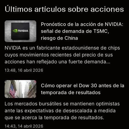
Últimos artículos sobre acciones
Pronóstico de la acción de NVIDIA:
señal de demanda de TSMC,
riesgo de China
NVIDIA es un fabricante estadounidense de chips
cuyos movimientos recientes del precio de sus
acciones han reflejado una fuerte demanda
relacionada con la IA, ingresos trimestrales récord
13:48, 16 abril 2026
y la continua incertidumbre en torno a los controles
de exportación de EE.UU. que afectan las ventas
Cómo operar el Dow 30 antes de la
en China.
temporada de resultados
Los mercados bursátiles se mantienen optimistas
ante las expectativas de desescalada a medida
que se acerca la temporada de resultados.
14:43, 14 abril 2026