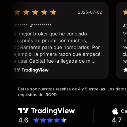
2025-07-02
v******_u**********
B*
El mejor broker que he conocido
M
después de probar con muchos,
i
obviamente para que nombrarlos. Por
r
ejemplo, la primera razón que empecé
c
a usar Capital fue la llegada de mi
r
dinero de inmediato a mi cuenta
bancaria, a diferencia de las
existentes en el mercado que tardan
días o tienen mucha burocracia; y la
Estas son nuestras reseñas de 4 y 5 estrellas. Los dat
segunda razón, que te devuelve
requisitos del RGPD
dinero por el hecho de operar en un
mercado determinado, debido a los
Ca
spread y al volumen existente.
4.6
4.7
Mientras más activo seas, más dinero