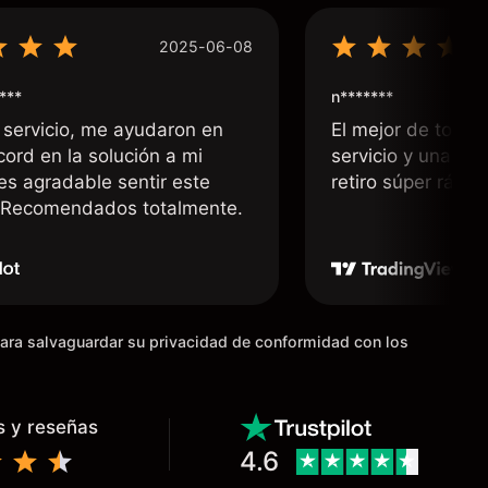
2025-06-08
***
n*******
 servicio, me ayudaron en
El mejor de todos
cord en la solución a mi
servicio y una rá
 es agradable sentir este
retiro súper rápid
. Recomendados totalmente.
para salvaguardar su privacidad de conformidad con los
s y reseñas
4.6