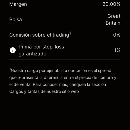
Margen. Tu inversión
£1,000.00
(-£1.06)
posición
Margen
20.00
%
Ajuste de financiamiento
Tamaño de la operación con apalancamiento
-0.000647
Great
nocturno
~
£5,000.00
Bolsa
%
Britain
Cargos por el valor total de la
Dinero del apalancamiento ~ $
£4,000.00
(-£0.03)
posición
1
Comisión sobre el trading
0%
Tamaño de la operación con apalancamiento
Ir a la plataforma
~
£5,000.00
Prima por stop-loss
1
%
Dinero del apalancamiento ~ $
£4,000.00
garantizado
1
Ir a la plataforma
Nuestro cargo por ejecutar tu operación es el spread,
que representa la diferencia entre el precio de compra y
el de venta. Para conocer más, chequea la sección
Cargos y tarifas
Cargos y tarifas
de nuestro sitio web