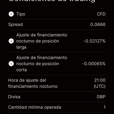
Tipo
CFD
Spread
0.0666
Este mercado financiero está disponible para
Ajuste de financiamiento
hacer trading con CFD.
nocturno de posición
-0.02127
%
Obtén más información sobre:
larga
CFD
Ajuste de financiamiento
nocturno de posición
-0.00065
%
corta
Hora de ajuste del
21:00
financiamiento nocturno
(UTC)
Margen. Tu inversión
£1,000.00
Divisa
GBP
Ajuste de financiamiento
-0.021271
nocturno
Cantidad mínima operada
1
%
Cargos por el valor total de la