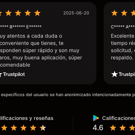
2025-06-20
**** B****** E******
C***** A***
uy atentos a cada duda o
Excelente
nconveniente que tienes, te
tiempo ré
esponden súper rápido y son muy
solicitud,
laros, muy buena aplicación, súper
respaldo
ecomendable
os específicos del usuario se han anonimizado intencionadamente 
lificaciones y reseñas
Calificacione
4.6