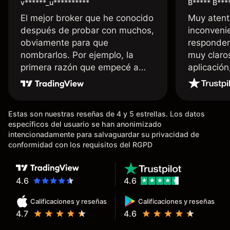
v******_u**********
B***** B***
El mejor broker que he conocido
Muy atent
después de probar con muchos,
inconvenie
obviamente para que
responden
nombrarlos. Por ejemplo, la
muy claro
primera razón que empecé a
aplicació
usar Capital fue la llegada de mi
dinero de inmediato a mi cuenta
bancaria, a diferencia de las
Estas son nuestras reseñas de 4 y 5 estrellas. Los datos
existentes en el mercado que
específicos del usuario se han anonimizado
tardan días o tienen mucha
intencionadamente para salvaguardar su privacidad de
burocracia; y la segunda razón,
conformidad con los requisitos del RGPD
que te devuelve dinero por el
hecho de operar en un mercado
determinado, debido a los
4.6
4.6
spread y al volumen existente.
Calificaciones y reseñas
Calificaciones y reseñas
Mientras más activo seas, más
4.7
4.6
dinero te reembolsa. Muchas
grac