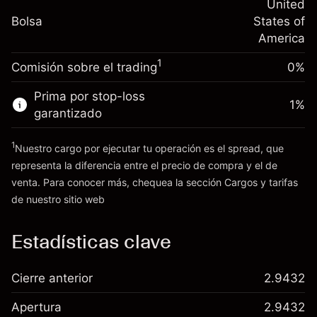
nocturno
United
Tamaño de la operación con apalancamiento
%
Cargos por el valor total de la
Bolsa
States of
~
$20,000.00
(-$0.14)
posición
America
Dinero del apalancamiento ~ $
$19,000.00
Tamaño de la operación con apalancamiento
1
Comisión sobre el trading
0%
~
$20,000.00
Ir a la plataforma
Dinero del apalancamiento ~ $
$19,000.00
Prima por stop-loss
1
%
garantizado
Ir a la plataforma
1
Nuestro cargo por ejecutar tu operación es el spread, que
representa la diferencia entre el precio de compra y el de
venta. Para conocer más, chequea la sección
Cargos y tarifas
Cargos
de nuestro sitio web
y tarifas
Estadísticas clave
Cierre anterior
2.9432
Apertura
2.9432