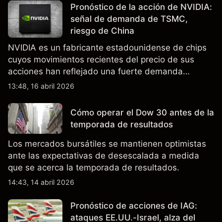
Pronóstico de la acción de NVIDIA:
señal de demanda de TSMC,
riesgo de China
NVIDIA es un fabricante estadounidense de chips
cuyos movimientos recientes del precio de sus
acciones han reflejado una fuerte demanda
relacionada con la IA, ingresos trimestrales récord
13:48, 16 abril 2026
y la continua incertidumbre en torno a los controles
de exportación de EE.UU. que afectan las ventas
Cómo operar el Dow 30 antes de la
en China.
temporada de resultados
Los mercados bursátiles se mantienen optimistas
ante las expectativas de desescalada a medida
que se acerca la temporada de resultados.
14:43, 14 abril 2026
Pronóstico de acciones de IAG:
ataques EE.UU.-Israel, alza del