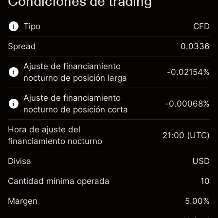
Condiciones de trading
Tipo
CFD
Spread
0.0336
Este mercado financiero está disponible para
Ajuste de financiamiento
hacer trading con CFD.
-0.02154
%
nocturno de posición larga
Obtén más información sobre:
Ajuste de financiamiento
-0.00068
%
CFD
nocturno de posición corta
Hora de ajuste del
21:00
(UTC)
financiamiento nocturno
Divisa
USD
Margen. Tu inversión
$1,000.00
Ajuste de financiamiento
Cantidad mínima operada
10
-0.02154
nocturno
Margen. Tu inversión
$1,000.00
%
Cargos por el valor total de la
Margen
5.00
%
(-$4.31)
Ajuste de financiamiento
posición
-0.000682