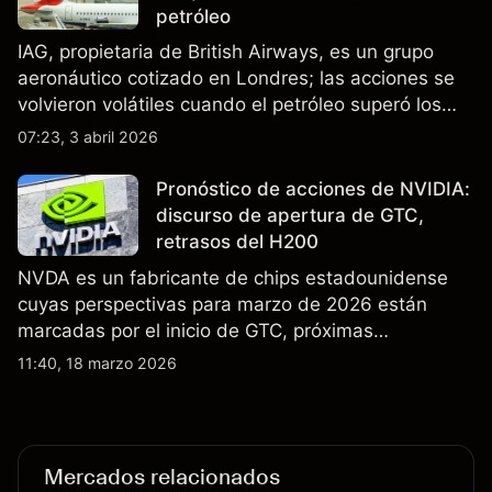
petróleo
IAG, propietaria de British Airways, es un grupo
aeronáutico cotizado en Londres; las acciones se
volvieron volátiles cuando el petróleo superó los
$105 y los cierres del espacio aéreo de Oriente
07:23, 3 abril 2026
Medio interrumpieron rutas. El rendimiento pasado
no es un indicador fiable de resultados futuros..
Pronóstico de acciones de NVIDIA:
discurso de apertura de GTC,
retrasos del H200
NVDA es un fabricante de chips estadounidense
cuyas perspectivas para marzo de 2026 están
marcadas por el inicio de GTC, próximas
actualizaciones de productos y la incertidumbre
11:40, 18 marzo 2026
continua sobre las exportaciones del H200 a
China. El rendimiento pasado no es un indicador
fiable de resultados futuros.
Mercados relacionados