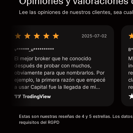
Opiniones y valoraciones 
Lee las opiniones de nuestros clientes, sea cual
2025-07-02
v******_u**********
B*
El mejor broker que he conocido
M
después de probar con muchos,
i
obviamente para que nombrarlos. Por
r
ejemplo, la primera razón que empecé
c
a usar Capital fue la llegada de mi
r
dinero de inmediato a mi cuenta
bancaria, a diferencia de las
existentes en el mercado que tardan
días o tienen mucha burocracia; y la
Estas son nuestras reseñas de 4 y 5 estrellas. Los dat
segunda razón, que te devuelve
requisitos del RGPD
dinero por el hecho de operar en un