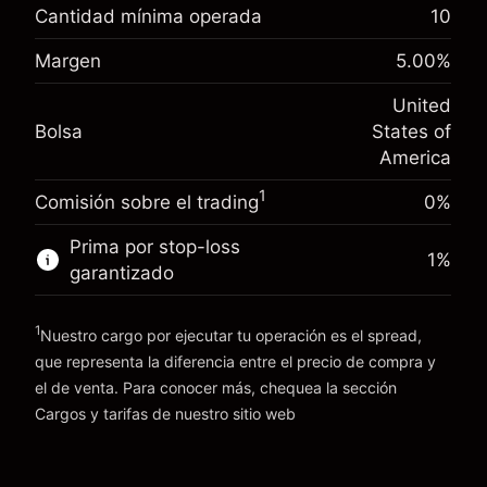
nocturno
Cantidad mínima operada
10
%
Cargos por el valor total de la
Margen. Tu inversión
$1,000.00
(-$4.32)
posición
Margen
5.00
%
Ajuste de financiamiento
Tamaño de la operación con apalancamiento
-0.000626
United
nocturno
~
$20,000.00
%
Bolsa
States of
Cargos por el valor total de la
Dinero del apalancamiento ~ $
$19,000.00
(-$0.13)
posición
America
Tamaño de la operación con apalancamiento
1
Comisión sobre el trading
0%
Ir a la plataforma
~
$20,000.00
Dinero del apalancamiento ~ $
$19,000.00
Prima por stop-loss
1
%
garantizado
Ir a la plataforma
1
Nuestro cargo por ejecutar tu operación es el spread,
que representa la diferencia entre el precio de compra y
el de venta. Para conocer más, chequea la sección
Cargos y tarifas
Cargos y tarifas
de nuestro sitio web