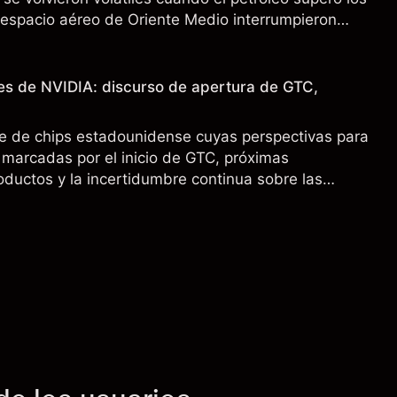
l espacio aéreo de Oriente Medio interrumpieron
 pasado no es un indicador fiable de resultados
es de NVIDIA: discurso de apertura de GTC,
e de chips estadounidense cuyas perspectivas para
marcadas por el inicio de GTC, próximas
oductos y la incertidumbre continua sobre las
00 a China. El rendimiento pasado no es un
sultados futuros.