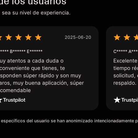
de los usuarios
 sea su nivel de experiencia.
2025-06-20
**** B****** E******
C***** A***
uy atentos a cada duda o
Excelente
nconveniente que tienes, te
tiempo ré
esponden súper rápido y son muy
solicitud,
laros, muy buena aplicación, súper
respaldo
ecomendable
os específicos del usuario se han anonimizado intencionadamente 