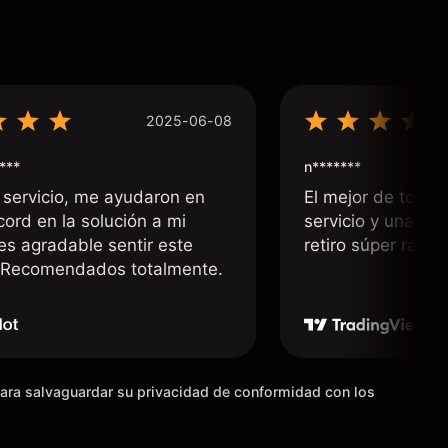
2025-06-08
***
n*******
 servicio, me ayudaron en
El mejor de todos
cord en la solución a mi
servicio y una rá
 es agradable sentir este
retiro súper rápid
. Recomendados totalmente.
para salvaguardar su privacidad de conformidad con los