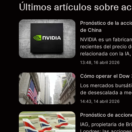
Últimos artículos sobre a
Pronóstico de la acc
de China
NVIDIA es un fabrica
recientes del precio 
relacionada con la IA,
incertidumbre en torn
13:48, 16 abril 2026
afectan las ventas en
Cómo operar el Dow 
Los mercados bursátil
de desescalada a med
14:43, 14 abril 2026
Pronóstico de accione
IAG, propietaria de B
Londres; las acciones 