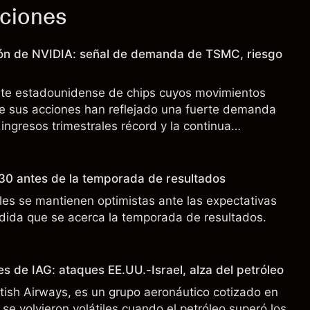
cciones
ión de NVIDIA: señal de demanda de TSMC, riesgo
nte estadounidense de chips cuyos movimientos
de sus acciones han reflejado una fuerte demanda
 ingresos trimestrales récord y la continua
o a los controles de exportación de EE.UU. que
 China.
30 antes de la temporada de resultados
es se mantienen optimistas ante las expectativas
ida que se acerca la temporada de resultados.
s de IAG: ataques EE.UU.-Israel, alza del petróleo
ritish Airways, es un grupo aeronáutico cotizado en
se volvieron volátiles cuando el petróleo superó los