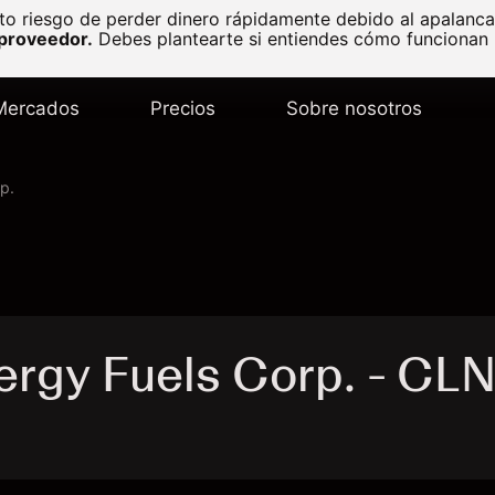
to riesgo de perder dinero rápidamente debido al apalanc
 proveedor.
Debes plantearte si entiendes cómo funcionan l
Mercados
Precios
Sobre nosotros
p.
ergy Fuels Corp. - CL