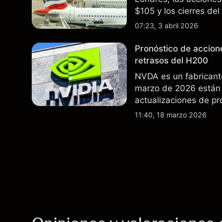
$105 y los cierres de
rutas. El rendimiento
07:23, 3 abril 2026
futuros..
Pronóstico de accion
retrasos del H200
NVDA es un fabricant
marzo de 2026 están 
actualizaciones de pr
exportaciones del H2
11:40, 18 marzo 2026
indicador fiable de re