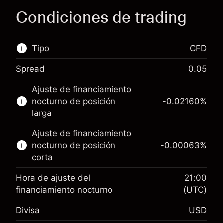
Condiciones de trading
Tipo
CFD
Spread
0.05
Este mercado financiero está disponible para
Ajuste de financiamiento
hacer trading con CFD.
nocturno de posición
-0.02160
%
Obtén más información sobre:
larga
CFD
Ajuste de financiamiento
nocturno de posición
-0.00063
%
corta
Hora de ajuste del
21:00
financiamiento nocturno
(UTC)
Margen. Tu inversión
$1,000.00
Divisa
USD
Ajuste de financiamiento
-0.021596