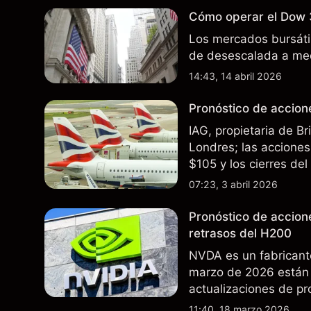
Cómo operar el Dow 
Los mercados bursátil
de desescalada a med
14:43, 14 abril 2026
Pronóstico de accione
IAG, propietaria de B
Londres; las acciones 
$105 y los cierres de
rutas. El rendimiento
07:23, 3 abril 2026
futuros..
Pronóstico de accion
retrasos del H200
NVDA es un fabricant
marzo de 2026 están 
actualizaciones de pr
exportaciones del H2
11:40, 18 marzo 2026