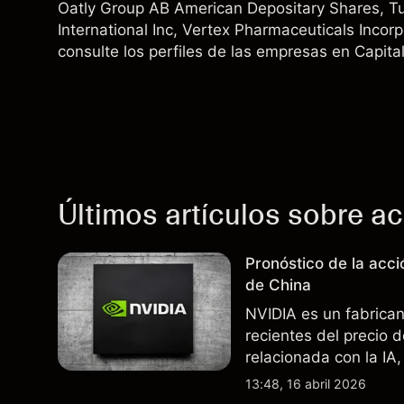
Oatly Group AB American Depositary Shares
,
Tu
International Inc
,
Vertex Pharmaceuticals Incor
consulte los perfiles de las empresas en Capita
Últimos artículos sobre a
Pronóstico de la acc
de China
NVIDIA es un fabrica
recientes del precio 
relacionada con la IA,
incertidumbre en torn
13:48, 16 abril 2026
afectan las ventas en