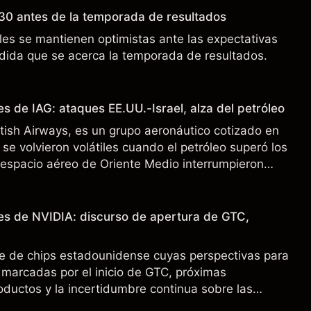
30 antes de la temporada de resultados
es se mantienen optimistas ante las expectativas
ida que se acerca la temporada de resultados.
s de IAG: ataques EE.UU.-Israel, alza del petróleo
ritish Airways, es un grupo aeronáutico cotizado en
se volvieron volátiles cuando el petróleo superó los
l espacio aéreo de Oriente Medio interrumpieron
 pasado no es un indicador fiable de resultados
es de NVIDIA: discurso de apertura de GTC,
e de chips estadounidense cuyas perspectivas para
marcadas por el inicio de GTC, próximas
oductos y la incertidumbre continua sobre las
00 a China. El rendimiento pasado no es un