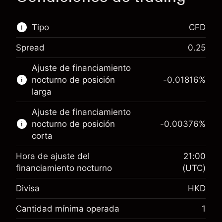
Tipo
CFD
Spread
0.25
Este mercado financiero está disponible para
Ajuste de financiamiento
hacer trading con CFD.
nocturno de posición
-0.01816
%
Obtén más información sobre:
larga
CFD
Ajuste de financiamiento
nocturno de posición
-0.00376
%
corta
Hora de ajuste del
21:00
financiamiento nocturno
(UTC)
Margen. Tu inversión
HK$1,000.00
Divisa
HKD
Ajuste de
-0.018158
%
financiamiento nocturno
Cantidad mínima operada
1
(-HK$3.63)
Cargos por el valor total de la