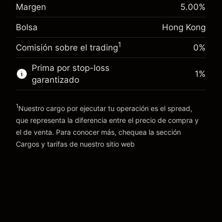
Margen. Tu inversión
HK$1,000.00
posición
Margen
5.00
%
Ajuste de
Tamaño de la operación con apalancamiento
Bolsa
Hong Kong
-0.00376
%
financiamiento nocturno
~
HK$20,000.00
(-HK$0.75)
Cargos por el valor total de la
Dinero del apalancamiento ~ $
HK$19,000.00
1
Comisión sobre el trading
0%
posición
Tamaño de la operación con apalancamiento
Prima por stop-loss
1
%
Ir a la plataforma
~
HK$20,000.00
garantizado
Dinero del apalancamiento ~ $
HK$19,000.00
1
Nuestro cargo por ejecutar tu operación es el spread,
Ir a la plataforma
que representa la diferencia entre el precio de compra y
el de venta. Para conocer más, chequea la sección
Cargos y tarifas
Cargos y tarifas
de nuestro sitio web