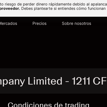
to riesgo de perder dinero rápidamente debido al apalanc
 proveedor.
Debes plantearte si entiendes cómo funcionan l
Mercados
Precios
Sobre nosotros
any Limited - 1211 C
Condiciones de trading