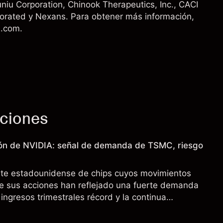
niu Corporation
, Chinook Therapeutics, Inc.,
CACI
porated
y
Nexans
. Para obtener más información,
l.com.
cciones
ión de NVIDIA: señal de demanda de TSMC, riesgo
nte estadounidense de chips cuyos movimientos
de sus acciones han reflejado una fuerte demanda
 ingresos trimestrales récord y la continua
o a los controles de exportación de EE.UU. que
 China.