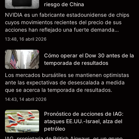
riesgo de China
NVIDIA es un fabricante estadounidense de chips
cuyos movimientos recientes del precio de sus
acciones han reflejado una fuerte demanda
relacionada con la IA, ingresos trimestrales récord
13:48, 16 abril 2026
y la continua incertidumbre en torno a los controles
de exportación de EE.UU. que afectan las ventas
Cómo operar el Dow 30 antes de la
en China.
temporada de resultados
Los mercados bursátiles se mantienen optimistas
ante las expectativas de desescalada a medida
que se acerca la temporada de resultados.
14:43, 14 abril 2026
Pronóstico de acciones de IAG:
ataques EE.UU.-Israel, alza del
petróleo
IAG, propietaria de British Airways, es un grupo