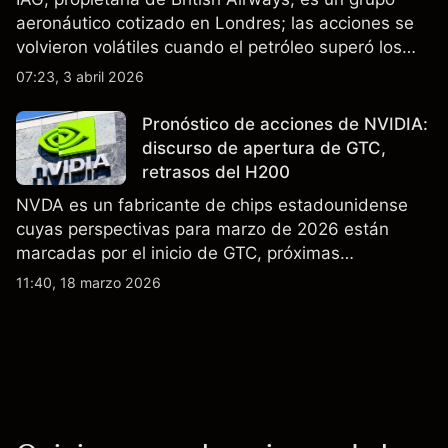
aeronáutico cotizado en Londres; las acciones se
volvieron volátiles cuando el petróleo superó los
$105 y los cierres del espacio aéreo de Oriente
07:23, 3 abril 2026
Medio interrumpieron rutas. El rendimiento pasado
no es un indicador fiable de resultados futuros..
Pronóstico de acciones de NVIDIA:
discurso de apertura de GTC,
retrasos del H200
NVDA es un fabricante de chips estadounidense
cuyas perspectivas para marzo de 2026 están
marcadas por el inicio de GTC, próximas
actualizaciones de productos y la incertidumbre
11:40, 18 marzo 2026
continua sobre las exportaciones del H200 a
China. El rendimiento pasado no es un indicador
fiable de resultados futuros.