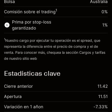
0.00087
%
Bolsa
financiamiento nocturno
Australia
Tamaño de la operación con apalancamiento
(A$0.17)
Cargos por el valor total de la
~
A$20,000.00
1
Comisión sobre el trading
0%
posición
Dinero del apalancamiento ~ $
A$19,000.00
Tamaño de la operación con apalancamiento
Prima por stop-loss
1
%
~
A$20,000.00
garantizado
Ir a la plataforma
Dinero del apalancamiento ~ $
A$19,000.00
1
Nuestro cargo por ejecutar tu operación es el spread, que
representa la diferencia entre el precio de compra y el de
Ir a la plataforma
venta. Para conocer más, chequea la sección
Cargos y tarifas
Cargos
de nuestro sitio web
y tarifas
Estadísticas clave
Cierre anterior
11.42
Apertura
11.51
Variación en 1 añon
-7.33%