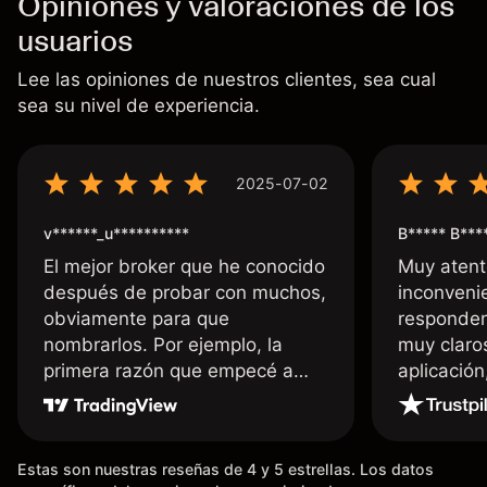
Opiniones y valoraciones de los
usuarios
Lee las opiniones de nuestros clientes, sea cual
sea su nivel de experiencia.
2025-07-02
v******_u**********
B***** B***
El mejor broker que he conocido
Muy atent
después de probar con muchos,
inconvenie
obviamente para que
responden
nombrarlos. Por ejemplo, la
muy claro
primera razón que empecé a
aplicació
usar Capital fue la llegada de mi
dinero de inmediato a mi cuenta
bancaria, a diferencia de las
Estas son nuestras reseñas de 4 y 5 estrellas. Los datos
existentes en el mercado que