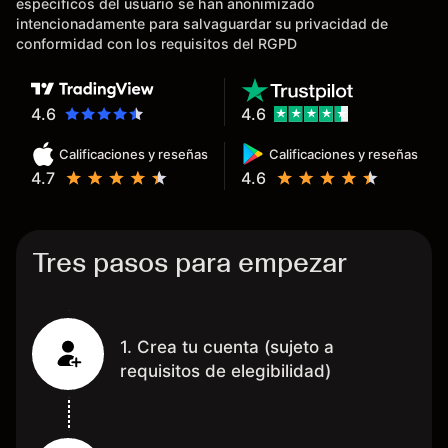
específicos del usuario se han anonimizado
tardan días o tienen mucha
intencionadamente para salvaguardar su privacidad de
burocracia; y la segunda razón,
conformidad con los requisitos del RGPD
que te devuelve dinero por el
hecho de operar en un mercado
determinado, debido a los
4.6
4.6
spread y al volumen existente.
Calificaciones y reseñas
Calificaciones y reseñas
Mientras más activo seas, más
4.7
4.6
dinero te reembolsa. Muchas
grac
Tres pasos para empezar
1. Crea tu cuenta (sujeto a
requisitos de elegibilidad)