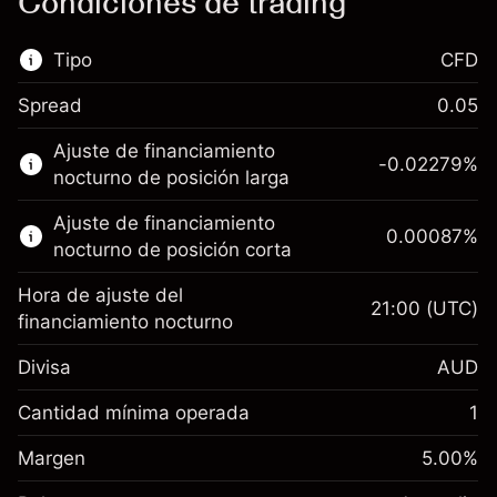
Condiciones de trading
Tipo
CFD
Spread
0.05
Este mercado financiero está disponible para
Ajuste de financiamiento
hacer trading con CFD.
-0.02279
%
nocturno de posición larga
Obtén más información sobre:
Ajuste de financiamiento
0.00087
%
CFD
nocturno de posición corta
Hora de ajuste del
21:00
(UTC)
financiamiento nocturno
Divisa
AUD
Margen. Tu inversión
A$1,000.00
Ajuste de
Cantidad mínima operada
1
-0.022788
financiamiento nocturno
Margen. Tu inversión
A$1,000.00
%
Cargos por el valor total de la
Margen
5.00
%
(-A$4.56)
Ajuste de
posición