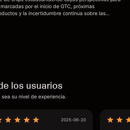
marcadas por el inicio de GTC, próximas
oductos y la incertidumbre continua sobre las
00 a China. El rendimiento pasado no es un
sultados futuros.
de los usuarios
 sea su nivel de experiencia.
2025-06-20