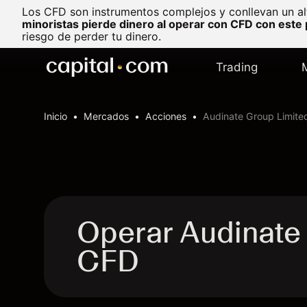
Los CFD son instrumentos complejos y conllevan un al
minoristas pierde dinero al operar con CFD con este
riesgo de perder tu dinero.
Trading
Inicio
Mercados
Acciones
Audinate Group Limite
Operar Audinate
CFD