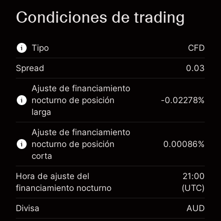
Condiciones de trading
Tipo
CFD
Spread
0.03
Este mercado financiero está disponible para
Ajuste de financiamiento
hacer trading con CFD.
nocturno de posición
-0.02278
%
Obtén más información sobre:
larga
CFD
Ajuste de financiamiento
nocturno de posición
0.00086
%
corta
Hora de ajuste del
21:00
financiamiento nocturno
(UTC)
Margen. Tu inversión
A$1,000.00
Divisa
AUD
Ajuste de financiamiento
-0.022781