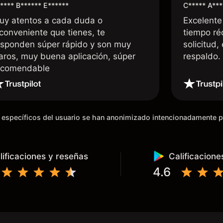
**** B****** E******
C***** A***
uy atentos a cada duda o
Excelente
nconveniente que tienes, te
tiempo ré
esponden súper rápido y son muy
solicitud,
laros, muy buena aplicación, súper
respaldo
ecomendable
os específicos del usuario se han anonimizado intencionadamente 
lificaciones y reseñas
Calificacione
4.6