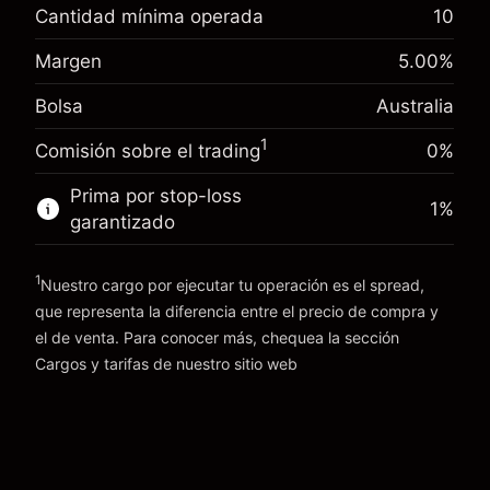
nocturno
Cantidad mínima operada
10
%
Cargos por el valor total de la
Margen. Tu inversión
A$1,000.00
(-A$4.56)
posición
Margen
5.00
%
Ajuste de financiamiento
Tamaño de la operación con apalancamiento
0.000863
Bolsa
Australia
nocturno
~
A$20,000.00
%
Cargos por el valor total de la
Dinero del apalancamiento ~ $
A$19,000.00
1
(A$0.17)
Comisión sobre el trading
0%
posición
Tamaño de la operación con apalancamiento
Prima por stop-loss
1
%
Ir a la plataforma
~
A$20,000.00
garantizado
Dinero del apalancamiento ~ $
A$19,000.00
1
Nuestro cargo por ejecutar tu operación es el spread,
Ir a la plataforma
que representa la diferencia entre el precio de compra y
el de venta. Para conocer más, chequea la sección
Cargos y tarifas
Cargos y tarifas
de nuestro sitio web