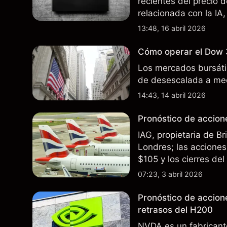
recientes del precio 
relacionada con la IA,
incertidumbre en torn
13:48, 16 abril 2026
afectan las ventas en
Cómo operar el Dow 
Los mercados bursátil
de desescalada a med
14:43, 14 abril 2026
Pronóstico de accione
IAG, propietaria de B
Londres; las acciones 
$105 y los cierres de
rutas. El rendimiento
07:23, 3 abril 2026
futuros..
Pronóstico de accion
retrasos del H200
NVDA es un fabricant