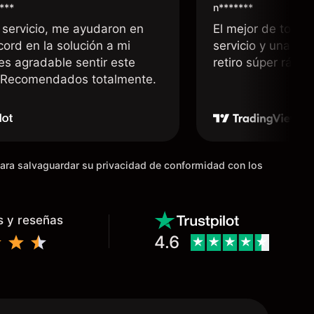
***
n*******
 servicio, me ayudaron en
El mejor de todos
cord en la solución a mi
servicio y una rá
 es agradable sentir este
retiro súper rápid
. Recomendados totalmente.
para salvaguardar su privacidad de conformidad con los
s y reseñas
4.6