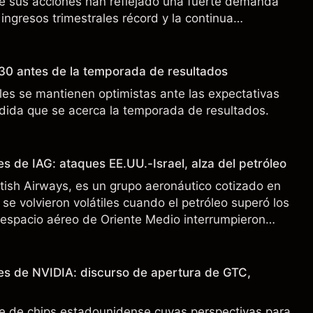
de sus acciones han reflejado una fuerte demanda
 ingresos trimestrales récord y la continua
o a los controles de exportación de EE.UU. que
 China.
30 antes de la temporada de resultados
es se mantienen optimistas ante las expectativas
ida que se acerca la temporada de resultados.
s de IAG: ataques EE.UU.-Israel, alza del petróleo
ritish Airways, es un grupo aeronáutico cotizado en
se volvieron volátiles cuando el petróleo superó los
l espacio aéreo de Oriente Medio interrumpieron
 pasado no es un indicador fiable de resultados
es de NVIDIA: discurso de apertura de GTC,
e de chips estadounidense cuyas perspectivas para