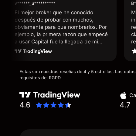
v******_u**********
B*
El mejor broker que he conocido
M
después de probar con muchos,
i
obviamente para que nombrarlos. Por
r
ejemplo, la primera razón que empecé
c
a usar Capital fue la llegada de mi
r
dinero de inmediato a mi cuenta
bancaria, a diferencia de las
existentes en el mercado que tardan
días o tienen mucha burocracia; y la
Estas son nuestras reseñas de 4 y 5 estrellas. Los dat
segunda razón, que te devuelve
requisitos del RGPD
dinero por el hecho de operar en un
mercado determinado, debido a los
Ca
spread y al volumen existente.
4.6
4.7
Mientras más activo seas, más dinero
te reembolsa. Muchas grac