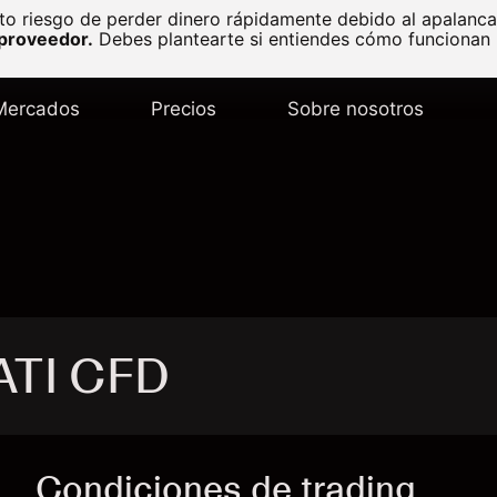
to riesgo de perder dinero rápidamente debido al apalanc
 proveedor.
Debes plantearte si entiendes cómo funcionan l
Mercados
Precios
Sobre nosotros
 ATI CFD
Condiciones de trading