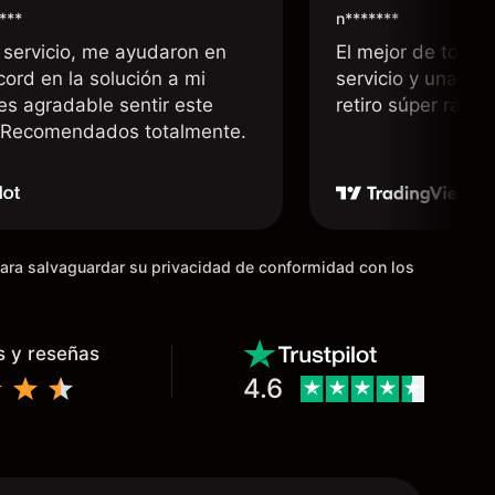
***
n*******
 servicio, me ayudaron en
El mejor de todos
cord en la solución a mi
servicio y una rá
 es agradable sentir este
retiro súper rápid
. Recomendados totalmente.
para salvaguardar su privacidad de conformidad con los
s y reseñas
4.6