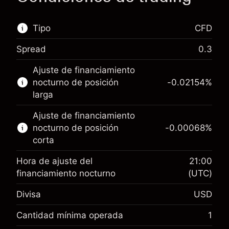
Tipo
CFD
Spread
0.3
Este mercado financiero está disponible para
Ajuste de financiamiento
hacer trading con CFD.
nocturno de posición
-0.02154
%
Obtén más información sobre:
larga
CFD
Ajuste de financiamiento
nocturno de posición
-0.00068
%
corta
Hora de ajuste del
21:00
financiamiento nocturno
(UTC)
Margen. Tu inversión
$1,000.00
Divisa
USD
Ajuste de financiamiento
-0.02154
nocturno
Cantidad mínima operada
1
%
Cargos por el valor total de la