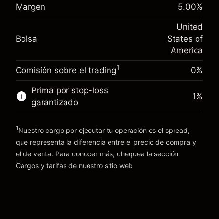
Margen. Tu inversión
$1,000.00
(-$4.31)
posición
Margen
5.00
%
Ajuste de financiamiento
Tamaño de la operación con apalancamiento
-0.000682
United
nocturno
~
$20,000.00
%
Bolsa
States of
Cargos por el valor total de la
Dinero del apalancamiento ~ $
$19,000.00
(-$0.14)
posición
America
Tamaño de la operación con apalancamiento
1
Comisión sobre el trading
0%
Ir a la plataforma
~
$20,000.00
Dinero del apalancamiento ~ $
$19,000.00
Prima por stop-loss
1
%
garantizado
Ir a la plataforma
1
Nuestro cargo por ejecutar tu operación es el spread,
que representa la diferencia entre el precio de compra y
el de venta. Para conocer más, chequea la sección
Cargos y tarifas
Cargos y tarifas
de nuestro sitio web