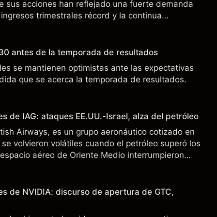
de sus acciones han reflejado una fuerte demanda
 ingresos trimestrales récord y la continua
o a los controles de exportación de EE.UU. que
 China.
30 antes de la temporada de resultados
es se mantienen optimistas ante las expectativas
ida que se acerca la temporada de resultados.
s de IAG: ataques EE.UU.-Israel, alza del petróleo
ritish Airways, es un grupo aeronáutico cotizado en
se volvieron volátiles cuando el petróleo superó los
l espacio aéreo de Oriente Medio interrumpieron
 pasado no es un indicador fiable de resultados
es de NVIDIA: discurso de apertura de GTC,