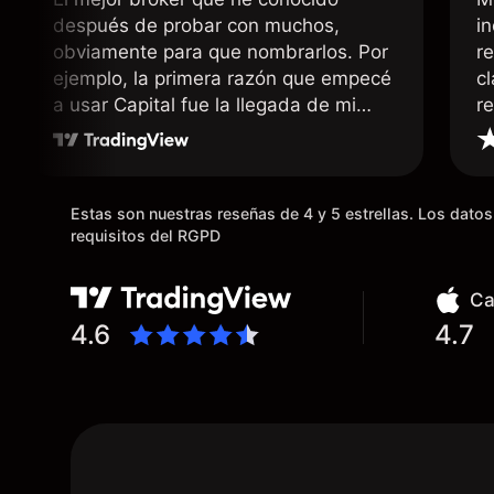
después de probar con muchos,
i
obviamente para que nombrarlos. Por
r
ejemplo, la primera razón que empecé
c
a usar Capital fue la llegada de mi
r
dinero de inmediato a mi cuenta
bancaria, a diferencia de las
existentes en el mercado que tardan
días o tienen mucha burocracia; y la
Estas son nuestras reseñas de 4 y 5 estrellas. Los dat
segunda razón, que te devuelve
requisitos del RGPD
dinero por el hecho de operar en un
mercado determinado, debido a los
Ca
spread y al volumen existente.
4.6
4.7
Mientras más activo seas, más dinero
te reembolsa. Muchas grac