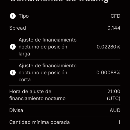
Tipo
CFD
Spread
0.144
Este mercado financiero está disponible para
Ajuste de financiamiento
hacer trading con CFD.
nocturno de posición
-0.02280
%
Obtén más información sobre:
larga
CFD
Ajuste de financiamiento
nocturno de posición
0.00088
%
corta
Hora de ajuste del
21:00
financiamiento nocturno
(UTC)
Margen. Tu inversión
A$1,000.00
Divisa
AUD
Ajuste de financiamiento
-0.022801
nocturno
Cantidad mínima operada
1
%
Cargos por el valor total de la