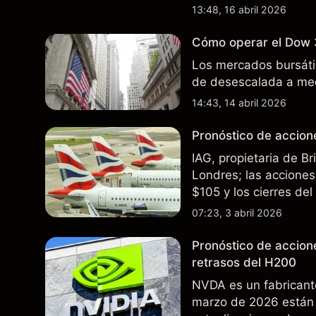
incertidumbre en torn
13:48, 16 abril 2026
afectan las ventas en
Cómo operar el Dow 
Los mercados bursátil
de desescalada a med
14:43, 14 abril 2026
Pronóstico de accione
IAG, propietaria de B
Londres; las acciones 
$105 y los cierres de
rutas. El rendimiento
07:23, 3 abril 2026
futuros..
Pronóstico de accion
retrasos del H200
NVDA es un fabricant
marzo de 2026 están 