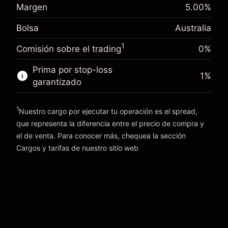
Margen. Tu inversión
A$1,000.00
(-A$4.56)
posición
Margen
5.00
%
Ajuste de financiamiento
Tamaño de la operación con apalancamiento
0.000884
Bolsa
Australia
nocturno
~
A$20,000.00
%
Cargos por el valor total de la
Dinero del apalancamiento ~ $
A$19,000.00
1
(A$0.18)
Comisión sobre el trading
0%
posición
Tamaño de la operación con apalancamiento
Prima por stop-loss
1
%
Ir a la plataforma
~
A$20,000.00
garantizado
Dinero del apalancamiento ~ $
A$19,000.00
1
Nuestro cargo por ejecutar tu operación es el spread,
Ir a la plataforma
que representa la diferencia entre el precio de compra y
el de venta. Para conocer más, chequea la sección
Cargos y tarifas
Cargos y tarifas
de nuestro sitio web