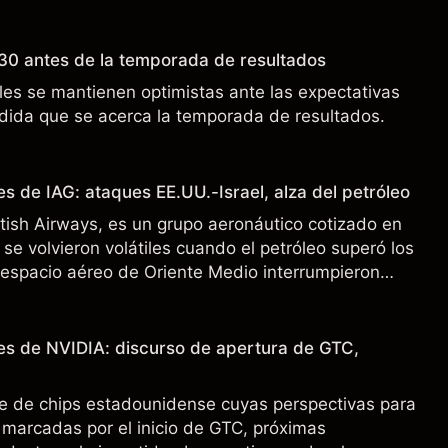
o a los controles de exportación de EE.UU. que
 China.
30 antes de la temporada de resultados
es se mantienen optimistas ante las expectativas
ida que se acerca la temporada de resultados.
s de IAG: ataques EE.UU.-Israel, alza del petróleo
ritish Airways, es un grupo aeronáutico cotizado en
se volvieron volátiles cuando el petróleo superó los
l espacio aéreo de Oriente Medio interrumpieron
 pasado no es un indicador fiable de resultados
es de NVIDIA: discurso de apertura de GTC,
e de chips estadounidense cuyas perspectivas para
marcadas por el inicio de GTC, próximas