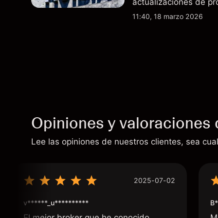
actualizaciones de pr
exportaciones del H2
11:40, 18 marzo 2026
indicador fiable de re
Opiniones y valoraciones 
Lee las opiniones de nuestros clientes, sea cual
2025-07-02
v******_u**********
B*
El mejor broker que he conocido
M