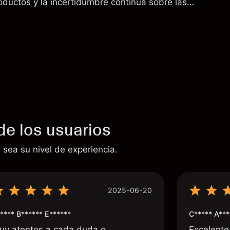
oductos y la incertidumbre continua sobre las
00 a China. El rendimiento pasado no es un
sultados futuros.
de los usuarios
 sea su nivel de experiencia.
2025-06-20
**** B****** E******
C***** A***
uy atentos a cada duda o
Excelente