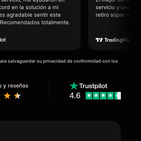
cord en la solución a mi
servicio y una rá
 es agradable sentir este
retiro súper rápid
. Recomendados totalmente.
para salvaguardar su privacidad de conformidad con los
s y reseñas
4.6