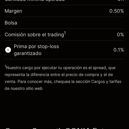
-0.01096
nocturno
Margen. Tu inversión
£1,000.00
%
Cargos por el valor total de la
Margen
0.50
%
(-£21.92)
Ajuste de financiamiento
posición
-0.01096
Bolsa
nocturno
Tamaño de la operación con apalancamiento
%
Cargos por el valor total de la
~
£200,000.00
(-£21.92)
1
Comisión sobre el trading
0%
posición
Dinero del apalancamiento ~ $
£199,000.00
Tamaño de la operación con apalancamiento
Prima por stop-loss
0.1
%
~
£200,000.00
garantizado
Ir a la plataforma
Dinero del apalancamiento ~ $
£199,000.00
1
Nuestro cargo por ejecutar tu operación es el spread, que
representa la diferencia entre el precio de compra y el de
Ir a la plataforma
venta. Para conocer más, chequea la sección
Cargos y tarifas
Cargos
de nuestro sitio web
y tarifas