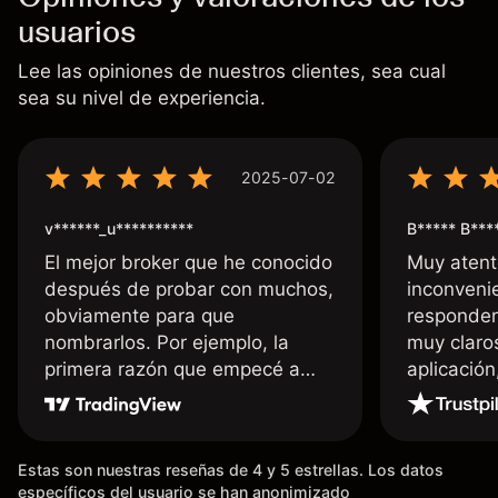
usuarios
Lee las opiniones de nuestros clientes, sea cual
sea su nivel de experiencia.
2025-07-02
v******_u**********
B***** B***
El mejor broker que he conocido
Muy atent
después de probar con muchos,
inconvenie
obviamente para que
responden
nombrarlos. Por ejemplo, la
muy claro
primera razón que empecé a
aplicació
usar Capital fue la llegada de mi
dinero de inmediato a mi cuenta
bancaria, a diferencia de las
Estas son nuestras reseñas de 4 y 5 estrellas. Los datos
existentes en el mercado que
específicos del usuario se han anonimizado