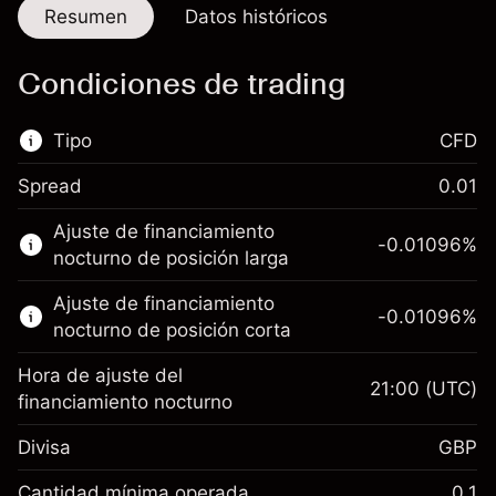
Resumen
Datos históricos
Condiciones de trading
Tipo
CFD
Spread
0.01
Este mercado financiero está disponible para
Ajuste de financiamiento
hacer trading con CFD.
-0.01096
%
nocturno de posición larga
Obtén más información sobre:
Ajuste de financiamiento
-0.01096
%
CFD
nocturno de posición corta
Hora de ajuste del
21:00
(UTC)
financiamiento nocturno
Divisa
GBP
Margen. Tu inversión
£1,000.00
Ajuste de financiamiento
Cantidad mínima operada
0.1