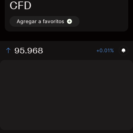
CFD
Agregar a favoritos
95.968
+0.01%
The chart shows the SON3Z2026 interest rate price
data over the last 1 day, with a current price of 95.968,
a high of 95.988, and a low of 95.943.