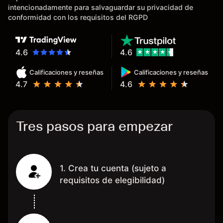
tardan días o tienen mucha
intencionadamente para salvaguardar su privacidad de
burocracia; y la segunda razón,
conformidad con los requisitos del RGPD
que te devuelve dinero por el
hecho de operar en un mercado
determinado, debido a los
4.6
4.6
spread y al volumen existente.
Calificaciones y reseñas
Calificaciones y reseñas
Mientras más activo seas, más
4.7
4.6
dinero te reembolsa. Muchas
grac
Tres pasos para empezar
1. Crea tu cuenta (sujeto a
requisitos de elegibilidad)