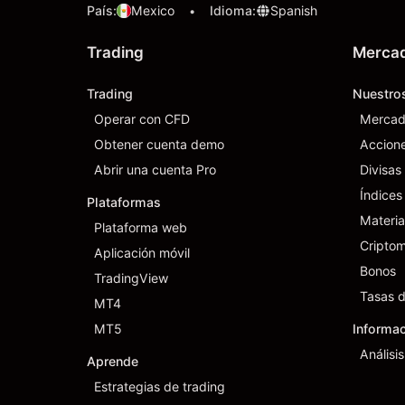
País
:
Mexico
Idioma
:
Spanish
•
Trading
Merca
Trading
Nuestro
Operar con CFD
Mercad
Obtener cuenta demo
Accion
Abrir una cuenta Pro
Divisas
Índices
Plataformas
Materia
Plataforma web
Cripto
Aplicación móvil
Bonos
TradingView
Tasas d
MT4
MT5
Informa
Análisi
Aprende
Estrategias de trading