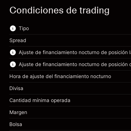
Condiciones de trading
Tipo
Spread
Este mercado financiero está disponible para
Ajuste de financiamiento nocturno de posición 
hacer trading con CFD.
Ajuste de financiamiento nocturno de posición 
Obtén más información sobre:
CFD
Hora de ajuste del financiamiento nocturno
Divisa
Cantidad mínima operada
Margen. Tu inversión
£1,000.00
Margen
Ajuste de financiamiento
Margen. Tu inversión
£1,000.00
-0.01096
nocturno
%
Bolsa
Ajuste de financiamiento
Cargos por el valor total de la
-0.01096
(-£21.92)