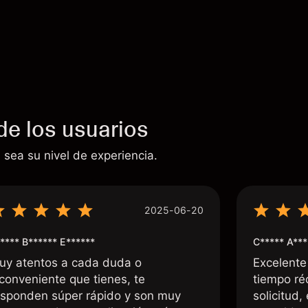
de los usuarios
 sea su nivel de experiencia.
2025-06-20
**** B****** E******
C***** A***
uy atentos a cada duda o
Excelente
nconveniente que tienes, te
tiempo ré
esponden súper rápido y son muy
solicitud,