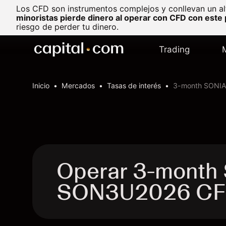
Los CFD son instrumentos complejos y conllevan un al
minoristas pierde dinero al operar con CFD con este
riesgo de perder tu dinero.
Trading
Inicio
Mercados
Tasas de interés
3-month SONIA
Operar 3-month 
SON3U2026 C