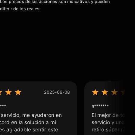
Los precios de las acciones son indicativos y pueden
diferir de los reales.
2025-06-08
***
n*******
 servicio, me ayudaron en
El mejor de todos
cord en la solución a mi
servicio y una rá
 es agradable sentir este
retiro súper rápid