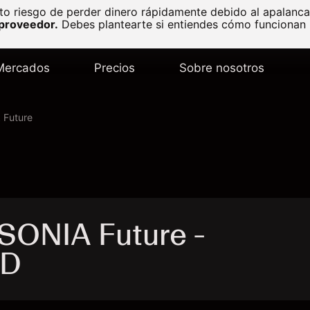
to riesgo de perder dinero rápidamente debido al apalanc
 proveedor.
Debes plantearte si entiendes cómo funcionan l
Mercados
Precios
Sobre nosotros
 Future
SONIA Future -
FD