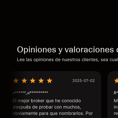
Opiniones y valoraciones 
Lee las opiniones de nuestros clientes, sea cual
2025-07-02
v******_u**********
B*
El mejor broker que he conocido
M
después de probar con muchos,
i
obviamente para que nombrarlos. Por
r