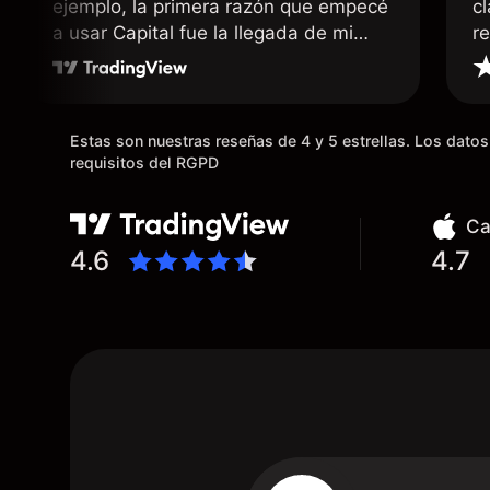
ejemplo, la primera razón que empecé
c
a usar Capital fue la llegada de mi
r
dinero de inmediato a mi cuenta
bancaria, a diferencia de las
existentes en el mercado que tardan
días o tienen mucha burocracia; y la
Estas son nuestras reseñas de 4 y 5 estrellas. Los dat
segunda razón, que te devuelve
requisitos del RGPD
dinero por el hecho de operar en un
mercado determinado, debido a los
Ca
spread y al volumen existente.
4.6
4.7
Mientras más activo seas, más dinero
te reembolsa. Muchas grac