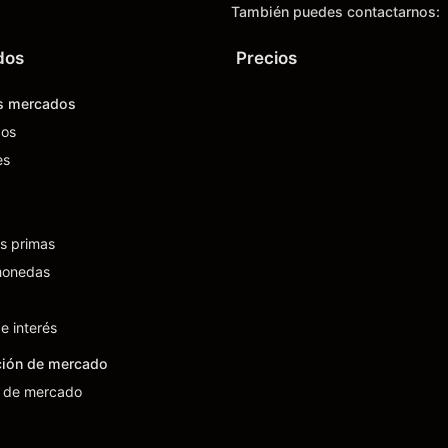
También puedes contactarnos:
dos
Precios
s mercados
os
es
s primas
monedas
e interés
ción de mercado
s de mercado