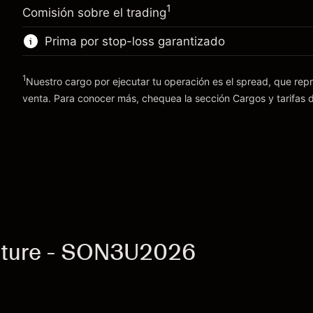
nocturno
posición
1
%
Comisión sobre el trading
Cargos por el valor total de la
Tamaño de la operación con apalancamiento
(-£21.92)
posición
Prima por stop-loss garantizado
~
£200,000.00
Tamaño de la operación con apalancamiento
Dinero del apalancamiento ~ $
£199,000.00
~
£200,000.00
1
Nuestro cargo por ejecutar tu operación es el spread, que repr
Dinero del apalancamiento ~ $
£199,000.00
venta. Para conocer más, chequea la sección
Cargos y tarifas
d
Ir a la plataforma
Cargos y tarifas
Ir a la plataforma
uture - SON3U2026