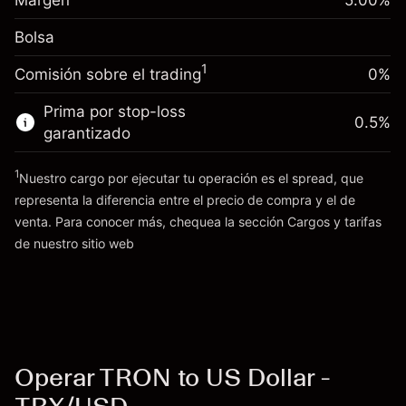
Margen
5.00
%
(-$12.33)
Ajuste de financiamiento
posición
0.013699
Bolsa
nocturno
Tamaño de la operación con apalancamiento
%
Cargos por el valor total de la
~
$20,000.00
($2.74)
1
Comisión sobre el trading
0%
posición
Dinero del apalancamiento ~ $
$19,000.00
Tamaño de la operación con apalancamiento
Prima por stop-loss
0.5
%
~
$20,000.00
garantizado
Ir a la plataforma
Dinero del apalancamiento ~ $
$19,000.00
1
Nuestro cargo por ejecutar tu operación es el spread, que
representa la diferencia entre el precio de compra y el de
Ir a la plataforma
venta. Para conocer más, chequea la sección
Cargos y tarifas
Cargos
de nuestro sitio web
y tarifas
Operar TRON to US Dollar -