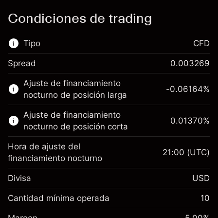
Condiciones de trading
Tipo
CFD
Spread
0.003269
Este mercado financiero está disponible para
Ajuste de financiamiento
hacer trading con CFD.
-0.06164
%
nocturno de posición larga
Obtén más información sobre:
Ajuste de financiamiento
0.01370
%
CFD
nocturno de posición corta
Hora de ajuste del
21:00
(UTC)
financiamiento nocturno
Divisa
USD
Margen. Tu inversión
$1,000.00
Ajuste de financiamiento
Cantidad mínima operada
10
-0.061644
nocturno
Margen. Tu inversión
$1,000.00
%
Cargos por el valor total de la