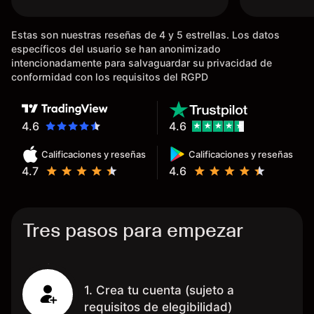
dinero de inmediato a mi cuenta
bancaria, a diferencia de las
Estas son nuestras reseñas de 4 y 5 estrellas. Los datos
existentes en el mercado que
específicos del usuario se han anonimizado
tardan días o tienen mucha
intencionadamente para salvaguardar su privacidad de
burocracia; y la segunda razón,
conformidad con los requisitos del RGPD
que te devuelve dinero por el
hecho de operar en un mercado
determinado, debido a los
4.6
4.6
spread y al volumen existente.
Calificaciones y reseñas
Calificaciones y reseñas
Mientras más activo seas, más
4.7
4.6
dinero te reembolsa. Muchas
grac
Tres pasos para empezar
1. Crea tu cuenta (sujeto a
requisitos de elegibilidad)