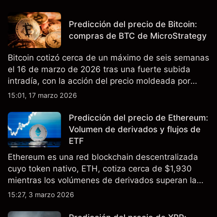
tasas de interés en EE.UU. El rendimiento pasado
no es un indicador fiable de resultados futuros.
Predicción del precio de Bitcoin:
compras de BTC de MicroStrategy
Bitcoin cotizó cerca de un máximo de seis semanas
el 16 de marzo de 2026 tras una fuerte subida
intradía, con la acción del precio moldeada por
tensión geopolítica, liquidaciones de posiciones
15:01, 17 marzo 2026
cortas y acumulación corporativa continua.
Predicción del precio de Ethereum:
Volumen de derivados y flujos de
ETF
Ethereum es una red blockchain descentralizada
cuyo token nativo, ETH, cotiza cerca de $1,930
mientras los volúmenes de derivados superan la
actividad spot y los ETF spot de Ethereum registran
15:27, 3 marzo 2026
flujos mixtos en los últimos meses. El rendimiento
pasado no es un indicador fiable de resultados