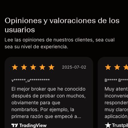
Opiniones y valoraciones de los
usuarios
Lee las opiniones de nuestros clientes, sea cual
sea su nivel de experiencia.
2025-07-02
v******_u**********
B***** B***
El mejor broker que he conocido
Muy atent
después de probar con muchos,
inconvenie
obviamente para que
responden
nombrarlos. Por ejemplo, la
muy claro
primera razón que empecé a
aplicació
usar Capital fue la llegada de mi