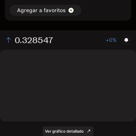
Agregar a favoritos
0.328547
+0%
The chart displays the TRX/USD price data over the
last 1 day, with a current rate of 0.328547, a high of
0.32826, and a low of 0.32565.
Ver gráfico detallado