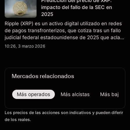
Predicción del precio de XRP:
futuros.
impacto del fallo de la SEC en
2025
Ripple (XRP) es un activo digital utilizado en redes
de pagos transfronterizos, que cotiza tras un fallo
judicial federal estadounidense de 2025 que aclaró
que las ventas minoristas de XRP en exchanges
10:26, 3 marzo 2026
públicos no son valores. Explore objetivos de precio
de terceros y análisis técnico de XRP.
Mercados relacionados
Más operados
Más alcistas
Más bajistas
Los precios de las acciones son indicativos y pueden diferir
de los reales.