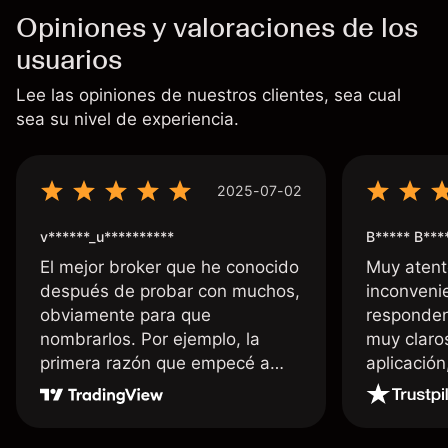
Opiniones y valoraciones de los
usuarios
Lee las opiniones de nuestros clientes, sea cual
sea su nivel de experiencia.
2025-07-02
v******_u**********
B***** B***
El mejor broker que he conocido
Muy atent
después de probar con muchos,
inconvenie
obviamente para que
responden
nombrarlos. Por ejemplo, la
muy claro
primera razón que empecé a
aplicació
usar Capital fue la llegada de mi
dinero de inmediato a mi cuenta
bancaria, a diferencia de las