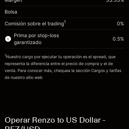
Margen
33.33
%
(-$1.85)
Ajuste de financiamiento
posición
0.013699
Bolsa
nocturno
Tamaño de la operación con apalancamiento
%
Cargos por el valor total de la
~
$3,000.30
($0.41)
1
Comisión sobre el trading
0%
posición
Dinero del apalancamiento ~ $
$2,000.30
Tamaño de la operación con apalancamiento
Prima por stop-loss
0.5
%
~
$3,000.30
garantizado
Ir a la plataforma
Dinero del apalancamiento ~ $
$2,000.30
1
Nuestro cargo por ejecutar tu operación es el spread, que
representa la diferencia entre el precio de compra y el de
Ir a la plataforma
venta. Para conocer más, chequea la sección
Cargos y tarifas
Cargos
de nuestro sitio web
y tarifas
Operar Renzo to US Dollar -