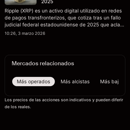
2025
Ripple (XRP) es un activo digital utilizado en redes
de pagos transfronterizos, que cotiza tras un fallo
judicial federal estadounidense de 2025 que aclaró
que las ventas minoristas de XRP en exchanges
10:26, 3 marzo 2026
públicos no son valores. Explore objetivos de precio
de terceros y análisis técnico de XRP.
Mercados relacionados
Más operados
Más alcistas
Más bajistas
Los precios de las acciones son indicativos y pueden diferir
de los reales.