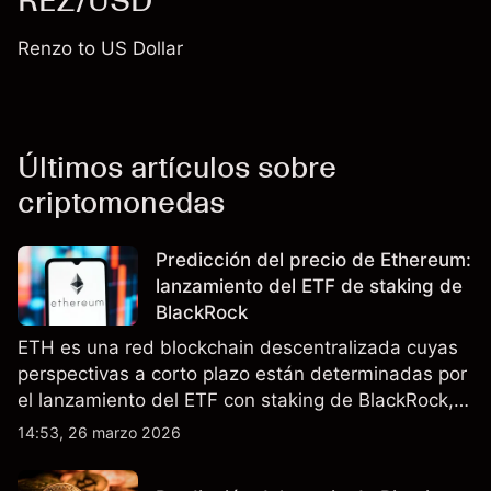
REZ/USD
Renzo to US Dollar
Últimos artículos sobre
criptomonedas
Predicción del precio de Ethereum:
lanzamiento del ETF de staking de
BlackRock
ETH es una red blockchain descentralizada cuyas
perspectivas a corto plazo están determinadas por
el lanzamiento del ETF con staking de BlackRock,
la actualización Pectra y las expectativas sobre las
14:53, 26 marzo 2026
tasas de interés en EE.UU. El rendimiento pasado
no es un indicador fiable de resultados futuros.