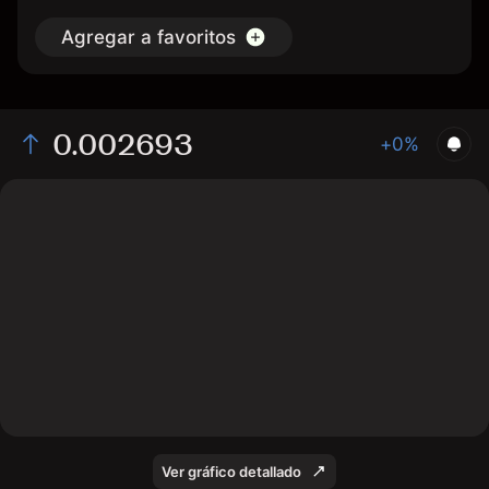
Agregar a favoritos
0.002693
+0%
The chart displays the REZ/USD price data over the
last 1 day, with a current rate of 0.002693, a high of
0.002672, and a low of 0.002578.
Ver gráfico detallado