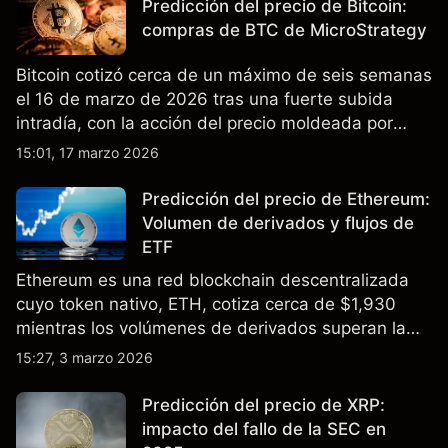
Predicción del precio de Bitcoin:
compras de BTC de MicroStrategy
Bitcoin cotizó cerca de un máximo de seis semanas
el 16 de marzo de 2026 tras una fuerte subida
intradía, con la acción del precio moldeada por
tensión geopolítica, liquidaciones de posiciones
15:01, 17 marzo 2026
cortas y acumulación corporativa continua.
Predicción del precio de Ethereum:
Volumen de derivados y flujos de
ETF
Ethereum es una red blockchain descentralizada
cuyo token nativo, ETH, cotiza cerca de $1,930
mientras los volúmenes de derivados superan la
actividad spot y los ETF spot de Ethereum registran
15:27, 3 marzo 2026
flujos mixtos en los últimos meses. El rendimiento
pasado no es un indicador fiable de resultados
Predicción del precio de XRP:
futuros.
impacto del fallo de la SEC en