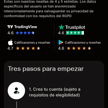
Estas son nuestras reseñas de 4 y 5 estrellas. Los datos
existentes en el mercado que
específicos del usuario se han anonimizado
tardan días o tienen mucha
intencionadamente para salvaguardar su privacidad de
burocracia; y la segunda razón,
conformidad con los requisitos del RGPD
que te devuelve dinero por el
hecho de operar en un mercado
determinado, debido a los
4.6
4.6
spread y al volumen existente.
Calificaciones y reseñas
Calificaciones y reseñas
Mientras más activo seas, más
4.7
4.6
dinero te reembolsa. Muchas
grac
Tres pasos para empezar
1. Crea tu cuenta (sujeto a
requisitos de elegibilidad)