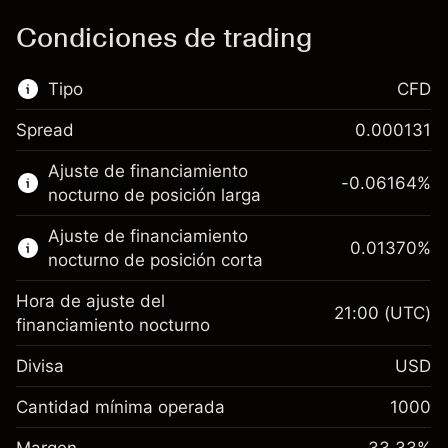
Condiciones de trading
Tipo
CFD
Spread
0.000131
Este mercado financiero está disponible para
Ajuste de financiamiento
hacer trading con CFD.
-0.06164
%
nocturno de posición larga
Obtén más información sobre:
Ajuste de financiamiento
0.01370
%
CFD
nocturno de posición corta
Hora de ajuste del
21:00
(UTC)
financiamiento nocturno
Divisa
USD
Margen. Tu inversión
$1,000.00
Ajuste de financiamiento
Cantidad mínima operada
1000
-0.061644
nocturno
Margen. Tu inversión
$1,000.00
%
Cargos por el valor total de la