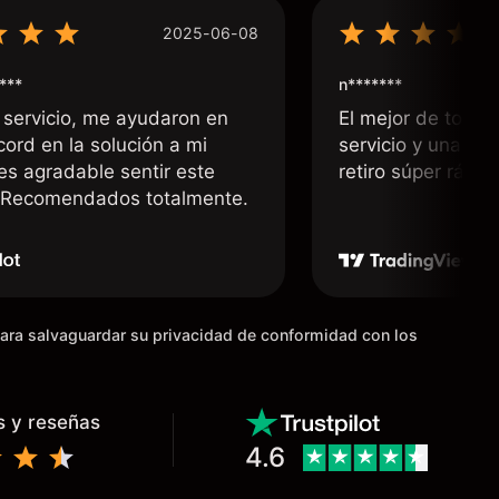
2025-06-08
***
n*******
 servicio, me ayudaron en
El mejor de todos
cord en la solución a mi
servicio y una rá
 es agradable sentir este
retiro súper rápid
. Recomendados totalmente.
para salvaguardar su privacidad de conformidad con los
s y reseñas
4.6