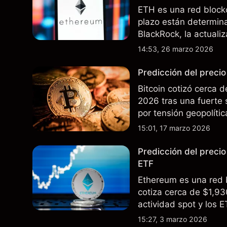
ETH es una red block
plazo están determina
BlackRock, la actualiz
interés en EE.UU. El 
14:53, 26 marzo 2026
resultados futuros.
Predicción del preci
Bitcoin cotizó cerca
2026 tras una fuerte 
por tensión geopolíti
corporativa continua.
15:01, 17 marzo 2026
Predicción del preci
ETF
Ethereum es una red 
cotiza cerca de $1,9
actividad spot y los E
últimos meses. El ren
15:27, 3 marzo 2026