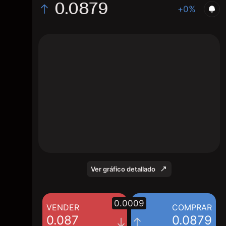
0.0879
+0%
The chart displays the RED/USD price data
over the last 1 day, with a current rate of
0.0879, a high of 0.0877, and a low of
0.0865.
Ver gráfico detallado
0.0009
VENDER
COMPRAR
0.087
0.0879