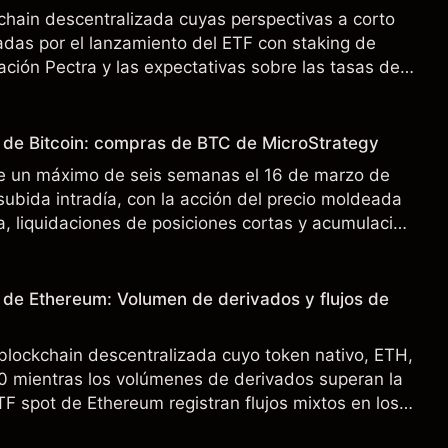
chain descentralizada cuyas perspectivas a corto
das por el lanzamiento del ETF con staking de
ación Pectra y las expectativas sobre las tasas de
rendimiento pasado no es un indicador fiable de
o de Bitcoin: compras de BTC de MicroStrategy
 de un máximo de seis semanas el 16 de marzo de
subida intradía, con la acción del precio moldeada
ca, liquidaciones de posiciones cortas y acumulación
o de Ethereum: Volumen de derivados y flujos de
blockchain descentralizada cuyo token nativo, ETH,
30 mientras los volúmenes de derivados superan la
TF spot de Ethereum registran flujos mixtos en los
dimiento pasado no es un indicador fiable de