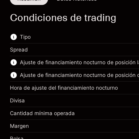
Condiciones de trading
Tipo
Spread
Este mercado financiero está disponible para
Ajuste de financiamiento nocturno de posición 
hacer trading con CFD.
Ajuste de financiamiento nocturno de posición 
Obtén más información sobre:
CFD
Hora de ajuste del financiamiento nocturno
Divisa
Cantidad mínima operada
Margen. Tu inversión
$1,000.00
Margen
Ajuste de financiamiento
Margen. Tu inversión
$1,000.00
-0.061644
nocturno
%
Bolsa