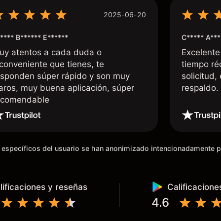
2025-06-20
**** B****** E******
C***** A***
uy atentos a cada duda o
Excelente
nconveniente que tienes, te
tiempo ré
esponden súper rápido y son muy
solicitud,
laros, muy buena aplicación, súper
respaldo
ecomendable
os específicos del usuario se han anonimizado intencionadamente 
lificaciones y reseñas
Calificacione
4.6