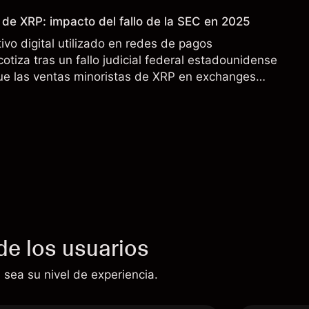
 de XRP: impacto del fallo de la SEC en 2025
ivo digital utilizado en redes de pagos
cotiza tras un fallo judicial federal estadounidense
ue las ventas minoristas de XRP en exchanges
s. Explore objetivos de precio de terceros y análisis
de los usuarios
 sea su nivel de experiencia.