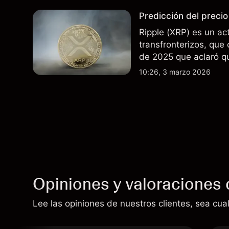
resultados futuros.
Predicción del precio
Ripple (XRP) es un act
transfronterizos, que 
de 2025 que aclaró q
públicos no son valore
10:26, 3 marzo 2026
técnico de XRP.
Opiniones y valoraciones 
Lee las opiniones de nuestros clientes, sea cual