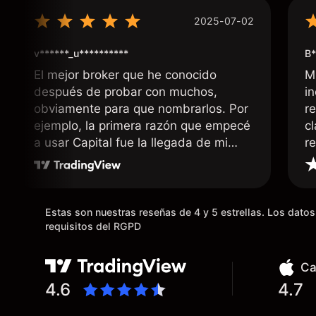
2025-07-02
v******_u**********
B*
El mejor broker que he conocido
M
después de probar con muchos,
i
obviamente para que nombrarlos. Por
r
ejemplo, la primera razón que empecé
c
a usar Capital fue la llegada de mi
r
dinero de inmediato a mi cuenta
bancaria, a diferencia de las
existentes en el mercado que tardan
días o tienen mucha burocracia; y la
Estas son nuestras reseñas de 4 y 5 estrellas. Los dat
segunda razón, que te devuelve
requisitos del RGPD
dinero por el hecho de operar en un
mercado determinado, debido a los
Ca
spread y al volumen existente.
4.6
4.7
Mientras más activo seas, más dinero
te reembolsa. Muchas grac