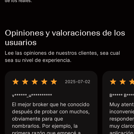
de los reales.
Opiniones y valoraciones de los
usuarios
Lee las opiniones de nuestros clientes, sea cual
sea su nivel de experiencia.
2025-07-02
v******_u**********
B***** B***
El mejor broker que he conocido
Muy atent
después de probar con muchos,
inconvenie
obviamente para que
responden
nombrarlos. Por ejemplo, la
muy claro
primera razón que empecé a
aplicació