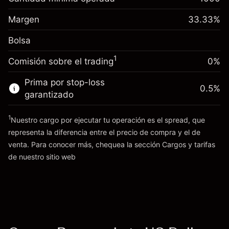
-0.061644
nocturno
Margen. Tu inversión
$1,000.00
%
Cargos por el valor total de la
Margen
33.33
%
(-$1.85)
Ajuste de financiamiento
posición
0.013699
Bolsa
nocturno
Tamaño de la operación con apalancamiento
%
Cargos por el valor total de la
~
$3,000.30
($0.41)
1
Comisión sobre el trading
0%
posición
Dinero del apalancamiento ~ $
$2,000.30
Tamaño de la operación con apalancamiento
Prima por stop-loss
0.5
%
~
$3,000.30
garantizado
Ir a la plataforma
Dinero del apalancamiento ~ $
$2,000.30
1
Nuestro cargo por ejecutar tu operación es el spread, que
representa la diferencia entre el precio de compra y el de
Ir a la plataforma
venta. Para conocer más, chequea la sección
Cargos y tarifas
Cargos
de nuestro sitio web
y tarifas