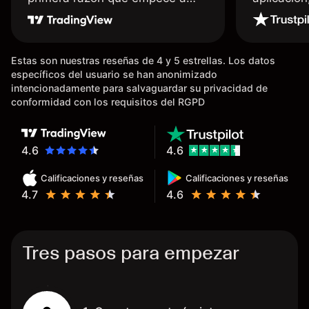
usar Capital fue la llegada de mi
dinero de inmediato a mi cuenta
bancaria, a diferencia de las
Estas son nuestras reseñas de 4 y 5 estrellas. Los datos
existentes en el mercado que
específicos del usuario se han anonimizado
tardan días o tienen mucha
intencionadamente para salvaguardar su privacidad de
burocracia; y la segunda razón,
conformidad con los requisitos del RGPD
que te devuelve dinero por el
hecho de operar en un mercado
determinado, debido a los
4.6
4.6
spread y al volumen existente.
Calificaciones y reseñas
Calificaciones y reseñas
Mientras más activo seas, más
4.7
4.6
dinero te reembolsa. Muchas
grac
Tres pasos para empezar