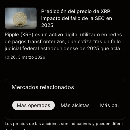
flujos mixtos en los últimos meses. El rendimiento
pasado no es un indicador fiable de resultados
Predicción del precio de XRP:
futuros.
impacto del fallo de la SEC en
2025
Ripple (XRP) es un activo digital utilizado en redes
de pagos transfronterizos, que cotiza tras un fallo
judicial federal estadounidense de 2025 que aclaró
que las ventas minoristas de XRP en exchanges
10:26, 3 marzo 2026
públicos no son valores. Explore objetivos de precio
de terceros y análisis técnico de XRP.
Mercados relacionados
Más operados
Más alcistas
Más bajistas
Los precios de las acciones son indicativos y pueden diferir