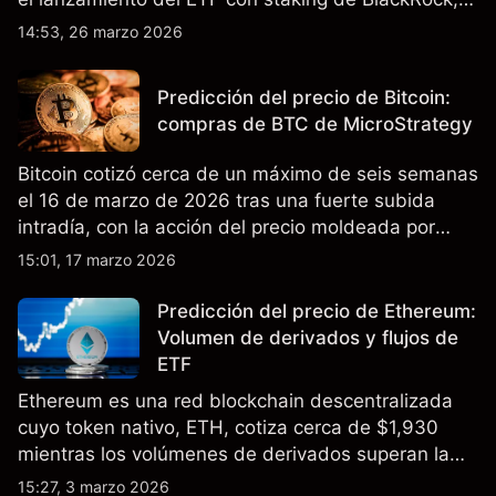
la actualización Pectra y las expectativas sobre las
14:53, 26 marzo 2026
tasas de interés en EE.UU. El rendimiento pasado
no es un indicador fiable de resultados futuros.
Predicción del precio de Bitcoin:
compras de BTC de MicroStrategy
Bitcoin cotizó cerca de un máximo de seis semanas
el 16 de marzo de 2026 tras una fuerte subida
intradía, con la acción del precio moldeada por
tensión geopolítica, liquidaciones de posiciones
15:01, 17 marzo 2026
cortas y acumulación corporativa continua.
Predicción del precio de Ethereum:
Volumen de derivados y flujos de
ETF
Ethereum es una red blockchain descentralizada
cuyo token nativo, ETH, cotiza cerca de $1,930
mientras los volúmenes de derivados superan la
actividad spot y los ETF spot de Ethereum registran
15:27, 3 marzo 2026