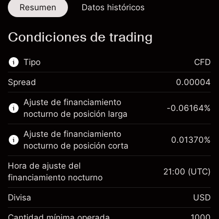
Resumen
Datos históricos
Condiciones de trading
Tipo
CFD
Spread
0.00004
Este mercado financiero está disponible para
Ajuste de financiamiento
hacer trading con CFD.
-0.06164
%
nocturno de posición larga
Obtén más información sobre:
Ajuste de financiamiento
0.01370
%
CFD
nocturno de posición corta
Hora de ajuste del
21:00
(UTC)
financiamiento nocturno
Divisa
USD
Margen. Tu inversión
$1,000.00
Ajuste de financiamiento
Cantidad mínima operada
1000