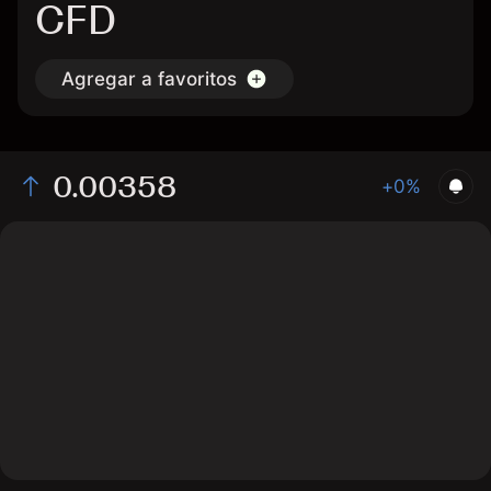
CFD
Agregar a favoritos
0.00358
+0%
The chart displays the RVN/USD price data over the
last 1 day, with a current rate of 0.00358, a high of
0.00355, and a low of 0.0035.