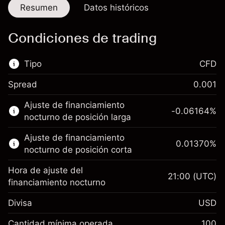
Resumen
Datos históricos
Condiciones de trading
Tipo
CFD
Spread
0.001
Este mercado financiero está disponible para
Ajuste de financiamiento
hacer trading con CFD.
-0.06164
%
nocturno de posición larga
Obtén más información sobre:
Ajuste de financiamiento
0.01370
%
CFD
nocturno de posición corta
Hora de ajuste del
21:00
(UTC)
financiamiento nocturno
Divisa
USD
Margen. Tu inversión
$1,000.00
Ajuste de financiamiento
Cantidad mínima operada
100