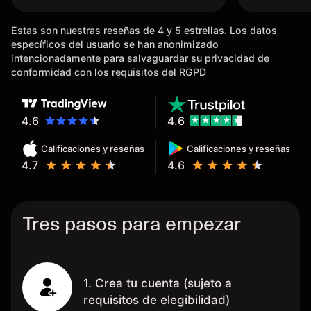
dinero de inmediato a mi cuenta
bancaria, a diferencia de las
Estas son nuestras reseñas de 4 y 5 estrellas. Los datos
existentes en el mercado que
específicos del usuario se han anonimizado
tardan días o tienen mucha
intencionadamente para salvaguardar su privacidad de
burocracia; y la segunda razón,
conformidad con los requisitos del RGPD
que te devuelve dinero por el
hecho de operar en un mercado
determinado, debido a los
4.6
4.6
spread y al volumen existente.
Calificaciones y reseñas
Calificaciones y reseñas
Mientras más activo seas, más
4.7
4.6
dinero te reembolsa. Muchas
grac
Tres pasos para empezar
1. Crea tu cuenta (sujeto a
requisitos de elegibilidad)