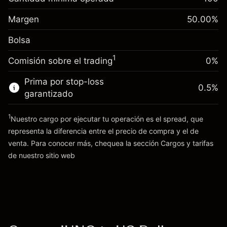
-0.061644
nocturno
Margen. Tu inversión
$1,000.00
%
Cargos por el valor total de la
Margen
50.00
%
(-$1.23)
Ajuste de financiamiento
posición
0.013699
Bolsa
nocturno
Tamaño de la operación con apalancamiento
%
Cargos por el valor total de la
~
$2,000.00
($0.27)
1
Comisión sobre el trading
0%
posición
Dinero del apalancamiento ~ $
$1,000.00
Tamaño de la operación con apalancamiento
Prima por stop-loss
0.5
%
~
$2,000.00
garantizado
Ir a la plataforma
Dinero del apalancamiento ~ $
$1,000.00
1
Nuestro cargo por ejecutar tu operación es el spread, que
representa la diferencia entre el precio de compra y el de
Ir a la plataforma
venta. Para conocer más, chequea la sección
Cargos y tarifas
Cargos
de nuestro sitio web
y tarifas