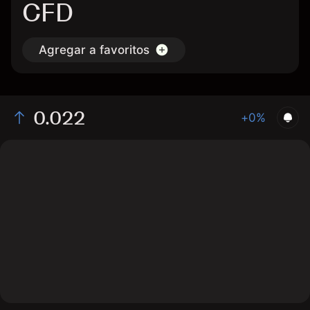
CFD
Agregar a favoritos
0.022
+0%
The chart displays the JUNO/USD price data over the
last 1 day, with a current rate of 0.022, a high of
0.0219, and a low of 0.0214.