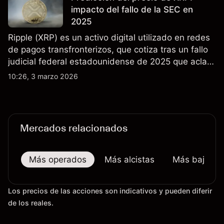
futuros.
impacto del fallo de la SEC en
2025
Ripple (XRP) es un activo digital utilizado en redes
de pagos transfronterizos, que cotiza tras un fallo
judicial federal estadounidense de 2025 que aclaró
que las ventas minoristas de XRP en exchanges
10:26, 3 marzo 2026
públicos no son valores. Explore objetivos de precio
de terceros y análisis técnico de XRP.
Mercados relacionados
Más operados
Más alcistas
Más bajistas
Los precios de las acciones son indicativos y pueden diferir
de los reales.