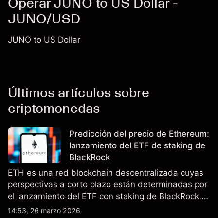
Operar JUNO to US Dollar -
JUNO/USD
JUNO to US Dollar
Últimos artículos sobre
criptomonedas
Predicción del precio de Ethereum:
lanzamiento del ETF de staking de
BlackRock
ETH es una red blockchain descentralizada cuyas
perspectivas a corto plazo están determinadas por
el lanzamiento del ETF con staking de BlackRock,
la actualización Pectra y las expectativas sobre las
14:53, 26 marzo 2026