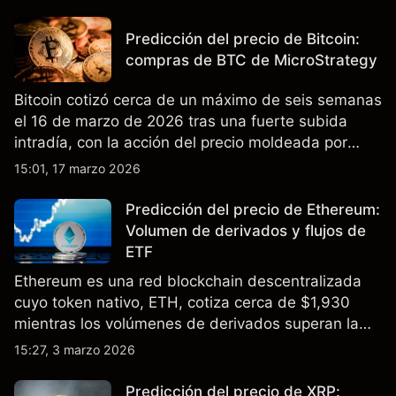
tasas de interés en EE.UU. El rendimiento pasado
no es un indicador fiable de resultados futuros.
Predicción del precio de Bitcoin:
compras de BTC de MicroStrategy
Bitcoin cotizó cerca de un máximo de seis semanas
el 16 de marzo de 2026 tras una fuerte subida
intradía, con la acción del precio moldeada por
tensión geopolítica, liquidaciones de posiciones
15:01, 17 marzo 2026
cortas y acumulación corporativa continua.
Predicción del precio de Ethereum:
Volumen de derivados y flujos de
ETF
Ethereum es una red blockchain descentralizada
cuyo token nativo, ETH, cotiza cerca de $1,930
mientras los volúmenes de derivados superan la
actividad spot y los ETF spot de Ethereum registran
15:27, 3 marzo 2026
flujos mixtos en los últimos meses. El rendimiento
pasado no es un indicador fiable de resultados
Predicción del precio de XRP: