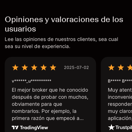
Opiniones y valoraciones de los
usuarios
Lee las opiniones de nuestros clientes, sea cual
sea su nivel de experiencia.
2025-07-02
v******_u**********
B***** B***
El mejor broker que he conocido
Muy atent
después de probar con muchos,
inconvenie
obviamente para que
responden
nombrarlos. Por ejemplo, la
muy claro
primera razón que empecé a
aplicació
usar Capital fue la llegada de mi