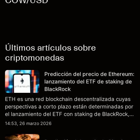
COW/USD
Últimos artículos sobre
criptomonedas
Predicción del precio de Ethereum:
lanzamiento del ETF de staking de
BlackRock
ETH es una red blockchain descentralizada cuyas
perspectivas a corto plazo están determinadas por
el lanzamiento del ETF con staking de BlackRock,
la actualización Pectra y las expectativas sobre las
14:53, 26 marzo 2026
tasas de interés en EE.UU. El rendimiento pasado
no es un indicador fiable de resultados futuros.