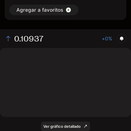
Agregar a favoritos
0.10937
+0%
The chart displays the COW/USD price data over the
last 1 day, with a current rate of 0.10937, a high of
0.10789, and a low of 0.10514.
Ver gráfico detallado