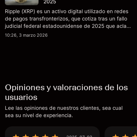
2025
Ripple (XRP) es un activo digital utilizado en redes
de pagos transfronterizos, que cotiza tras un fallo
judicial federal estadounidense de 2025 que aclaró
que las ventas minoristas de XRP en exchanges
10:26, 3 marzo 2026
públicos no son valores. Explore objetivos de precio
de terceros y análisis técnico de XRP.
Opiniones y valoraciones de los
usuarios
Lee las opiniones de nuestros clientes, sea cual
sea su nivel de experiencia.