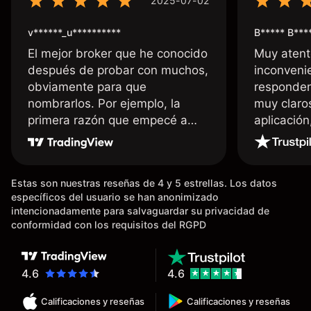
2025-07-02
v******_u**********
B***** B***
El mejor broker que he conocido
Muy atent
después de probar con muchos,
inconvenie
obviamente para que
responden
nombrarlos. Por ejemplo, la
muy claro
primera razón que empecé a
aplicació
usar Capital fue la llegada de mi
dinero de inmediato a mi cuenta
bancaria, a diferencia de las
Estas son nuestras reseñas de 4 y 5 estrellas. Los datos
existentes en el mercado que
específicos del usuario se han anonimizado
tardan días o tienen mucha
intencionadamente para salvaguardar su privacidad de
burocracia; y la segunda razón,
conformidad con los requisitos del RGPD
que te devuelve dinero por el
hecho de operar en un mercado
determinado, debido a los
4.6
4.6
spread y al volumen existente.
Calificaciones y reseñas
Calificaciones y reseñas
Mientras más activo seas, más