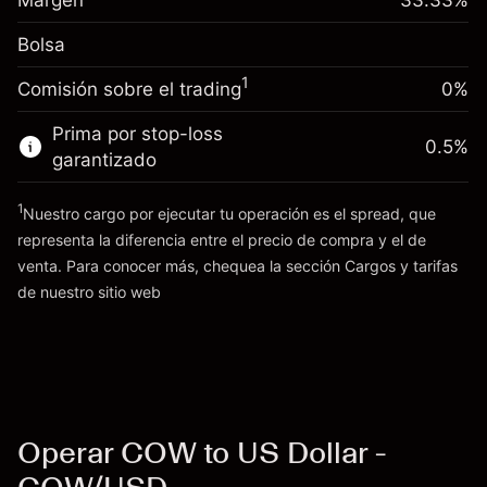
Margen
33.33
%
(-$1.85)
Ajuste de financiamiento
posición
0.013699
Bolsa
nocturno
Tamaño de la operación con apalancamiento
%
Cargos por el valor total de la
~
$3,000.30
($0.41)
1
Comisión sobre el trading
0%
posición
Dinero del apalancamiento ~ $
$2,000.30
Tamaño de la operación con apalancamiento
Prima por stop-loss
0.5
%
~
$3,000.30
garantizado
Ir a la plataforma
Dinero del apalancamiento ~ $
$2,000.30
1
Nuestro cargo por ejecutar tu operación es el spread, que
representa la diferencia entre el precio de compra y el de
Ir a la plataforma
venta. Para conocer más, chequea la sección
Cargos y tarifas
Cargos
de nuestro sitio web
y tarifas
Operar COW to US Dollar -