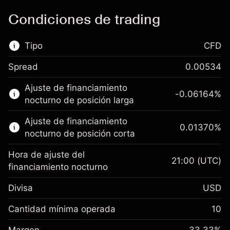
Condiciones de trading
Tipo
CFD
Spread
0.00534
Este mercado financiero está disponible para
Ajuste de financiamiento
hacer trading con CFD.
-0.06164
%
nocturno de posición larga
Obtén más información sobre:
Ajuste de financiamiento
0.01370
%
CFD
nocturno de posición corta
Hora de ajuste del
21:00
(UTC)
financiamiento nocturno
Divisa
USD
Margen. Tu inversión
$1,000.00
Ajuste de financiamiento
Cantidad mínima operada
10
-0.061644
nocturno
Margen. Tu inversión
$1,000.00
%
Cargos por el valor total de la