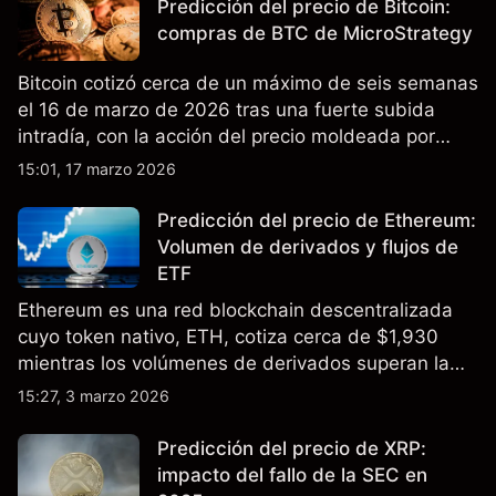
Predicción del precio de Bitcoin:
compras de BTC de MicroStrategy
Bitcoin cotizó cerca de un máximo de seis semanas
el 16 de marzo de 2026 tras una fuerte subida
intradía, con la acción del precio moldeada por
tensión geopolítica, liquidaciones de posiciones
15:01, 17 marzo 2026
cortas y acumulación corporativa continua.
Predicción del precio de Ethereum:
Volumen de derivados y flujos de
ETF
Ethereum es una red blockchain descentralizada
cuyo token nativo, ETH, cotiza cerca de $1,930
mientras los volúmenes de derivados superan la
actividad spot y los ETF spot de Ethereum registran
15:27, 3 marzo 2026
flujos mixtos en los últimos meses. El rendimiento
pasado no es un indicador fiable de resultados
Predicción del precio de XRP:
futuros.
impacto del fallo de la SEC en