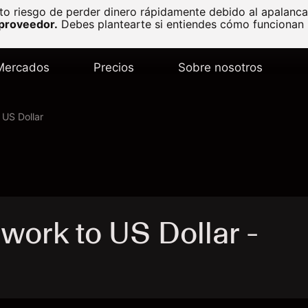
to riesgo de perder dinero rápidamente debido al apalanc
 proveedor.
Debes plantearte si entiendes cómo funcionan l
Mercados
Precios
Sobre nosotros
US Dollar
ork to US Dollar -