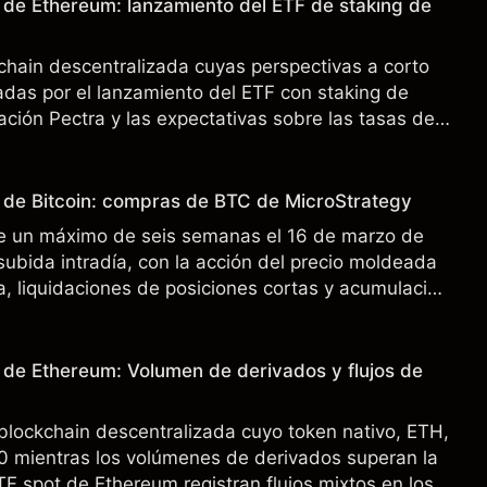
o de Ethereum: lanzamiento del ETF de staking de
chain descentralizada cuyas perspectivas a corto
das por el lanzamiento del ETF con staking de
ación Pectra y las expectativas sobre las tasas de
rendimiento pasado no es un indicador fiable de
o de Bitcoin: compras de BTC de MicroStrategy
 de un máximo de seis semanas el 16 de marzo de
subida intradía, con la acción del precio moldeada
ca, liquidaciones de posiciones cortas y acumulación
o de Ethereum: Volumen de derivados y flujos de
blockchain descentralizada cuyo token nativo, ETH,
30 mientras los volúmenes de derivados superan la
TF spot de Ethereum registran flujos mixtos en los