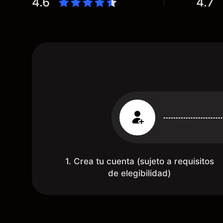
4.6
4.7
Mientras más activo seas, más dinero
te reembolsa. Muchas grac
1. Crea tu cuenta (sujeto a requisitos
de elegibilidad)