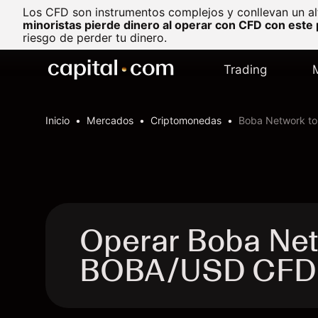
Los CFD son instrumentos complejos y conllevan un al
minoristas pierde dinero al operar con CFD con este
riesgo de perder tu dinero.
Trading
Inicio
Mercados
Criptomonedas
Boba Network to 
Operar Boba Netw
BOBA/USD CFD