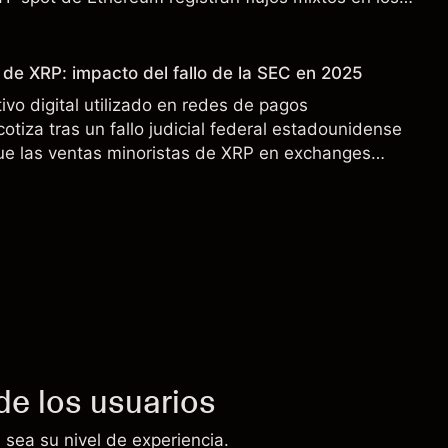
dimiento pasado no es un indicador fiable de
 de XRP: impacto del fallo de la SEC en 2025
ivo digital utilizado en redes de pagos
cotiza tras un fallo judicial federal estadounidense
ue las ventas minoristas de XRP en exchanges
s. Explore objetivos de precio de terceros y análisis
de los usuarios
 sea su nivel de experiencia.