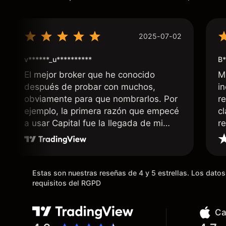
2025-07-02
v******_u**********
B*
El mejor broker que he conocido
M
después de probar con muchos,
i
obviamente para que nombrarlos. Por
r
ejemplo, la primera razón que empecé
c
a usar Capital fue la llegada de mi
r
dinero de inmediato a mi cuenta
bancaria, a diferencia de las
existentes en el mercado que tardan
días o tienen mucha burocracia; y la
Estas son nuestras reseñas de 4 y 5 estrellas. Los dat
segunda razón, que te devuelve
requisitos del RGPD
dinero por el hecho de operar en un
mercado determinado, debido a los
Ca
spread y al volumen existente.