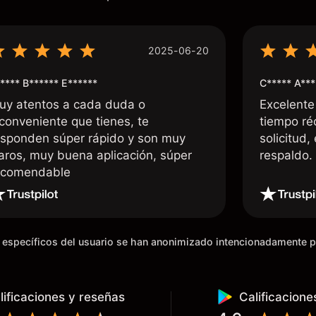
2025-06-20
**** B****** E******
C***** A***
uy atentos a cada duda o
Excelente
nconveniente que tienes, te
tiempo ré
esponden súper rápido y son muy
solicitud,
laros, muy buena aplicación, súper
respaldo
ecomendable
os específicos del usuario se han anonimizado intencionadamente 
lificaciones y reseñas
Calificacione