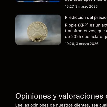
últimos meses. El ren
15:27, 3 marzo 2026
resultados futuros.
Predicción del precio
Ripple (XRP) es un act
transfronterizos, que 
de 2025 que aclaró q
públicos no son valore
10:26, 3 marzo 2026
técnico de XRP.
Opiniones y valoraciones 
Lee las opiniones de nuestros clientes, sea cual