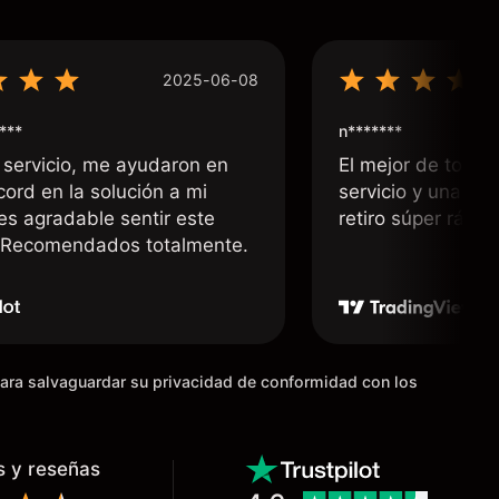
2025-06-08
***
n*******
 servicio, me ayudaron en
El mejor de todos
cord en la solución a mi
servicio y una rá
 es agradable sentir este
retiro súper rápid
. Recomendados totalmente.
para salvaguardar su privacidad de conformidad con los
s y reseñas