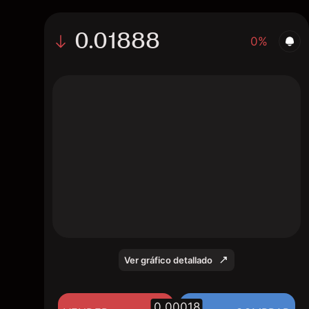
0.01888
0%
The chart displays the BOBA/USD price data
over the last 1 day, with a current rate of
0.01888, a high of 0.01907, and a low of
0.01872.
Ver gráfico detallado
0.00018