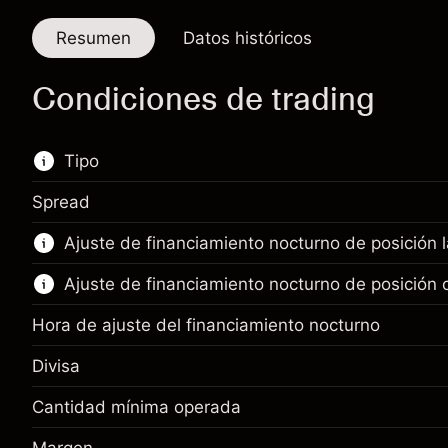
Resumen
Datos históricos
Condiciones de trading
Tipo
Spread
Este mercado financiero está disponible para
Ajuste de financiamiento nocturno de posición 
hacer trading con CFD.
Ajuste de financiamiento nocturno de posición 
Obtén más información sobre:
CFD
Hora de ajuste del financiamiento nocturno
Divisa
Cantidad mínima operada
Margen. Tu inversión
$1,000.00