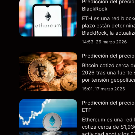
Predicción del preci
BlackRock
ETH es una red block
plazo están determina
BlackRock, la actualiz
interés en EE.UU. El 
14:53, 26 marzo 2026
resultados futuros.
Predicción del preci
Bitcoin cotizó cerca
2026 tras una fuerte 
por tensión geopolíti
corporativa continua.
15:01, 17 marzo 2026
Predicción del preci
ETF
Ethereum es una red 
cotiza cerca de $1,9
actividad spot y los E